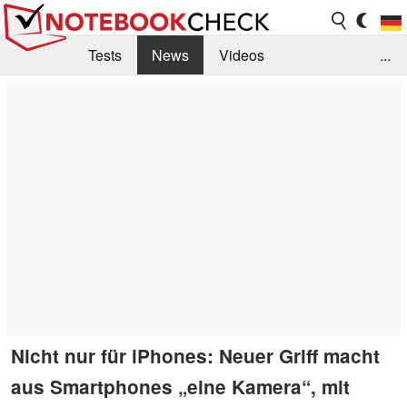
Tests
News
Videos
...
Benchmarks & Tech
Externe Tests
Kaufberatung
Deals
Suche
Jobs
Forum
Nicht nur für iPhones: Neuer Griff macht
aus Smartphones „eine Kamera“, mit