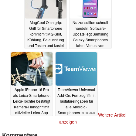
MagCool Omnigrip:
Nutzer sollten schnell
Griff für Smartphone
handeln: Software-
kommt mit M.2-Slot,
Update legt Samsung
Kühlung, Beleuchtung
Galaxy-Smartphones
und Tasten und kostet
lahm, Verlust von
unter 60 Euro
Daten und
12.12.2024
Kontozugriffen droht
04.10.2024
Apple iPhone 16 Pro
TeamViewer Universal
als Leica-Smartphone:
Add-On: Fernzugriff mit
Leica-Tochter bestätigt
Tastatureingaben für
Kamera-Handgriff mit
alle Android-
offizieller Leica-App
Smartphones
03.08.2020
Weitere Artikel
11.06.2024
anzeigen
Kommentare