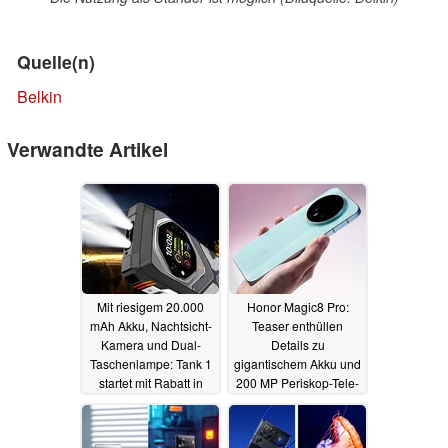
Quelle(n)
Belkin
Verwandte Artikel
Mit riesigem 20.000
Honor Magic8 Pro:
mAh Akku, Nachtsicht-
Teaser enthüllen
Kamera und Dual-
Details zu
Taschenlampe: Tank 1
gigantischem Akku und
startet mit Rabatt in
200 MP Periskop-Tele-
den Verkauf
Kamera
13.10.2025
13.10.2025