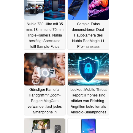
Nubia Z80 Ultra mit 35
Sample-Fotos
mm, 18 mm und 70 mm
demonstrieren Dual-
Triple-Kamera: Nubia
Hauptkamera des
bestätigt Specs und
Nubia RedMagic 11
teilt Sample-Fotos
Pro+
13.10.2025
13.10.2025
Günstiger Kamera-
Lookout Mobile Threat
Handgriff mit Zoom-
Report: iPhones sind
Regler: MagCam
stärker von Phishing-
verwandelt fast jedes
Angriffen betroffen als
Smartphone in
Android-Smartphones
Kompaktkamera
04.01.2025
10.02.2025