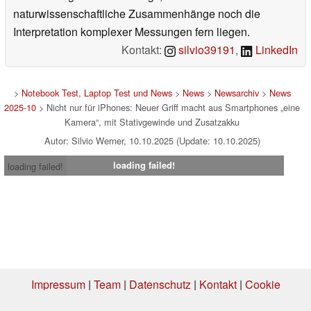
naturwissenschaftliche Zusammenhänge noch die
Interpretation komplexer Messungen fern liegen.
Kontakt:
silvio39191
,
LinkedIn
>
Notebook Test, Laptop Test und News
>
News
>
Newsarchiv
>
News
2025-10
> Nicht nur für iPhones: Neuer Griff macht aus Smartphones „eine
Kamera“, mit Stativgewinde und Zusatzakku
Autor: Silvio Werner, 10.10.2025 (Update: 10.10.2025)
loading failed!
loading failed!
Impressum
|
Team
|
Datenschutz
|
Kontakt
|
Cookie
Einstellungen
| 03.08.2026 02:31