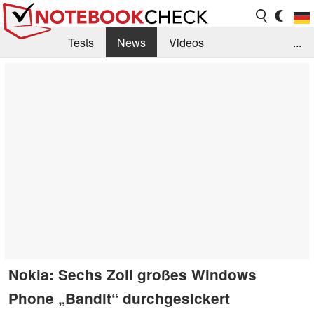
Tests
News
Videos
...
Benchmarks & Tech
Externe Tests
Kaufberatung
Deals
Suche
Jobs
Forum
Nokia: Sechs Zoll großes Windows
Phone „Bandit“ durchgesickert