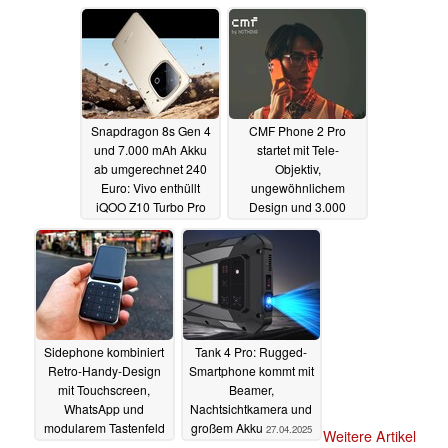
auf neuem Bild
29.04.2025
29.04.2025
Snapdragon 8s Gen 4
CMF Phone 2 Pro
und 7.000 mAh Akku
startet mit Tele-
ab umgerechnet 240
Objektiv,
Euro: Vivo enthüllt
ungewöhnlichem
iQOO Z10 Turbo Pro
Design und 3.000
cd/m²
28.04.2025
28.04.2025
Sidephone kombiniert
Tank 4 Pro: Rugged-
Retro-Handy-Design
Smartphone kommt mit
mit Touchscreen,
Beamer,
WhatsApp und
Nachtsichtkamera und
modularem Tastenfeld
großem Akku
27.04.2025
Weitere Artikel