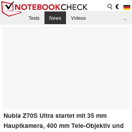
Tests
News
Videos
...
Benchmarks & Tech
Externe Tests
Kaufberatung
Deals
Suche
Jobs
Forum
Nubia Z70S Ultra startet mit 35 mm
Hauptkamera, 400 mm Tele-Objektiv und