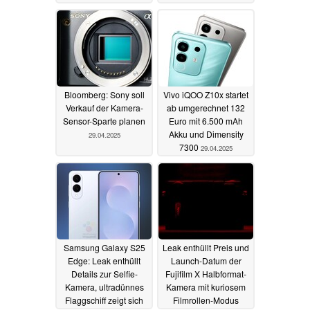
Bloomberg: Sony soll
Vivo iQOO Z10x startet
Verkauf der Kamera-
ab umgerechnet 132
Sensor-Sparte planen
Euro mit 6.500 mAh
Akku und Dimensity
29.04.2025
7300
29.04.2025
Samsung Galaxy S25
Leak enthüllt Preis und
Edge: Leak enthüllt
Launch-Datum der
Details zur Selfie-
Fujifilm X Halbformat-
Kamera, ultradünnes
Kamera mit kuriosem
Flaggschiff zeigt sich
Filmrollen-Modus