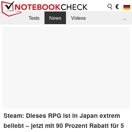
Tests
News
Videos
...
Benchmarks & Tech
Externe Tests
Kaufberatung
Deals
Suche
Jobs
Forum
Steam: Dieses RPG ist in Japan extrem
beliebt – jetzt mit 90 Prozent Rabatt für 5