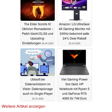
The Elder Scrolls IV:
Amazon: LG UltraGear
Oblivion Remastered –
4K Gaming-Monitor mit
Patch löscht DLSS und
240Hz bekommt satte
Upscaling-
24% Deal-Rabatt
Einstellungen
26.04.2025
25.04.2025
Ubisoft bei
Viel Gaming-Power
Datenschützern im
fürs Geld: HP
Visier: Datenspionage
Notebook mit Ryzen 5
auch im Single-Player
und GeForce RTX
4060 für 749 Euro
25.04.2025
25.04.2025
Weitere Artikel anzeigen