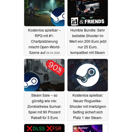
Kostenlos spielbar –
Humble Bundle: Sehr
RPG mit #1-
beliebte Shooter im
Chartplatzierung
Wert von 200 Euro jetzt
mischt Open-World-
nur 25 Euro,
Szene auf
kompatibel mit Steam
29.04.2025
Deck
27.04.2025
Steam Sale – so
Kostenlos spielbar:
günstig wie nie:
Neuer Roguelike-
Zombiefreies Surival-
Shooter mit irrwitzigem
Spiel mit 90 Prozent
Setting sichert sich
Rabatt für 3 Euro
Platz 1 der Steam-
erhältlich
Charts
26.04.2025
26.04.2025