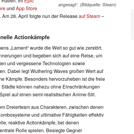
y Raven. Im
Epic
angesagt“. (Bildquelle: Steam)
ore
und
App Store
. Am 28. April folgte nun der Release
auf Steam
–
nelle Actionkämpfe
ens „Lament“ wurde die Welt so gut wie zerstört.
innerungen und begeben sich auf eine Reise, um
ften und vergessene Technologien sowie
en. Dabei legt Wuthering Waves großen Wert auf
e Kämpfe. Besonders hervorzuheben ist die freie
nd Städte können nahezu ohne Einschränkungen
piel auf einen semi-realistischen Anime-Stil.
nem Dreierteam aus Charakteren, zwischen denen
Kombosysteme und ultimative Fähigkeiten effektiv
lle, reaktive Actionkämpfe, bei denen
trale Rolle spielen. Besiegte Gegner