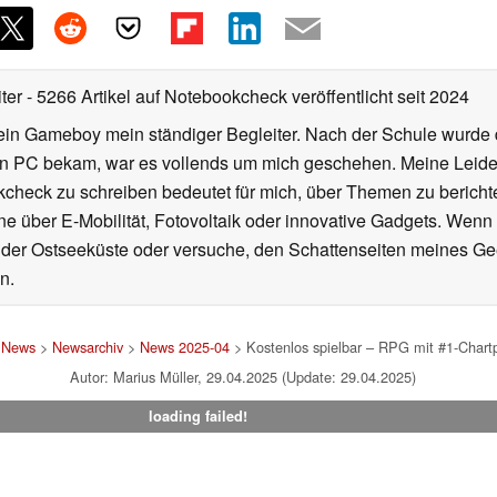
iter
- 5266 Artikel auf Notebookcheck veröffentlicht
seit 2024
ein Gameboy mein ständiger Begleiter. Nach der Schule wurde d
en PC bekam, war es vollends um mich geschehen. Meine Leiden
kcheck zu schreiben bedeutet für mich, über Themen zu berichte
 über E-Mobilität, Fotovoltaik oder innovative Gadgets. Wenn 
 der Ostseeküste oder versuche, den Schattenseiten meines Ge
n.
>
News
>
Newsarchiv
>
News 2025-04
> Kostenlos spielbar – RPG mit #1-Chart
Autor: Marius Müller, 29.04.2025 (Update: 29.04.2025)
loading failed!