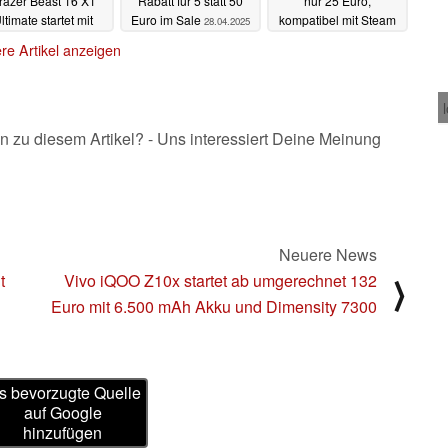
razer Beast 16 X1
Rabatt für 5 statt 50
nur 25 Euro,
ltimate startet mit
Euro im Sale
kompatibel mit Steam
28.04.2025
Wasserkühlung
Deck
27.04.2025
re Artikel anzeigen
28.04.2025
n zu diesem Artikel? - Uns interessiert Deine Meinung
Neuere News
t
Vivo iQOO Z10x startet ab umgerechnet 132
⟩
Euro mit 6.500 mAh Akku und Dimensity 7300
s bevorzugte Quelle
auf Google
hinzufügen