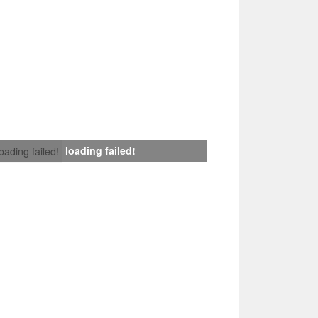
loading failed!
loading failed!