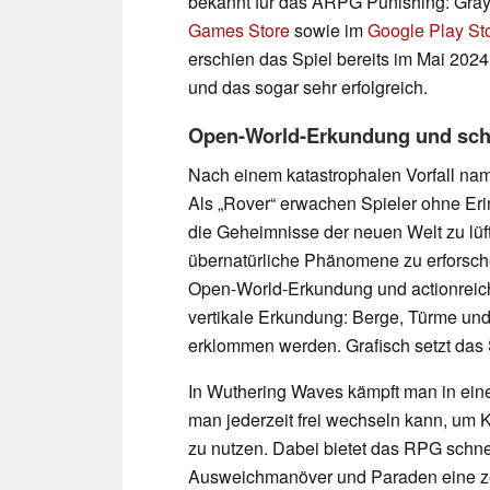
bekannt für das ARPG Punishing: Gra
Games Store
sowie im
Google Play St
erschien das Spiel bereits im Mai 2024
und das sogar sehr erfolgreich.
Open-World-Erkundung und sch
Nach einem katastrophalen Vorfall nam
Als „Rover“ erwachen Spieler ohne Er
die Geheimnisse der neuen Welt zu lü
übernatürliche Phänomene zu erforsch
Open-World-Erkundung und actionreich
vertikale Erkundung: Berge, Türme u
erklommen werden. Grafisch setzt das S
In Wuthering Waves kämpft man in ei
man jederzeit frei wechseln kann, um 
zu nutzen. Dabei bietet das RPG schne
Ausweichmanöver und Paraden eine zen