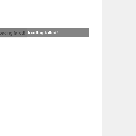
loading failed!
loading failed!