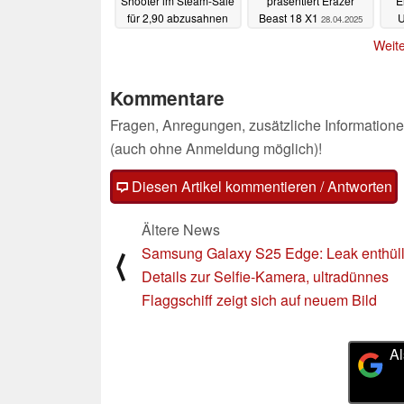
Shooter im Steam-Sale
präsentiert Erazer
E
für 2,90 abzusahnen
Beast 18 X1
U
28.04.2025
29.04.2025
Weite
Kommentare
Fragen, Anregungen, zusätzliche Informatione
(auch ohne Anmeldung möglich)!
Diesen Artikel kommentieren / Antworten
Ältere News
Samsung Galaxy S25 Edge: Leak enthüll
⟨
Details zur Selfie-Kamera, ultradünnes
Flaggschiff zeigt sich auf neuem Bild
Al