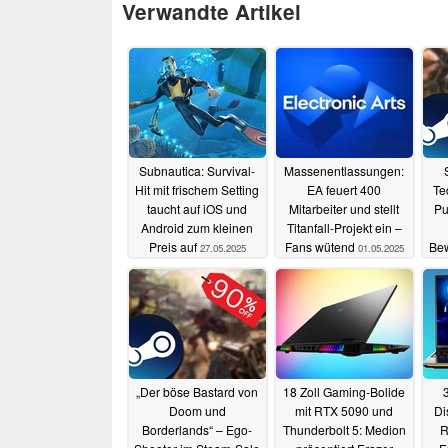
Verwandte Artikel
Subnautica: Survival-
Massenentlassungen:
Hit mit frischem Setting
EA feuert 400
Te
taucht auf iOS und
Mitarbeiter und stellt
Pu
Android zum kleinen
Titanfall-Projekt ein –
Preis auf
Fans wütend
Bew
27.05.2025
01.05.2025
Eu
„Der böse Bastard von
18 Zoll Gaming-Bolide
Doom und
mit RTX 5090 und
Di
Borderlands“ – Ego-
Thunderbolt 5: Medion
R