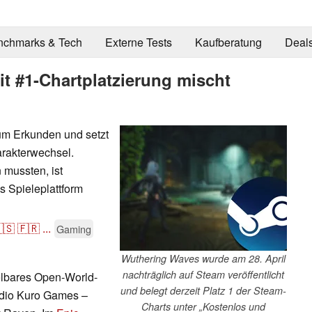
nchmarks & Tech
Externe Tests
Kaufberatung
Deal
t #1-Chartplatzierung mischt
um Erkunden und setzt
arakterwechsel.
mussten, ist
 Spieleplattform
🇸
🇫🇷
...
Gaming
Wuthering Waves wurde am 28. April
nachträglich auf Steam veröffentlicht
elbares Open-World-
und belegt derzeit Platz 1 der Steam-
udio Kuro Games –
Charts unter „Kostenlos und