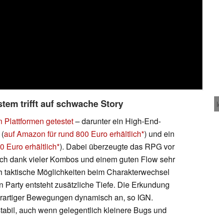
em trifft auf schwache Story
 Plattformen getestet
– darunter ein High-End-
 (
auf Amazon für rund 800 Euro erhältlich
) und ein
0 Euro erhältlich
). Dabei überzeugte das RPG vor
ich dank vieler Kombos und einem guten Flow sehr
ch taktische Möglichkeiten beim Charakterwechsel
 Party entsteht zusätzliche Tiefe. Die Erkundung
ourartiger Bewegungen dynamisch an, so IGN.
 stabil, auch wenn gelegentlich kleinere Bugs und