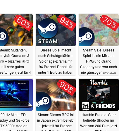
Steam: Mutanten,
Dieses Spiel macht
Steam Sale: Dieses
ddybär-Granaten &
euch Schuldgefühle –
Spiel ist ein Mix aus
nk – bizarres RPG
Spionage-Drama mit
RPG und Grand
mit sehr guten
94 Prozent Rabatt für
Stragegy und war noch
ertungen jetzt für 4
unter 1 Euro zu haben
nie günstiger
30.04.2025
ro im Sale
01.05.2025
30.04.2025
300 Hz Mini-LED-
Steam: Dieses RPG ist
Humble Bundle: Sehr
splay und GeForce
in Japan extrem beliebt
beliebte Shooter im
TX 5090: Medion
– jetzt mit 90 Prozent
Wert von 200 Euro jetzt