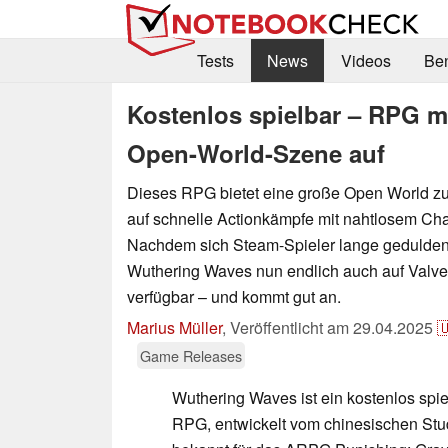
Tests
News
Videos
Be
Kostenlos spielbar – RPG mi
Open-World-Szene auf
Dieses RPG bietet eine große Open World z
auf schnelle Actionkämpfe mit nahtlosem Ch
Nachdem sich Steam-Spieler lange gedulden 
Wuthering Waves nun endlich auch auf Valves
verfügbar – und kommt gut an.
Marius Müller
,
Veröffentlicht am
29.04.2025

Game Releases
Wuthering Waves ist ein kostenlos spi
RPG, entwickelt vom chinesischen St