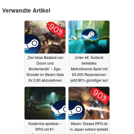
Verwandte Artikel
„Der böse Bastard von
Unter 4€: Äußerst
Doom und
beliebtes
Borderlands“ – Ego-
Metroidvania-Spiel mit
Shooter im Steam-Sale
63.000 Rezensionen
für 2,90 abzusahnen
jetzt 80% günstiger auf
Steam
29.04.2025
29.04.2025
Kostenlos spielbar –
Steam: Dieses RPG ist
RPG mit #1-
in Japan extrem beliebt