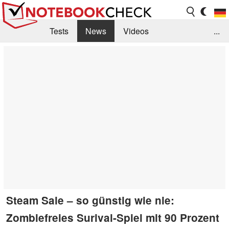
Tests
News
Videos
...
Benchmarks & Tech
Externe Tests
Kaufberatung
Deals
Suche
Jobs
Forum
Steam Sale – so günstig wie nie:
Zombiefreies Surival-Spiel mit 90 Prozent