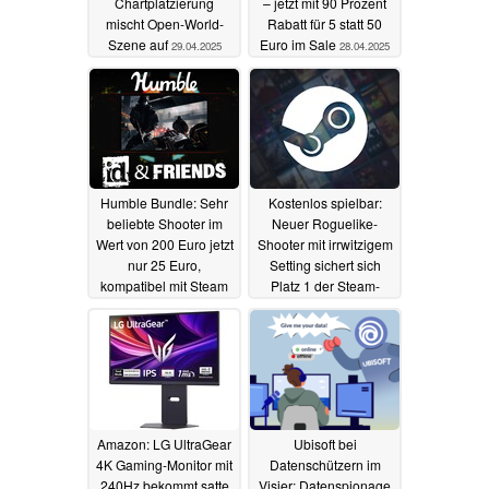
Chartplatzierung
– jetzt mit 90 Prozent
mischt Open-World-
Rabatt für 5 statt 50
Szene auf
Euro im Sale
29.04.2025
28.04.2025
Humble Bundle: Sehr
Kostenlos spielbar:
beliebte Shooter im
Neuer Roguelike-
Wert von 200 Euro jetzt
Shooter mit irrwitzigem
nur 25 Euro,
Setting sichert sich
kompatibel mit Steam
Platz 1 der Steam-
Deck
Charts
27.04.2025
26.04.2025
Amazon: LG UltraGear
Ubisoft bei
4K Gaming-Monitor mit
Datenschützern im
240Hz bekommt satte
Visier: Datenspionage