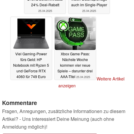
24% Deal-Rabatt
auch im Single-Player
25.04.2025
25.04.2025
Viel Gaming-Power
Xbox Game Pass:
fürs Geld: HP
Nächste Woche
Notebook mit Ryzen 5
kommen vier neue
und GeForce RTX
Spiele – darunter drei
4060 für 749 Euro
AAA-Titel
25.04.2025
Weitere Artikel
25.04.2025
anzeigen
Kommentare
Fragen, Anregungen, zusätzliche Informationen zu diesem
Artikel? - Uns interessiert Deine Meinung (auch ohne
Anmeldung möglich)!