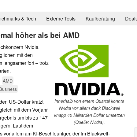
nchmarks & Tech
Externe Tests
Kaufberatung
Deal
-mal höher als bei AMD
echkonzern Nvidia
glichen mit den
 langsamer fort – trotz
rten.
5
AMD
Business
Innerhalb von einem Quartal konnte
den US-Dollar kratzt
Nvidia vor allem dank Blackwell
leich mit dem Vorjahr
knapp 40 Milliarden Dollar umsetzen
rgebnis um bis zu 147
(Quelle: Nvidia).
eigern. Laut dem
es vor allem am KI-Beschleuniger, der im Blackwell-