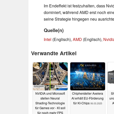
Im Endeffekt ist festzuhalten, dass Nvi
dominiert, während AMD erst noch ein
seine Strategie hingegen neu ausricht
Quelle(n)
Intel
(Englisch),
AMD
(Englisch),
Nvidi
Verwandte Artikel
NVIDIA und Microsoft
Chiphersteller Axelera
Sh
stellen Neural
AI erhält EU-Förderung
und
Shading-Technologie
für KI-Chips
A
06.03.2025
für Games vor - KI soll
für noch mehr FPS