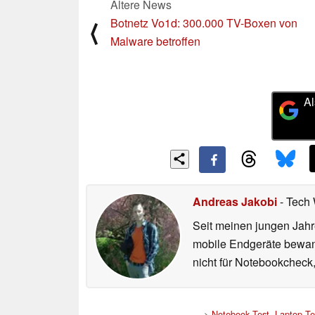
Ältere News
Botnetz Vo1d: 300.000 TV-Boxen von
⟨
Malware betroffen
Al
Andreas Jakobi
- Tech 
Seit meinen jungen Jahr
mobile Endgeräte bewande
nicht für Notebookcheck,
>
Notebook Test, Laptop T