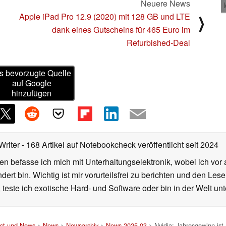
Neuere News
Apple iPad Pro 12.9 (2020) mit 128 GB und LTE
⟩
dank eines Gutscheins für 465 Euro im
Refurbished-Deal
s bevorzugte Quelle
auf Google
hinzufügen
Writer
- 168 Artikel auf Notebookcheck veröffentlicht
seit 2024
en befasse ich mich mit Unterhaltungselektronik, wobei ich vor
rt bin. Wichtig ist mir vorurteilsfrei zu berichten und den Le
 teste ich exotische Hard- und Software oder bin in der Welt un
est und News
>
News
>
Newsarchiv
>
News 2025-03
> Nvidia: Jahresgewinn ist