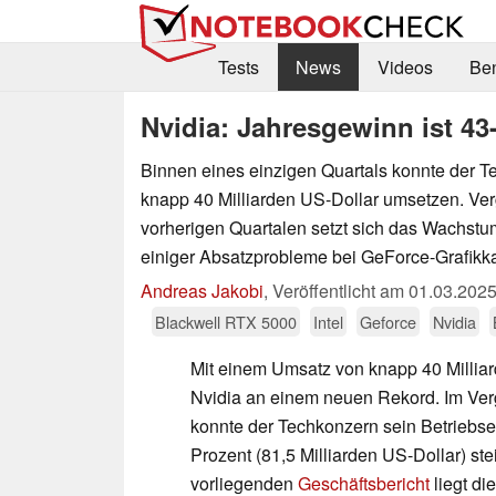
Tests
News
Videos
Be
Nvidia: Jahresgewinn ist 43
Binnen eines einzigen Quartals konnte der T
knapp 40 Milliarden US-Dollar umsetzen. Ver
vorherigen Quartalen setzt sich das Wachstum
einiger Absatzprobleme bei GeForce-Grafikka
Andreas Jakobi
,
Veröffentlicht am
01.03.202
Blackwell RTX 5000
Intel
Geforce
Nvidia
Mit einem Umsatz von knapp 40 Milliar
Nvidia an einem neuen Rekord. Im Verg
konnte der Techkonzern sein Betriebse
Prozent (81,5 Milliarden US-Dollar) st
vorliegenden
Geschäftsbericht
liegt di