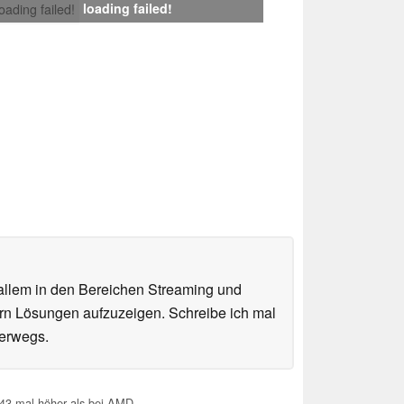
loading failed!
loading failed!
 allem in den Bereichen Streaming und
sern Lösungen aufzuzeigen. Schreibe ich mal
terwegs.
 43-mal höher als bei AMD