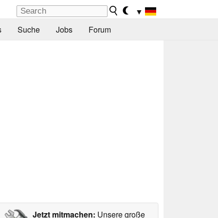
▼
s
Suche
Jobs
Forum
Jetzt mitmachen:
Unsere große