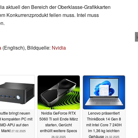
dia aktuell den Bereich der Oberklasse-Grafikkarten
em Konkurrenzprodukt feilen muss. Intel muss
en.
a
(Englisch), Bildquelle:
Nvidia
uttle bringt neuen
Nvidia GeForce RTX
Lenovo präsentiert
 kompakten PC mit
5060 Ti soll Ende März
ThinkBook 14 Gen 8
MD-APU auf den
starten, Gerücht
mit Intel Core 7 240H
Markt
enthüllt weitere Specs
im 1,36 kg leichten
27.02.2025
Gehäuse
26.02.2025
24.02.2025