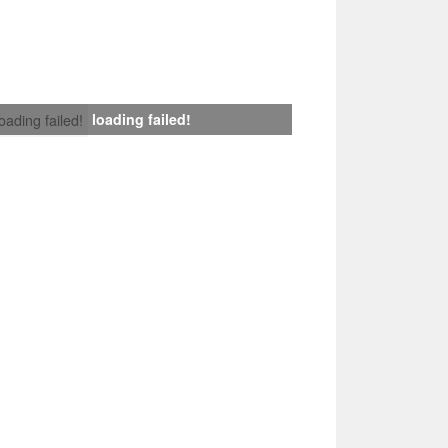
loading failed!
loading failed!