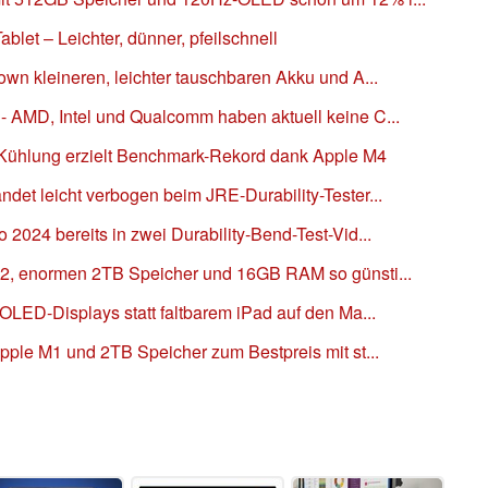
blet – Leichter, dünner, pfeilschnell
own kleineren, leichter tauschbaren Akku und A...
- AMD, Intel und Qualcomm haben aktuell keine C...
ff-Kühlung erzielt Benchmark-Rekord dank Apple M4
det leicht verbogen beim JRE-Durability-Tester...
2024 bereits in zwei Durability-Bend-Test-Vid...
M2, enormen 2TB Speicher und 16GB RAM so günsti...
 OLED-Displays statt faltbarem iPad auf den Ma...
Apple M1 und 2TB Speicher zum Bestpreis mit st...