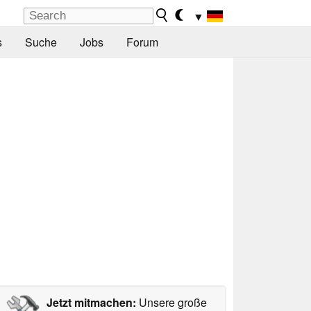
▼
s
Suche
Jobs
Forum
Jetzt mitmachen:
Unsere große