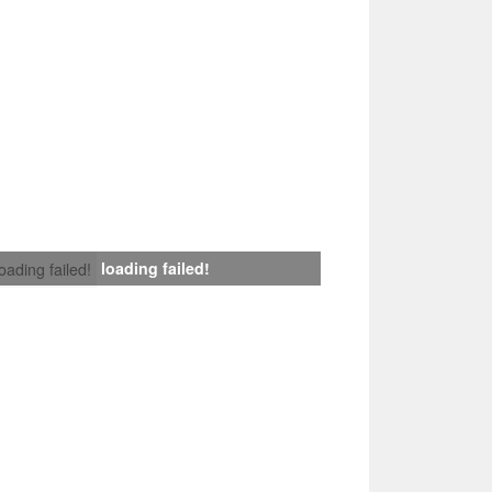
loading failed!
loading failed!