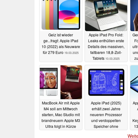
Geiz ist wieder
Apple iPad Pro Fold:
Ger
ge...fragt: Apple iPad
Leaks enthüllen erste
Fo
10 (2022) als Neuware
Details des massiven,
ul
für 279 Euro
faltbaren 18,8-Zoll-
und
19.03.2025
Tablets
zu
10.03.2025
MacBook Air mit Apple
Apple iPad (2025)
App
M4 soll am Mittwoch
erhält zwei Jahre
starten, Mac Studio mit
neueren Prozessor
brandneuem Apple M3
und verdoppelten
Ke
Ultra folgt in Kürze
Speicher ohne
13
Preiserhöhung
04.03.2025
Weite