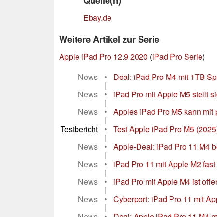
Quelle(n)
Ebay.de
Weitere Artikel zur Serie
Apple iPad Pro 12.9 2020
(
iPad Pro Serie
)
News
•
Deal: iPad Pro M4 mit 1TB Sp
|
News
•
iPad Pro mit Apple M5 stellt s
|
News
•
Apples iPad Pro M5 kann mit 
|
Testbericht
•
Test Apple iPad Pro M5 (2025)
|
News
•
Apple-Deal: iPad Pro 11 M4 
|
News
•
iPad Pro 11 mit Apple M2 fast
|
News
•
iPad Pro mit Apple M4 ist offen
|
News
•
Cyberport: iPad Pro 11 mit A
|
News
•
Deal: Apple iPad Pro 11 M4 