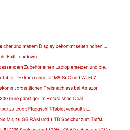
eicher und mattem Display bekommt selten hohen ...
ich iFixit-Teardown
passendem Zubehör einen Laptop ersetzen und bie...
 Tablet - Extrem schneller M5-SoC und Wi-Fi 7
bekommt ordentlichen Preisnachlass bei Amazon
 300 Euro günstiger im Refurbished-Deal
bar zu teuer: Flaggschiff-Tablet verkauft si...
pple M2, 16 GB RAM und 1 TB Speicher zum Tiefst...
mit 512GB Speicher und 120Hz-OLED schon um 12% r...