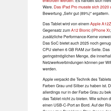
erworben werden.
Es handelt sich hie
Ware.
Das iPad Pro musste sich 2020 
Bewertung „Sehr gut (89%)" ergattern.
Das Tablet wird von einem
Apple A12Z
Gegensatz zum
A12 Bionic
(
iPhone Xr
zusätzliche Performance-Kerne vorweis
Das SoC bietet auch 2025 noch genug P
CPU stehen 6 GB RAM zur Seite. Das S
geringstmöglichen Menge, die innerhal
Netzwerkverbindungen können per WiFi 
werden.
Apple verpackt die Technik des Tablet
Farben Grau und Silber zu haben ist. D
allerdings nur in der Farbe Grau zu b
das Tablet nicht zu bieten. Wie schon
einen USB-C-Port an Bord. Auf der Rück