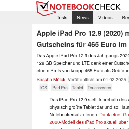
Tests
News
Videos
Be
Apple iPad Pro 12.9 (2020)
Gutscheins für 465 Euro im
Das Apple iPad Pro 12.9 des Jahrgangs 2020 i
128 GB Speicher und LTE dank einer Gutschei
einem Preis von knapp 465 Euro als Gebrauch
Sascha Mölck
,
Veröffentlicht am
01.03.2025
iOS
iPad Pro
Tablet
Touchscreen
Das iPad Pro 12.9 stellt innerhalb des
physisch größte Tablet dar und soll lau
Notebookersatz dienen.
Dank einer Gu
2020-Modell des iPad Pro aktuell übe