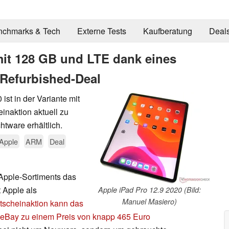
nchmarks & Tech
Externe Tests
Kaufberatung
Deal
 mit 128 GB und LTE dank eines
 Refurbished-Deal
st in der Variante mit
naktion aktuell zu
tware erhältlich.
Apple
ARM
Deal
 Apple-Sortiments das
t Apple als
Apple iPad Pro 12.9 2020 (Bild:
Manuel Masiero)
tscheinaktion kann das
r eBay zu einem Preis von knapp 465 Euro