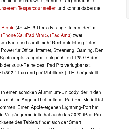
rbei nicht um Neuware, sondern um gebrauchte
unserem Testparcour stellen
und konnte dabei die
 Bionic
(4P, 4E, 8 Threads) angetrieben, der im
,
iPhone Xs
,
iPad Mini 5
,
iPad Air 3
) zwei
en kann und somit mehr Rechenleistung liefert.
ower für Office, Internet, Streaming, Gaming. Der
peicherplatzangebot entspricht mit 128 GB der
b der 2020-Reihe des iPad Pro verfügbar ist.
(802.11ax) und per Mobilfunk (LTE) hergestellt
s in einen schicken Aluminium-Unibody, der in den
as sich im Angebot befindliche iPad-Pro-Modell ist
ekommen. Einen Apple-eigenen Lightning-Port hat
 die Vorgängermodelle hat auch das 2020-iPad-Pro
seite des Tablets findet sich der Smart