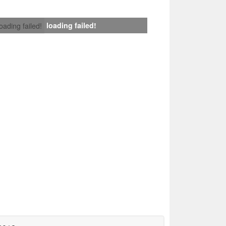
loading failed!
loading failed!