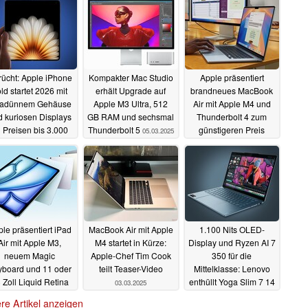
ücht: Apple iPhone
Kompakter Mac Studio
Apple präsentiert
ld startet 2026 mit
erhält Upgrade auf
brandneues MacBook
tradünnem Gehäuse
Apple M3 Ultra, 512
Air mit Apple M4 und
 kuriosen Displays
GB RAM und sechsmal
Thunderbolt 4 zum
 Preisen bis 3.000
Thunderbolt 5
günstigeren Preis
05.03.2025
Euro
06.03.2025
05.03.2025
le präsentiert iPad
MacBook Air mit Apple
1.100 Nits OLED-
Air mit Apple M3,
M4 startet in Kürze:
Display und Ryzen AI 7
neuem Magic
Apple-Chef Tim Cook
350 für die
yboard und 11 oder
teilt Teaser-Video
Mittelklasse: Lenovo
 Zoll Liquid Retina
enthüllt Yoga Slim 7 14
03.03.2025
Display
Gen 10
04.03.2025
03.03.2025
re Artikel anzeigen