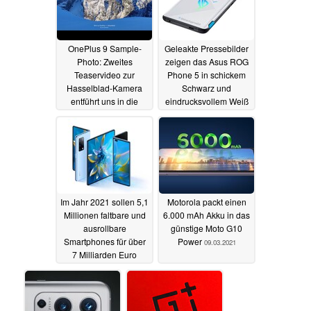
OnePlus 9 Sample-
Geleakte Pressebilder
Photo: Zweites
zeigen das Asus ROG
Teaservideo zur
Phone 5 in schickem
Hasselblad-Kamera
Schwarz und
entführt uns in die
eindrucksvollem Weiß
Berge
09.03.2021
09.03.2021
Im Jahr 2021 sollen 5,1
Motorola packt einen
Millionen faltbare und
6.000 mAh Akku in das
ausrollbare
günstige Moto G10
Smartphones für über
Power
09.03.2021
7 Milliarden Euro
verkauft werden
09.03.2021