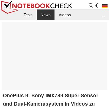
Tests
News
Videos
...
Benchmarks & Tech
Externe Tests
Kaufberatung
Deals
Suche
Jobs
Forum
OnePlus 9: Sony IMX789 Super-Sensor
und Dual-Kamerasystem in Videos zu