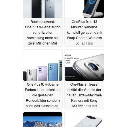
Beeindruckend:
OnePlus 9: In 43
OnePlus 9-Serie schon
Minuten kabellos
vor offizieller
komplett geladen dank
Vorstellung mehr als
Warp Charge Wireless
zwei Millionen Mal
50
18.03.2021
reserviert
20.03.2021
OnePlus 9: Hübsche
OnePlus 9: Teaser
Farben liefern nicht nur
erklärt die Vorteile der
die geleakten
neuen Ultraweitwinkel-
Renderbilder sondern
Kamera mit Sony
auch das Hasselblad-
IMX766
10.03.2021
Farbtuning
11.03.2021