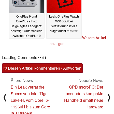
OnePlus 9 und
Leak: OnePlus Watch
OnePlus 9 Pro:
W310GB bei
Beigelegtes Ladegerät
Zertifizierungsstelle
bestätigt, Unterschiede
aufgetaucht
08.03.2021
zwischen OnePlus 9
Weitere Artikel
und OnePlus 9 Pro
anzeigen
09.03.2021
Loading Comments
Diesen Artikel kommentieren / Antworten
Ältere News
Neuere News
Ein Leak verrät die
GPD microPC: Der
Specs von Intel Tiger
besonders kompakte
⟨
⟩
Lake-H, vom Core i5-
Handheld erhält neue
11260H bis zum Core
Hardware
i9-11980HK