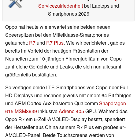
Servicezufriedenheit
bei Laptops und
Smartphones 2026
Oppo hat heute wie erwartet seine beiden neuen
Speerspitzen bei den Mittelklasse-Smartphones
gelauncht:
R7
und
R7 Plus
. Wie wir berichteten, gab es
bereits im Vorfeld der heutigen Präsentation der
Neuheiten zum 10-jährigen Firmenjubiläum von Oppo
zahlreiche Gerüchte und Leaks, die sich nun allesamt
größtenteils bestätigten.
So verfügen beide LTE-Smartphones von Oppo über Full-
HD-Displays und rechnen jeweils mit einem 64 Bit fähigen
und ARM Cortex-A53 basierten Qualcomm
Snapdragon
615
MSM8939
inklusive
Adreno 405
GPU. Während das
Oppo R7 ein 5-Zoll-AMOLED-Display besitzt, spendiert
der Hersteller aus China seinem R7 Plus ein großes 6"-
AMOLED-Panel. Beide Touchscreens werden von