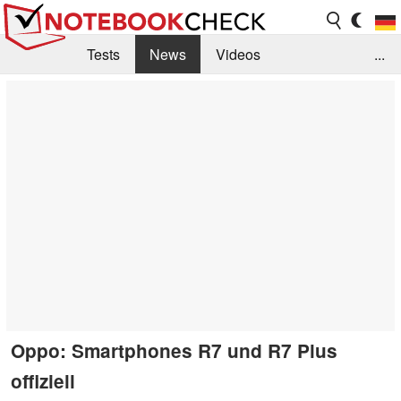
Tests
News
Videos
...
Benchmarks & Tech
Externe Tests
Kaufberatung
Deals
Suche
Jobs
Forum
Oppo: Smartphones R7 und R7 Plus
offiziell