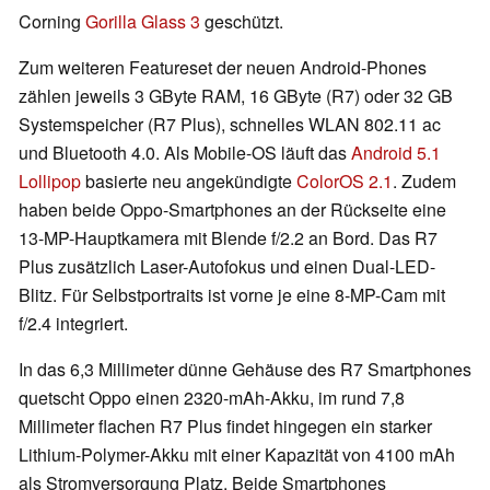
Corning
Gorilla Glass 3
geschützt.
Zum weiteren Featureset der neuen Android-Phones
zählen jeweils 3 GByte RAM, 16 GByte (R7) oder 32 GB
Systemspeicher (R7 Plus), schnelles WLAN 802.11 ac
und Bluetooth 4.0. Als Mobile-OS läuft das
Android 5.1
Lollipop
basierte neu angekündigte
ColorOS 2.1
. Zudem
haben beide Oppo-Smartphones an der Rückseite eine
13-MP-Hauptkamera mit Blende f/2.2 an Bord. Das R7
Plus zusätzlich Laser-Autofokus und einen Dual-LED-
Blitz. Für Selbstportraits ist vorne je eine 8-MP-Cam mit
f/2.4 integriert.
In das 6,3 Millimeter dünne Gehäuse des R7 Smartphones
quetscht Oppo einen 2320-mAh-Akku, im rund 7,8
Millimeter flachen R7 Plus findet hingegen ein starker
Lithium-Polymer-Akku mit einer Kapazität von 4100 mAh
als Stromversorgung Platz. Beide Smartphones