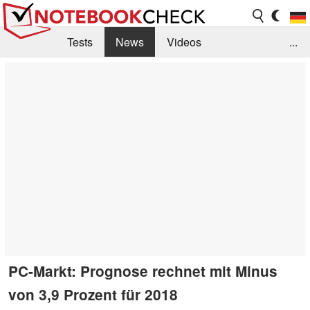
Tests
News
Videos
...
Benchmarks & Tech
Externe Tests
Kaufberatung
Deals
Suche
Jobs
Forum
PC-Markt: Prognose rechnet mit Minus
von 3,9 Prozent für 2018