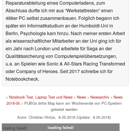
Reparaturabteilung eines Computerladens, zum
Abschluss durfte ich mir aus “Werkstattresten” einen
486er PC selbst zusammenbauen. Folglich begann ich
später ein Informatikstudium an der Humboldt-Uni in
Berlin, Psychologie kam hinzu. Nach meiner ersten Arbeit
als wissenschaftlicher Mitarbeiter an der Uni ging ich für
ein Jahr nach London und arbeitete für Sega an der
Qualitätssicherung von Computerspielübersetzungen,
u.a. an Spielen wie Sonic & All-Stars Racing Transformed
oder Company of Heroes. Seit 2017 schreibe ich für
Notebookcheck.
>
Notebook Test, Laptop Test und News
>
News
>
Newsarchiv
>
News
2018-05
> PUBGs dritte Map kann am Wochenende von PC-Spielern
getestet werden
Autor: Christian Hintze, 8.05.2018 (Update: 8.05.2018)
loading failed!
loading failed!