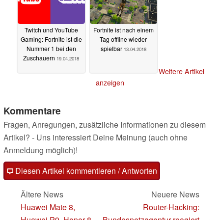
Twitch und YouTube
Fortnite ist nach einem
Gaming: Fortnite ist die
Tag offline wieder
Nummer 1 bei den
spielbar
13.04.2018
Zuschauern
19.04.2018
Weitere Artikel
anzeigen
Kommentare
Fragen, Anregungen, zusätzliche Informationen zu diesem
Artikel? - Uns interessiert Deine Meinung (auch ohne
Anmeldung möglich)!
Diesen Artikel kommentieren / Antworten
Ältere News
Neuere News
Huawei Mate 8,
Router-Hacking:
Huawei P9, Honor 8
Bundesnetzagentur reagiert