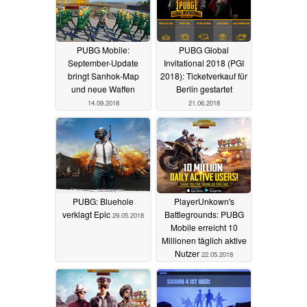
PUBG Mobile:
PUBG Global
September-Update
Invitational 2018 (PGI
bringt Sanhok-Map
2018): Ticketverkauf für
und neue Waffen
Berlin gestartet
14.09.2018
21.06.2018
PUBG: Bluehole
PlayerUnkown's
verklagt Epic
Battlegrounds: PUBG
29.05.2018
Mobile erreicht 10
Millionen täglich aktive
Nutzer
22.05.2018