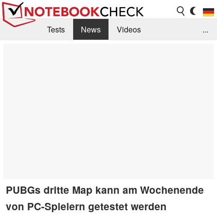
Tests
News
Videos
...
Benchmarks & Tech
Externe Tests
Kaufberatung
Deals
Suche
Jobs
Forum
PUBGs dritte Map kann am Wochenende
von PC-Spielern getestet werden