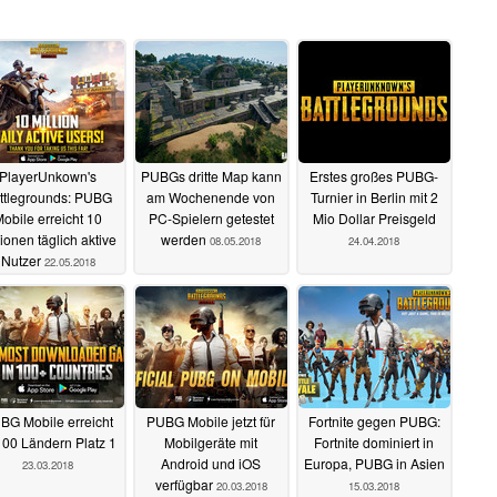
PlayerUnkown's
PUBGs dritte Map kann
Erstes großes PUBG-
ttlegrounds: PUBG
am Wochenende von
Turnier in Berlin mit 2
obile erreicht 10
PC-Spielern getestet
Mio Dollar Preisgeld
lionen täglich aktive
werden
08.05.2018
24.04.2018
Nutzer
22.05.2018
BG Mobile erreicht
PUBG Mobile jetzt für
Fortnite gegen PUBG:
100 Ländern Platz 1
Mobilgeräte mit
Fortnite dominiert in
Android und iOS
Europa, PUBG in Asien
23.03.2018
verfügbar
20.03.2018
15.03.2018