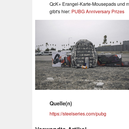
QcK+ Erangel-Karte-Mousepads und meh
gibt's hier:
PUBG Anniversary Prizes
Quelle(n)
https://steelseries.com/pubg