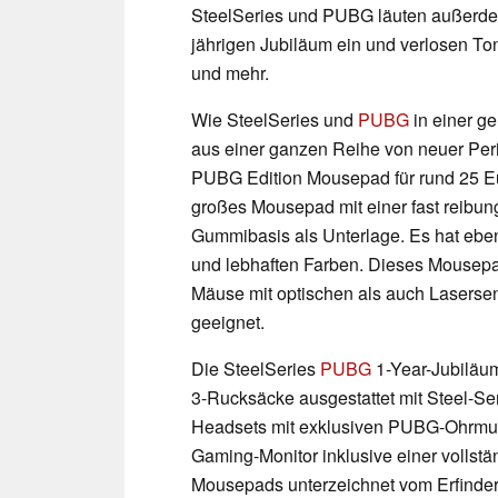
SteelSeries und PUBG läuten außerdem
jährigen Jubiläum ein und verlosen 
und mehr.
Wie SteelSeries und
PUBG
in einer g
aus einer ganzen Reihe von neuer Peri
PUBG Edition Mousepad für rund 25 Eur
großes Mousepad mit einer fast reibun
Gummibasis als Unterlage. Es hat ebe
und lebhaften Farben. Dieses Mousepa
Mäuse mit optischen als auch Laserse
geeignet.
Die SteelSeries
PUBG
1-Year-Jubiläum
3-Rucksäcke ausgestattet mit Steel-Ser
Headsets mit exklusiven PUBG-Ohrmu
Gaming-Monitor inklusive einer volls
Mousepads unterzeichnet vom Erfinde