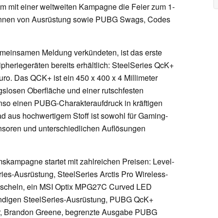
 mit einer weltweiten Kampagne die Feier zum 1-
Tonnen von Ausrüstung sowie PUBG Swags, Codes
emeinsamen Meldung verkündeten, ist das erste
pheriegeräten bereits erhältlich: SteelSeries QcK+
o. Das QCK+ ist ein 450 x 400 x 4 Millimeter
gslosen Oberfläche und einer rutschfesten
nso einen PUBG-Charakteraufdruck in kräftigen
d aus hochwertigem Stoff ist sowohl für Gaming-
nsoren und unterschiedlichen Auflösungen
skampagne startet mit zahlreichen Preisen: Level-
ies-Ausrüstung, SteelSeries Arctis Pro Wireless-
scheln, ein MSI Optix MPG27C Curved LED
tändigen SteelSeries-Ausrüstung, PUBG QcK+
r, Brandon Greene, begrenzte Ausgabe PUBG