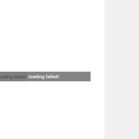
loading failed!
loading failed!