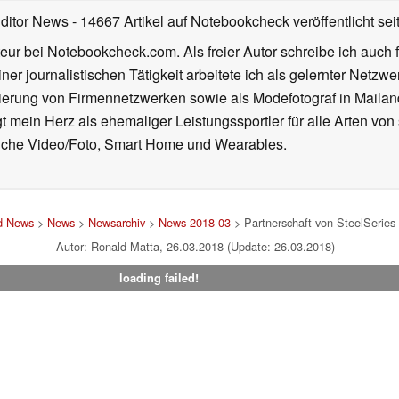
Editor News
- 14667 Artikel auf Notebookcheck veröffentlicht
sei
eur bei Notebookcheck.com. Als freier Autor schreibe ich auch 
ner journalistischen Tätigkeit arbeitete ich als gelernter Netzw
ierung von Firmennetzwerken sowie als Modefotograf in Mailan
 mein Herz als ehemaliger Leistungssportler für alle Arten von
reiche Video/Foto, Smart Home und Wearables.
nd News
>
News
>
Newsarchiv
>
News 2018-03
> Partnerschaft von SteelSerie
Autor: Ronald Matta, 26.03.2018 (Update: 26.03.2018)
loading failed!