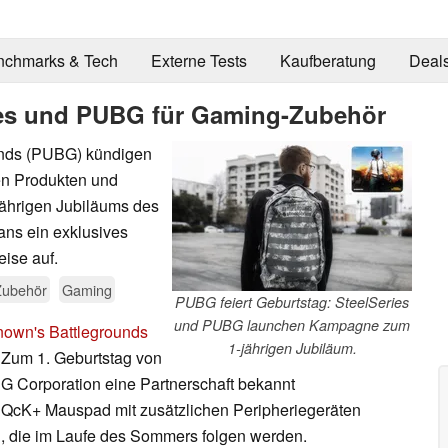
nchmarks & Tech
Externe Tests
Kaufberatung
Deal
ries und PUBG für Gaming-Zubehör
unds (PUBG) kündigen
uen Produkten und
jährigen Jubiläums des
ans ein exklusives
ise auf.
Zubehör
Gaming
PUBG feiert Geburtstag: SteelSeries
und PUBG launchen Kampagne zum
nown's Battlegrounds
1-jährigen Jubiläum.
. Zum 1. Geburtstag von
 Corporation eine Partnerschaft bekannt
 QcK+ Mauspad mit zusätzlichen Peripheriegeräten
, die im Laufe des Sommers folgen werden.