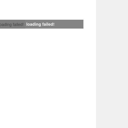
loading failed!
loading failed!