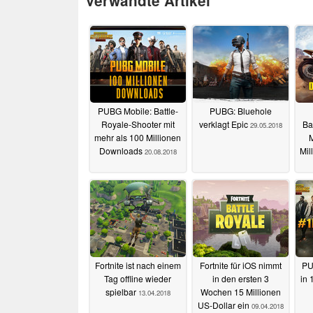
Verwandte Artikel
PUBG Mobile: Battle-
PUBG: Bluehole
Royale-Shooter mit
verklagt Epic
Ba
29.05.2018
mehr als 100 Millionen
M
Downloads
Mil
20.08.2018
Fortnite ist nach einem
Fortnite für iOS nimmt
PU
Tag offline wieder
in den ersten 3
in 
spielbar
Wochen 15 Millionen
13.04.2018
US-Dollar ein
09.04.2018