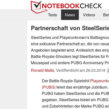
Tests
News
Videos
Be
Partnerschaft von SteelSe
SteelSeries und Playerunknown's Battlegro
eine exklusive Partnerschaft an, die von ne
Angeboten begleitet wird. Anlässlich des ein
Battle-Royale-Shooters legt SteelSeries für F
Mousepad und andere PUBG Anniversary Pre
Ronald Matta
,
Veröffentlicht am
26.03.2018
Der Battle-Royale-Spielehit
Playerunk
(PUBG)
feiert das einjährige Jubiläum
PUBG haben SteelSeries und die PUBG
gegeben. SteelSeries bietet ein PUBG
und Zubehörteilen der Marke PUBG an