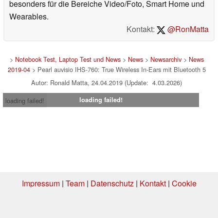
besonders für die Bereiche Video/Foto, Smart Home und
Wearables.
Kontakt:
@RonMatta
>
Notebook Test, Laptop Test und News
>
News
>
Newsarchiv
>
News
2019-04
> Pearl auvisio IHS-760: True Wireless In-Ears mit Bluetooth 5
Autor: Ronald Matta, 24.04.2019 (Update: 4.03.2026)
loading failed!
loading failed!
Impressum
|
Team
|
Datenschutz
|
Kontakt
|
Cookie
Einstellungen
| 04.08.2026 04:11
* Beim Kauf über einen Affiliate-Link kann Notebookcheck eine Vergütung
erhalten. Vielen Dank für Ihre Unterstützung!.