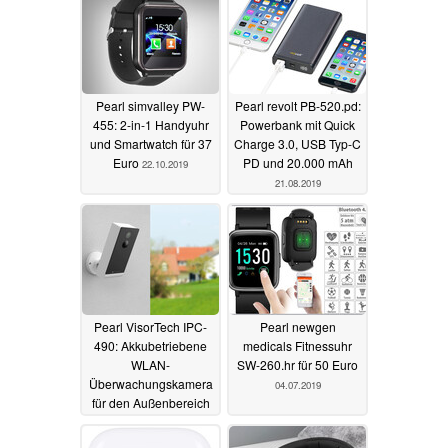
Pearl simvalley PW-
Pearl revolt PB-520.pd:
455: 2-in-1 Handyuhr
Powerbank mit Quick
und Smartwatch für 37
Charge 3.0, USB Typ-C
Euro
PD und 20.000 mAh
22.10.2019
21.08.2019
Pearl VisorTech IPC-
Pearl newgen
490: Akkubetriebene
medicals Fitnessuhr
WLAN-
SW-260.hr für 50 Euro
Überwachungskamera
04.07.2019
für den Außenbereich
10.07.2019