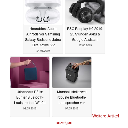
Hearables: Apple
B&O Beoplay H9 2019:
AirPods vor Samsung
25 Stunden Akku &
Galaxy Buds und Jabra
Google Assistant
Elite Active 65t
17.05.2019
24.06.2019
Urbanears Rålis:
Marshall stellt zwei
Bunter Bluetooth-
robuste Bluetooth-
Lautsprecher-Würfel
Lautsprecher vor
08.05.2019
07.05.2019
Weitere Artikel
anzeigen