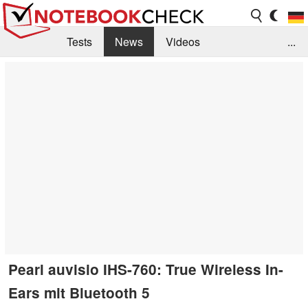
Tests
News
Videos
...
Benchmarks & Tech
Externe Tests
Kaufberatung
Deals
Suche
Jobs
Forum
Pearl auvisio IHS-760: True Wireless In-
Ears mit Bluetooth 5