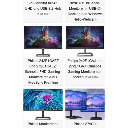
Zoll-Monitor mit 4K
329P1H: Brilliance-
UHD und USB-3.2-Hub
Monitore mit USB-C-
Docking und Windows
21.01.2021
Hello-Webcam
04.12.2020
Philips 242E1GAEZ
Philips 242E1GAJ und
und 272E1GAEZ:
272E1GAJ: Günstige
Schnelle FHD-Gaming-
Gaming-Monitore zum
Monitore mit AMD
Zocken
17.09.2020
FreeSync Premium
19.11.2020
Philips Monitorserie
Philips 279C9: