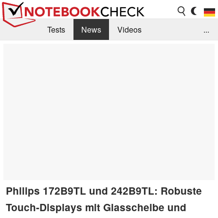
Tests
News
Videos
...
Benchmarks & Tech
Externe Tests
Kaufberatung
Deals
Suche
Jobs
Forum
Philips 172B9TL und 242B9TL: Robuste
Touch-Displays mit Glasscheibe und