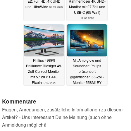
E2: Full HD, 4K UHD
Rahmenloser 4K UHD-
und UltraWide
Monitor mit 27 Zoll und
07.09.2020
USB-C (65 Watt)
12.08.2020
Philips 498P9
Mit Ambiglow und
Brilliance: Riesiger 49-
Soundbar: Philips
Zoll-Curved-Monitor
präsentiert
mit 5.120 x 1.440
gigantischen 55-Zoll-
Pixeln
Monitor 558M1RY
27.07.2020
26.06.2020
Kommentare
Fragen, Anregungen, zusätzliche Informationen zu diesem
Artikel? - Uns interessiert Deine Meinung (auch ohne
Anmeldung möglich)!