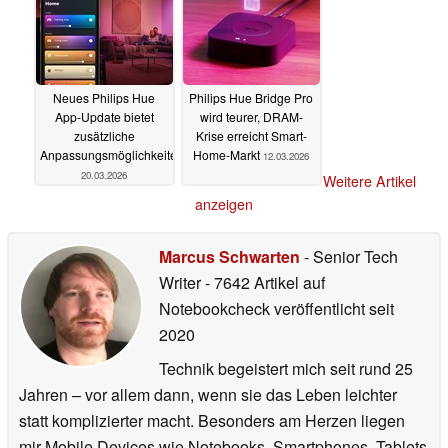
Neues Philips Hue
Philips Hue Bridge Pro
App-Update bietet
wird teurer, DRAM-
zusätzliche
Krise erreicht Smart-
Anpassungsmöglichkeiten
Home-Markt
12.03.2026
20.03.2026
Weitere Artikel
anzeigen
Marcus Schwarten
- Senior Tech
Writer
- 7642 Artikel auf
Notebookcheck veröffentlicht
seit
2020
Technik begeistert mich seit rund 25
Jahren – vor allem dann, wenn sie das Leben leichter
statt komplizierter macht. Besonders am Herzen liegen
mir Mobile Devices wie Notebooks, Smartphones, Tablets