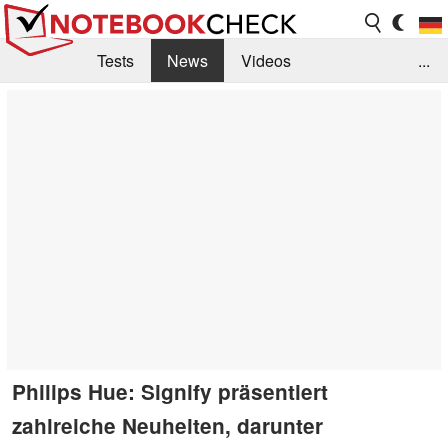
Tests
News
Videos
...
Benchmarks & Tech
Externe Tests
Kaufberatung
Deals
Suche
Jobs
Forum
Philips Hue: Signify präsentiert
zahlreiche Neuheiten, darunter