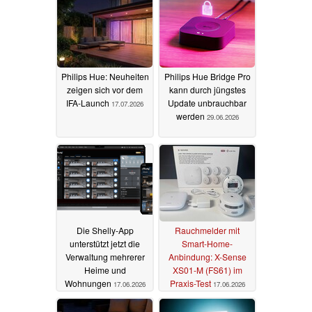
Philips Hue: Neuheiten
Philips Hue Bridge Pro
zeigen sich vor dem
kann durch jüngstes
IFA-Launch
Update unbrauchbar
17.07.2026
werden
29.06.2026
Die Shelly-App
Rauchmelder mit
unterstützt jetzt die
Smart-Home-
Verwaltung mehrerer
Anbindung: X-Sense
Heime und
XS01-M (FS61) im
Wohnungen
Praxis-Test
17.06.2026
17.06.2026