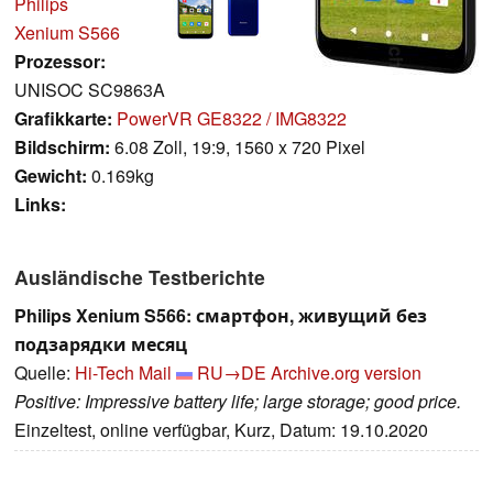
Philips
Xenium S566
Prozessor:
UNISOC SC9863A
Grafikkarte:
PowerVR GE8322 / IMG8322
Bildschirm:
6.08 Zoll, 19:9, 1560 x 720 Pixel
Gewicht:
0.169kg
Links:
Ausländische Testberichte
Philips Xenium S566: смартфон, живущий без
подзарядки месяц
Quelle:
Hi-Tech Mail
RU→DE
Archive.org version
Positive: Impressive battery life; large storage; good price.
Einzeltest, online verfügbar, Kurz, Datum: 19.10.2020