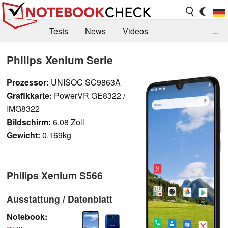
Tests
News
Videos
...
Benchmarks & Tech
Externe Tests
Philips Xenium Serie
Kaufberatung
Deals
Suche
Jobs
Prozessor:
UNISOC SC9863A
Grafikkarte:
PowerVR GE8322 /
Forum
IMG8322
Bildschirm:
6.08 Zoll
Gewicht:
0.169kg
Philips Xenium S566
Ausstattung / Datenblatt
Notebook: