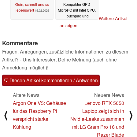
Klein, schnell und so
Kompakter GPD
liebenswert
MicroPC mit Intel CPU,
15.02.2025
Touchpad und
Weitere Artikel
Windows für nur 369
anzeigen
Euro im Angebot (Ad)
22.01.2025
Kommentare
Fragen, Anregungen, zusätzliche Informationen zu diesem
Artikel? - Uns interessiert Deine Meinung (auch ohne
Anmeldung möglich)!
Diesen Artikel kommentieren / Antworten
Ältere News
Neuere News
Argon One V5: Gehäuse
Lenovo RTX 5050
für das Raspberry Pi
Laptop zeigt sich in
⟨
⟩
verspricht starke
Nvidia-Leaks zusammen
Kühlung
mit LG Gram Pro 16 und
Razer Blade