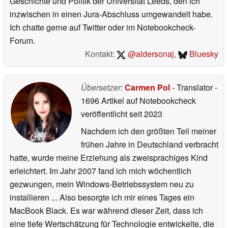
Geschichte und Politik der Universität Leeds, den ich
inzwischen in einen Jura-Abschluss umgewandelt habe.
Ich chatte gerne auf Twitter oder im Notebookcheck-
Forum.
Kontakt:
@aldersonaj
,
Bluesky
Übersetzer:
Carmen Pol
- Translator
-
1696 Artikel auf Notebookcheck
veröffentlicht
seit 2023
Nachdem ich den größten Teil meiner
frühen Jahre in Deutschland verbracht
hatte, wurde meine Erziehung als zweisprachiges Kind
erleichtert. Im Jahr 2007 fand ich mich wöchentlich
gezwungen, mein Windows-Betriebssystem neu zu
installieren ... Also besorgte ich mir eines Tages ein
MacBook Black. Es war während dieser Zeit, dass ich
eine tiefe Wertschätzung für Technologie entwickelte, die