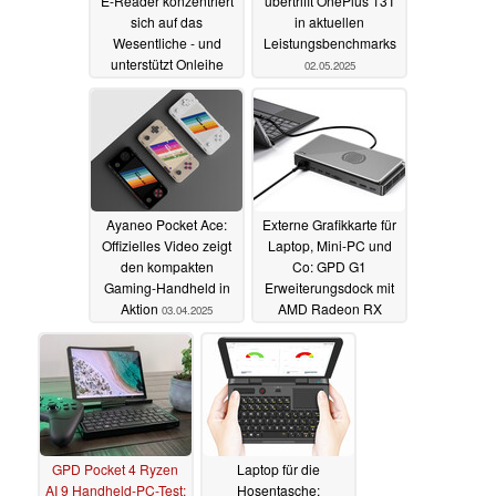
E-Reader konzentriert
übertrifft OnePlus 13T
sich auf das
in aktuellen
Wesentliche - und
Leistungsbenchmarks
unterstützt Onleihe
02.05.2025
14.05.2025
Ayaneo Pocket Ace:
Externe Grafikkarte für
Offizielles Video zeigt
Laptop, Mini-PC und
den kompakten
Co: GPD G1
Gaming-Handheld in
Erweiterungsdock mit
Aktion
AMD Radeon RX
03.04.2025
7600M XT stark
reduziert (Ad)
25.03.2025
GPD Pocket 4 Ryzen
Laptop für die
AI 9 Handheld-PC-Test:
Hosentasche: