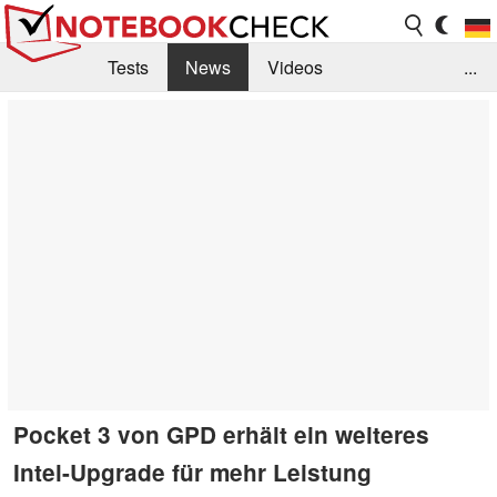
Tests
News
Videos
...
Benchmarks & Tech
Externe Tests
Kaufberatung
Deals
Suche
Jobs
Forum
Pocket 3 von GPD erhält ein weiteres
Intel-Upgrade für mehr Leistung