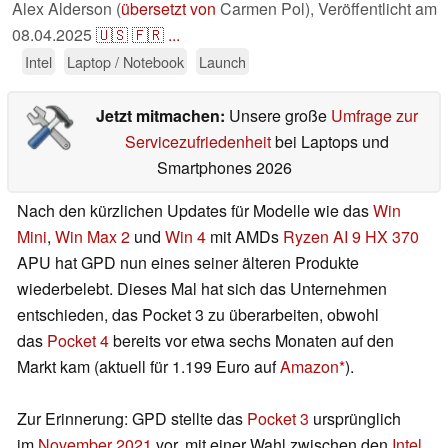
Alex Alderson (
übersetzt von
Carmen Pol),
Veröffentlicht am
08.04.2025
🇺🇸
🇫🇷
...
Intel
Laptop / Notebook
Launch
Jetzt mitmachen:
Unsere große
Umfrage zur
Servicezufriedenheit
bei Laptops und
Smartphones 2026
Nach den kürzlichen Updates für Modelle wie das
Win
Mini
,
Win Max 2
und
Win 4
mit AMDs
Ryzen AI 9 HX 370
APU hat GPD nun eines seiner älteren Produkte
wiederbelebt. Dieses Mal hat sich das Unternehmen
entschieden, das Pocket 3 zu überarbeiten, obwohl
das
Pocket 4
bereits vor etwa sechs Monaten auf den
Markt kam (aktuell für 1.199 Euro auf
Amazon
).
Zur Erinnerung: GPD stellte das
Pocket 3
ursprünglich
im
November 2021
vor, mit einer Wahl zwischen den
Intel