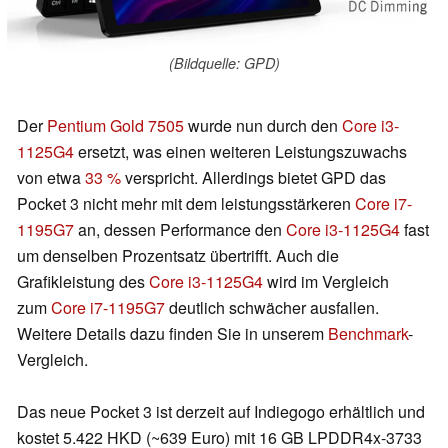
(Bildquelle: GPD)
Der
Pentium Gold 7505
wurde nun durch den
Core i3-
1125G4
ersetzt, was einen weiteren Leistungszuwachs
von etwa
33 %
verspricht. Allerdings bietet GPD das
Pocket 3 nicht mehr mit dem leistungsstärkeren
Core i7-
1195G7
an, dessen Performance den
Core i3-1125G4
fast
um denselben Prozentsatz übertrifft. Auch die
Grafikleistung des
Core i3-1125G4
wird im Vergleich
zum
Core i7-1195G7
deutlich schwächer ausfallen.
Weitere Details dazu finden Sie in unserem
Benchmark
-
Vergleich.
Das neue Pocket 3 ist derzeit auf Indiegogo erhältlich und
kostet 5.422 HKD (~639 Euro) mit 16 GB LPDDR4x-3733