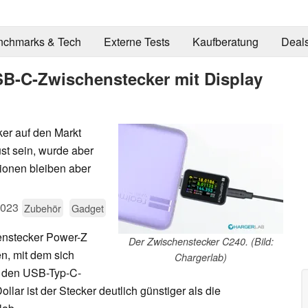
nchmarks & Tech
Externe Tests
Kaufberatung
Deal
B-C-Zwischenstecker mit Display
er auf den Markt
ust sein, wurde aber
tionen bleiben aber
2023
Zubehör
Gadget
enstecker Power-Z
Der Zwischenstecker C240. (Bild:
, mit dem sich
Chargerlab)
 den USB-Typ-C-
lar ist der Stecker deutlich günstiger als die