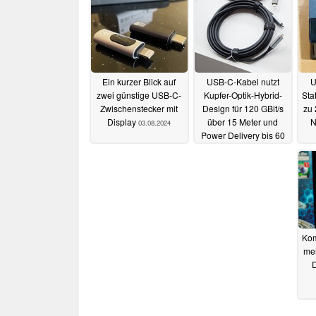
Ein kurzer Blick auf
USB-C-Kabel nutzt
U
zwei günstige USB-C-
Kupfer-Optik-Hybrid-
Sta
Zwischenstecker mit
Design für 120 GBit/s
zu 
Display
über 15 Meter und
N
03.08.2024
Power Delivery bis 60
Watt
01.06.2023
Kom
meh
D