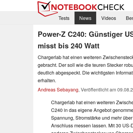
Tests
News
Videos
Be
Power-Z C240: Günstiger US
misst bis 240 Watt
Chargerlab hat einen weiteren Zwischensteck
gebracht. Der soll wie die teuren Stecker rob
deutlich abgespeckt. Die wichtigsten Informa
erhalten.
Andreas Sebayang
,
Veröffentlicht am
09.08.
Chargerlab hat einen weiteren Zwisch
C240 in das eigene Angebot genommen
Spannung, Stromstärke und mehr über
Anschluss messen lassen. Mit 30 US-Dol