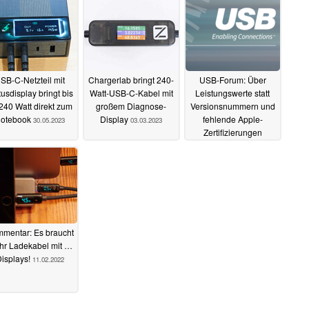
SB-C-Netzteil mit
Chargerlab bringt 240-
USB-Forum: Über
tusdisplay bringt bis
Watt-USB-C-Kabel mit
Leistungswerte statt
240 Watt direkt zum
großem Diagnose-
Versionsnummern und
otebook
Display
fehlende Apple-
30.05.2023
03.03.2023
Zertifizierungen
20.01.2023
mentar: Es braucht
r Ladekabel mit …
isplays!
11.02.2022