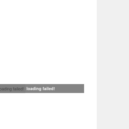
loading failed!
loading failed!