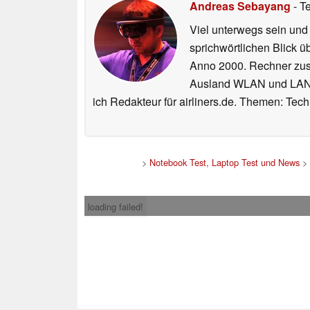
Andreas Sebayang
- T
Viel unterwegs sein und
sprichwörtlichen Blick ü
Anno 2000. Rechner zus
Ausland WLAN und LAN ko
ich Redakteur für airliners.de. Themen: Tec
>
Notebook Test, Laptop Test und News
>
loading failed!