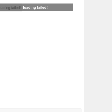
loading failed!
loading failed!