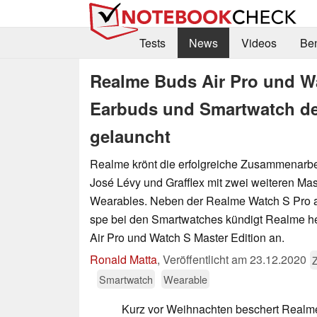
Tests
News
Videos
Be
Realme Buds Air Pro und Wa
Earbuds und Smartwatch der
gelauncht
Realme krönt die erfolgreiche Zusammenarbe
José Lévy und Grafflex mit zwei weiteren Mas
Wearables. Neben der Realme Watch S Pro al
spe bei den Smartwatches kündigt Realme h
Air Pro und Watch S Master Edition an.
Ronald Matta
,
Veröffentlicht am
23.12.2020
Smartwatch
Wearable
Kurz vor Weihnachten beschert Realme