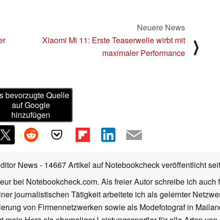
Neuere News
er
Xiaomi Mi 11: Erste Teaserwelle wirbt mit
⟩
maximaler Performance
s bevorzugte Quelle
auf Google
hinzufügen
Editor News
- 14667 Artikel auf Notebookcheck veröffentlicht
sei
eur bei Notebookcheck.com. Als freier Autor schreibe ich auch 
ner journalistischen Tätigkeit arbeitete ich als gelernter Netzw
ierung von Firmennetzwerken sowie als Modefotograf in Mailan
 mein Herz als ehemaliger Leistungssportler für alle Arten von