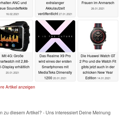
erhalten ANC und
extralanger
Frauen im Anmarsch
eue Soundeffekte
Akkulaufzeit
26.01.2021
veröffentlicht
16.02.2021
27.01.2021
Mit 4G: Große
Das Realme X9 Pro
Die Huawei Watch GT
artwatch mit 2,88-
wird eines der ersten
2 Pro und die Watch Fit
l-Display erhältlich
Smartphones mit
gibts jetzt auch in der
MediaTeks Dimensity
schicken New Year
20.01.2021
1200
Edition
20.01.2021
14.01.2021
re Artikel anzeigen
n zu diesem Artikel? - Uns interessiert Deine Meinung