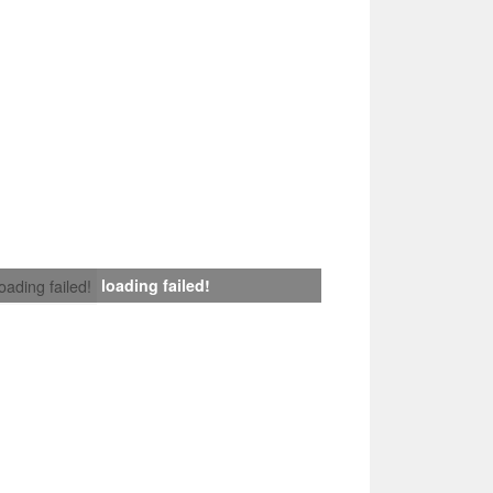
loading failed!
loading failed!