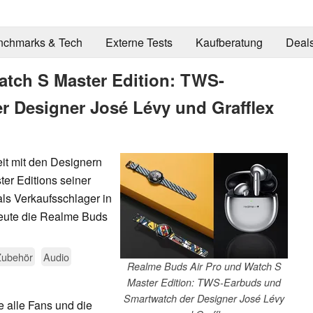
nchmarks & Tech
Externe Tests
Kaufberatung
Deal
tch S Master Edition: TWS-
 Designer José Lévy und Grafflex
it mit den Designern
ter Editions seiner
s Verkaufsschlager in
eute die Realme Buds
Zubehör
Audio
Realme Buds Air Pro und Watch S
Master Edition: TWS-Earbuds und
Smartwatch der Designer José Lévy
 alle Fans und die