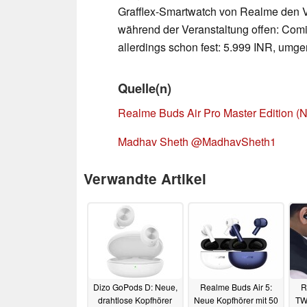
Grafflex-Smartwatch von Realme den Ve
während der Veranstaltung offen: Comin
allerdings schon fest: 5.999 INR, umge
Quelle(n)
Realme Buds Air Pro Master Edition (
Madhav Sheth @MadhavSheth1
Verwandte Artikel
Dizo GoPods D: Neue,
Realme Buds Air 5:
R
drahtlose Kopfhörer
Neue Kopfhörer mit 50
TW