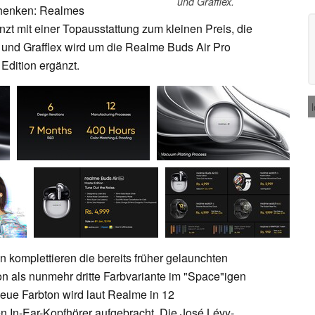
und Grafflex.
henken: Realmes
nzt mit einer Topausstattung zum kleinen Preis, die
 und Grafflex wird um die Realme Buds Air Pro
Edition ergänzt.
 komplettieren die bereits früher gelaunchten
n als nunmehr dritte Farbvariante im "Space"igen
neue Farbton wird laut Realme in 12
hen In-Ear-Kopfhörer aufgebracht. Die José Lévy-