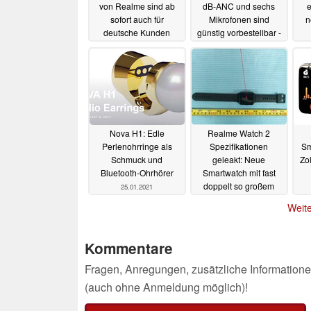
von Realme sind ab
dB-ANC und sechs
sofort auch für
Mikrofonen sind
n
deutsche Kunden
günstig vorbestellbar -
erhältlich
mit einem Haken
29.08.2024
18.10.2023
Nova H1: Edle
Realme Watch 2
Perlenohrringe als
Spezifikationen
Sm
Schmuck und
geleakt: Neue
Zol
Bluetooth-Ohrhörer
Smartwatch mit fast
doppelt so großem
25.01.2021
Akku
22.01.2021
Weite
Kommentare
Fragen, Anregungen, zusätzliche Informatione
(auch ohne Anmeldung möglich)!