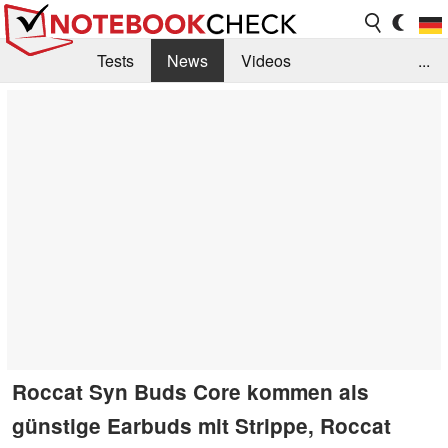
Tests
News
Videos
...
Benchmarks & Tech
Externe Tests
Kaufberatung
Deals
Suche
Jobs
Forum
Roccat Syn Buds Core kommen als
günstige Earbuds mit Strippe, Roccat