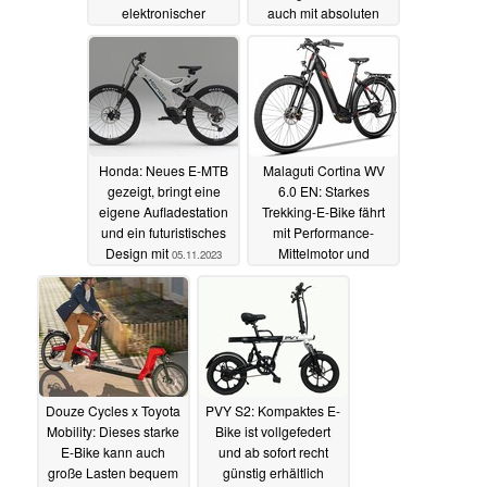
elektronischer
auch mit absoluten
Schaltung vor
Top-Komponenten
07.11.2023
05.11.2023
Honda: Neues E-MTB
Malaguti Cortina WV
gezeigt, bringt eine
6.0 EN: Starkes
eigene Aufladestation
Trekking-E-Bike fährt
und ein futuristisches
mit Performance-
Design mit
Mittelmotor und
05.11.2023
Riemenantrieb vor
05.11.2023
Douze Cycles x Toyota
PVY S2: Kompaktes E-
Mobility: Dieses starke
Bike ist vollgefedert
E-Bike kann auch
und ab sofort recht
große Lasten bequem
günstig erhältlich