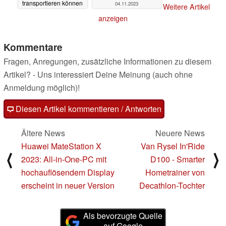
transportieren können
04.11.2023
Weitere Artikel
04.11.2023
anzeigen
Kommentare
Fragen, Anregungen, zusätzliche Informationen zu diesem
Artikel? - Uns interessiert Deine Meinung (auch ohne
Anmeldung möglich)!
Diesen Artikel kommentieren / Antworten
Ältere News
Neuere News
Huawei MateStation X
Van Rysel In'Ride
⟨
⟩
2023: All-in-One-PC mit
D100 - Smarter
hochauflösendem Display
Hometrainer von
erscheint in neuer Version
Decathlon-Tochter
Als bevorzugte Quelle
auf Google