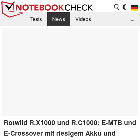
Tests
News
Videos
...
Benchmarks & Tech
Externe Tests
Kaufberatung
Deals
Suche
Jobs
Forum
Rotwild R.X1000 und R.C1000: E-MTB und
E-Crossover mit riesigem Akku und