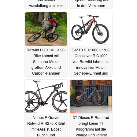
Ausstattung
in drei Versionen
30.08.2025
25.06.2025
Rotwild R.EX: Mullet-E-
E-MTB R.X1000 und E-
Bike kommt mit
Crossover R.C1000
Shimano-Motor,
von Rotwild fahren mit
großem Akku und
innovativer Motor-
Carbon-Rahmen
Getriebe-Einheit und
riesigem Akku vor
03.07.2024
26.11.2023
Neues E-Gravel
3T: Dieses E-Rennrad
Rotwild R.R275 X fährt
bringt keine 11
mit eAssist, Boost
Kilogramm auf die
Button und
Waage und kommt