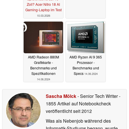
Zoll? Acer Nitro 18 AI
Gaming-Laptop im Test
10.03.2026
AMD Radeon 880M
AMD Ryzen AI 9 365
Grafikkarte -
Prozessor -
Benchmarks und
Benchmarks und
Spezifikationen
Specs
14.06.2024
14.06.2024
Sascha Mölck
- Senior Tech Writer
-
1855 Artikel auf Notebookcheck
veröffentlicht
seit 2012
Was als Nebenjob während des
Informatik-Studiums begann, wurde