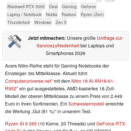
Blackwell RTX 5000
Deal
Gaming
Geforce
Laptop / Notebook
Nvidia
Radeon
Ryzen (Zen)
Thunderbolt
Windows
Zen 5
Jetzt mitmachen:
Unsere große
Umfrage zur
Servicezufriedenheit
bei Laptops und
Smartphones 2026
Acers Nitro-Reihe steht für Gaming-Notebooks der
Einsteiger- bis Mittelklasse. Aktuell führt
Computeruniverse.net
mit dem
Nitro 18 AI AN18-61-
R952
ein gut ausgestattetes, AMD-basiertes 18-Zoll-
Modell der oberen Mittelklasse zu einem Preis von 2.449
Euro in ihren Sortimenten. Ein
Schwestermodell
erreichte
die Wertung „Gut (81 %)“ in unserem Test.
Ryzen AI 9 365
(10 Kerne, 20 Threads) und
GeForce RTX