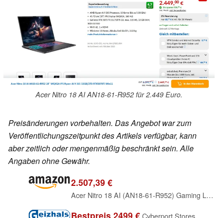
Acer Nitro 18 AI AN18-61-R952 für 2.449 Euro.
Preisänderungen vorbehalten. Das Angebot war zum
Veröffentlichungszeitpunkt des Artikels verfügbar, kann
aber zeitlich oder mengenmäßig beschränkt sein. Alle
Angaben ohne Gewähr.
2.507,39 €
Acer Nitro 18 AI (AN18-61-R952) Gaming Laptop, 18" WQXGA IPS 165Hz Display, AMD Ryzen AI 9 365, 32 GB RAM, 1 TB GB SSD, NVIDIA GeForce RTX 5070 Ti, Windows 11, QWERTZ Tastatur, schwarz
Bestpreis 2499 €
Cyberport Stores