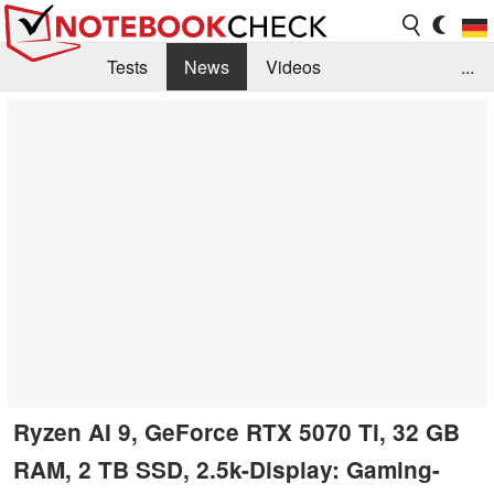
Tests
News
Videos
...
Benchmarks & Tech
Externe Tests
Kaufberatung
Deals
Suche
Jobs
Forum
Ryzen AI 9, GeForce RTX 5070 Ti, 32 GB
RAM, 2 TB SSD, 2.5k-Display: Gaming-