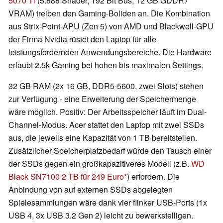
5070 Ti
(5.888 Shader, 192 Bit Bus, 12 GB GDDR7
VRAM) treiben den Gaming-Boliden an. Die Kombination
aus Strix-Point-APU (Zen 5) von AMD und Blackwell-GPU
der Firma Nvidia rüstet den Laptop für alle
leistungsfordernden Anwendungsbereiche. Die Hardware
erlaubt 2.5k-Gaming bei hohen bis maximalen Settings.
32 GB RAM (2x 16 GB, DDR5-5600, zwei Slots) stehen
zur Verfügung - eine Erweiterung der Speichermenge
wäre möglich. Positiv: Der Arbeitsspeicher läuft im Dual-
Channel-Modus. Acer stattet den Laptop mit zwei SSDs
aus, die jeweils eine Kapazität von 1 TB bereitstellen.
Zusätzlicher Speicherplatzbedarf würde den Tausch einer
der SSDs gegen ein großkapazitiveres Modell (z.B.
WD
Black SN7100 2 TB für 249 Euro
) erfordern. Die
Anbindung von auf externen SSDs abgelegten
Spielesammlungen wäre dank vier flinker USB-Ports (1x
USB 4, 3x USB 3.2 Gen 2) leicht zu bewerkstelligen.