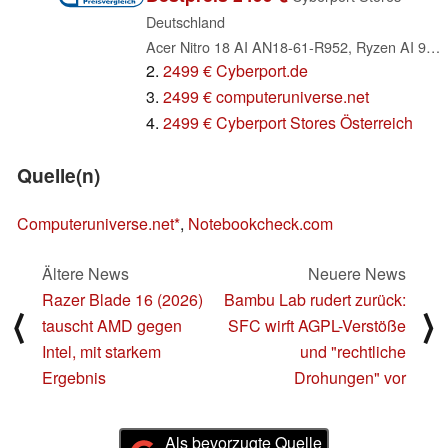
Deutschland
Acer Nitro 18 AI AN18-61-R952, Ryzen AI 9 365, 32GB RAM, 2TB SSD, GeForce RTX 5070 Ti, DE (NH.QYEEG.004)
2.
2499 € Cyberport.de
3.
2499 € computeruniverse.net
4.
2499 € Cyberport Stores Österreich
Quelle(n)
Computeruniverse.net
,
Notebookcheck.com
Ältere News
Neuere News
Razer Blade 16 (2026)
Bambu Lab rudert zurück:
⟨
⟩
tauscht AMD gegen
SFC wirft AGPL-Verstöße
Intel, mit starkem
und "rechtliche
Ergebnis
Drohungen" vor
Als bevorzugte Quelle