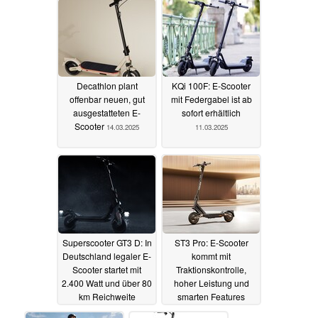
Decathlon plant
KQi 100F: E-Scooter
offenbar neuen, gut
mit Federgabel ist ab
ausgestatteten E-
sofort erhältlich
Scooter
14.03.2025
11.03.2025
Superscooter GT3 D: In
ST3 Pro: E-Scooter
Deutschland legaler E-
kommt mit
Scooter startet mit
Traktionskontrolle,
2.400 Watt und über 80
hoher Leistung und
km Reichweite
smarten Features
07.03.2025
07.03.2025