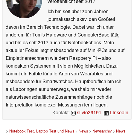
veröffentlicht
seit 2017
Ich bin seit über zehn Jahren
journalistisch aktiv, den Großteil
davon im Bereich Technologie. Dabei war ich unter
anderem für Tom's Hardware und ComputerBase tätig
und bin es seit 2017 auch für Notebookcheck. Mein
aktueller Fokus liegt insbesondere auf Mini-PCs und auf
Einplatinenrechnern wie dem Raspberry Pi – also
kompakten Systemen mit vielen Möglichkeiten. Dazu
kommt ein Faible für alle Arten von Wearables und
insbesondere für Smartwatches. Hauptberuflich bin ich
als Laboringenieur unterwegs, weshalb mir weder
naturwissenschaftliche Zusammenhänge noch die
Interpretation komplexer Messungen fern liegen.
Kontakt:
silvio39191
,
LinkedIn
>
Notebook Test, Laptop Test und News
>
News
>
Newsarchiv
>
News