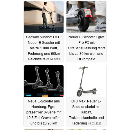
Segway Ninebot F3 D:
Neuer E-Scooter Egret
Neuer E-Scooter mit
Pro FX mit
bis zu 1.000 Watt,
Straßenzulassung fährt
Federung und 60km
bis zu 80 km weit und
Reichweite
ist kompakt
07.04.2025
zusammenfaltbar
23.03.2025
Neue E-Scooter aus
GT3 Max: Neuer E-
Hamburg: Egret
Scooter startet mit
präsentiert X-Serie mit
Rabatt,
12,5 Zoll Gravelreifen
Traktionskontrolle und
und bis zu 90 km
Federung
15.03.2025
Reichweite
22.03.2025