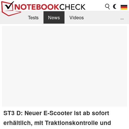
Tests
News
Videos
...
Benchmarks & Tech
Externe Tests
Kaufberatung
Deals
Suche
Jobs
Forum
ST3 D: Neuer E-Scooter ist ab sofort
erhältlich, mit Traktionskontrolle und