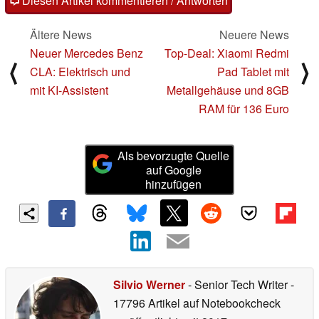
Diesen Artikel kommentieren / Antworten
Ältere News
Neuere News
Neuer Mercedes Benz
Top-Deal: Xiaomi Redmi
⟨
⟩
CLA: Elektrisch und
Pad Tablet mit
mit KI-Assistent
Metallgehäuse und 8GB
RAM für 136 Euro
Als bevorzugte Quelle
auf Google
hinzufügen
Silvio Werner
- Senior Tech Writer
-
17796 Artikel auf Notebookcheck