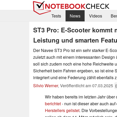
Tests
News
Videos
Be
ST3 Pro: E-Scooter kommt m
Leistung und smarten Featu
Der Navee ST3 Pro ist ein sehr starker E-Scoo
zuletzt auch mit einem interessanten Design 
soll sich zudem noch eine hohe Reichweite u
Sicherheit beim Fahren ergeben, so ist eine St
integriert und eine Federung zählt ebenfalls 
Silvio Werner
,
Veröffentlicht am
07.03.2025
E
Wir haben bereits im letzten Jahr übe
berichtet
- nun ist dieser aber auch auf
Herstellers gelistet
. Die Vorbestellun