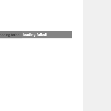
loading failed!
loading failed!