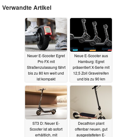
Verwandte Artikel
Neuer E-Scooter Egret
Neue E-Scooter aus
Pro FX mit
Hamburg: Egret
Straßenzulassung fährt
präsentiert X-Serie mit
bis zu 80 km weit und
12,5 Zoll Gravelreifen
ist kompakt
und bis zu 90 km
zusammenfaltbar
Reichweite
22.03.2025
23.03.2025
ST3 D: Neuer E-
Decathlon plant
Scooter ist ab sofort
offenbar neuen, gut
erhältlich, mit
ausgestatteten E-