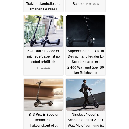
Traktionskontrolle und
Scooter
14.03.2025
smarten Features
15.03.2025
KQi 100F: E-Scooter
Superscooter GT3 D: In
mit Federgabel ist ab
Deutschland legaler E-
sofort erhältlich
Scooter startet mit
2.400 Watt und über 80
11.03.2025
km Reichweite
07.03.2025
ST3 Pro: E-Scooter
Ninebot: Neuer E-
kommt mit
Scooter fährt mit 2.000-
Traktionskontrolle,
Watt-Motor vor - und ist