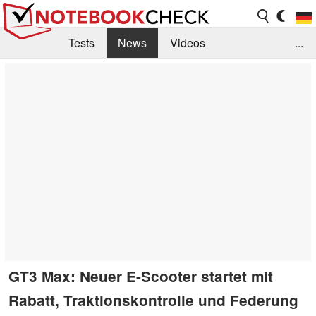
Tests
News
Videos
...
Benchmarks & Tech
Externe Tests
Kaufberatung
Deals
Suche
Jobs
Forum
GT3 Max: Neuer E-Scooter startet mit
Rabatt, Traktionskontrolle und Federung