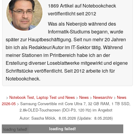
1869 Artikel auf Notebookcheck
veröffentlicht
seit 2012
Was als Nebenjob während des
Informatik-Studiums begann, wurde
später zur Hauptbeschäftigung. Seit nun mehr 20 Jahren
bin ich als Redakteur/Autor im IT-Sektor tätig. Während
meiner Stationen im Printbereich habe ich an der
Erstellung diverser Loseblattwerke mitgewirkt und eigene
Schriftstücke veröffentlicht. Seit 2012 arbeite ich für
Notebookcheck.
>
Notebook Test, Laptop Test und News
>
News
>
Newsarchiv
>
News
2026-05
> Samsung Convertible mit Core Ultra 7, 32 GB RAM, 1 TB SSD,
2.8k-OLED-Touchscreen (DCI-P3, 120 Hz) im Angebot
Autor: Sascha Mölck, 8.05.2026 (Update: 8.05.2026)
loading failed!
loading failed!