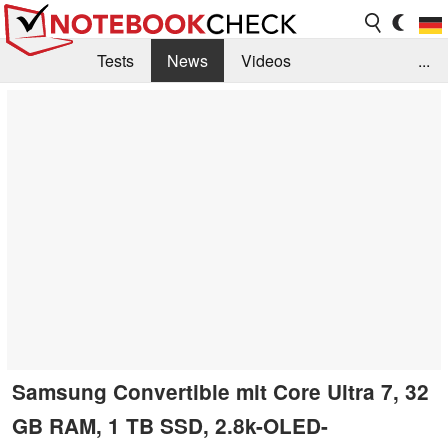
Tests
News
Videos
...
Benchmarks & Tech
Externe Tests
Kaufberatung
Deals
Suche
Jobs
Forum
Samsung Convertible mit Core Ultra 7, 32
GB RAM, 1 TB SSD, 2.8k-OLED-