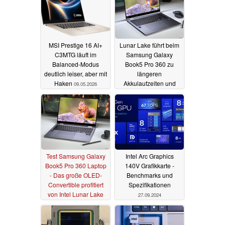
MSI Prestige 16 AI+
Lunar Lake führt beim
C3MTG läuft im
Samsung Galaxy
Balanced-Modus
Book5 Pro 360 zu
deutlich leiser, aber mit
längeren
Haken
Akkulaufzeiten und
09.05.2026
weniger Lüfterlärm
30.12.2024
Test Samsung Galaxy
Intel Arc Graphics
Book5 Pro 360 Laptop
140V Grafikkarte -
- Das große OLED-
Benchmarks und
Convertible profitiert
Spezifikationen
von Intel Lunar Lake
27.09.2024
27.12.2024