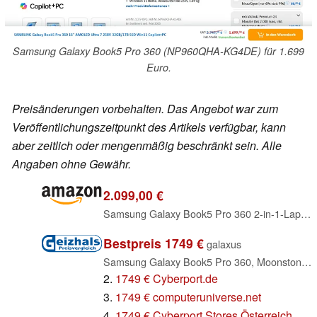
Samsung Galaxy Book5 Pro 360 (NP960QHA-KG4DE) für 1.699
Euro.
Preisänderungen vorbehalten. Das Angebot war zum
Veröffentlichungszeitpunkt des Artikels verfügbar, kann
aber zeitlich oder mengenmäßig beschränkt sein. Alle
Angaben ohne Gewähr.
2.099,00 €
Samsung Galaxy Book5 Pro 360 2-in-1-Laptop, 16-Zoll-Display, Convertible AI-Notebook, Intel Core Ultra 7, 32 GB RAM, 1 TB Speicher, Copilot+ PC, Moonstone Gray, 3 Jahre Herstellergarantie
Bestpreis 1749 €
galaxus
Samsung Galaxy Book5 Pro 360, Moonstone Gray, Core Ultra 7 258V, 32GB RAM, 1TB SSD, DE (NP960QHA-KG4DE)
2.
1749 € Cyberport.de
3.
1749 € computeruniverse.net
4.
1749 € Cyberport Stores Österreich