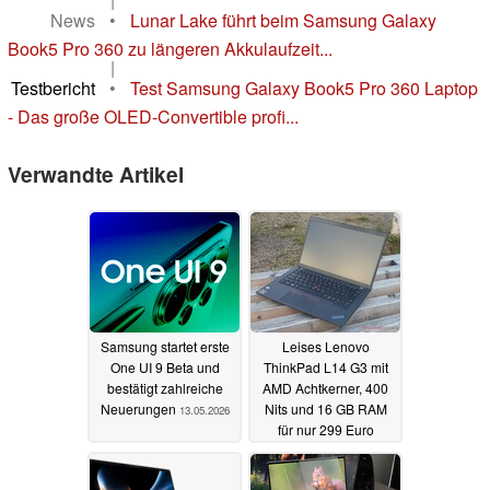
News
•
Lunar Lake führt beim Samsung Galaxy
Book5 Pro 360 zu längeren Akkulaufzeit...
|
Testbericht
•
Test Samsung Galaxy Book5 Pro 360 Laptop
- Das große OLED-Convertible profi...
Verwandte Artikel
Samsung startet erste
Leises Lenovo
One UI 9 Beta und
ThinkPad L14 G3 mit
bestätigt zahlreiche
AMD Achtkerner, 400
Neuerungen
Nits und 16 GB RAM
13.05.2026
für nur 299 Euro
refurbished
10.05.2026