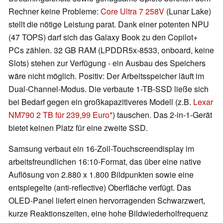
Rechner keine Probleme:
Core Ultra 7 258V
(Lunar Lake)
stellt die nötige Leistung parat. Dank einer potenten NPU
(47 TOPS) darf sich das Galaxy Book zu den Copilot+
PCs zählen. 32 GB RAM (LPDDR5x-8533, onboard, keine
Slots) stehen zur Verfügung - ein Ausbau des Speichers
wäre nicht möglich. Positiv: Der Arbeitsspeicher läuft im
Dual-Channel-Modus. Die verbaute 1-TB-SSD ließe sich
bei Bedarf gegen ein großkapazitiveres Modell (z.B.
Lexar
NM790 2 TB für 239,99 Euro
) tauschen. Das 2-in-1-Gerät
bietet keinen Platz für eine zweite SSD.
Samsung verbaut ein 16-Zoll-Touchscreendisplay im
arbeitsfreundlichen 16:10-Format, das über eine native
Auflösung von 2.880 x 1.800 Bildpunkten sowie eine
entspiegelte (anti-reflective) Oberfläche verfügt. Das
OLED-Panel liefert einen hervorragenden Schwarzwert,
kurze Reaktionszeiten, eine hohe Bildwiederholfrequenz