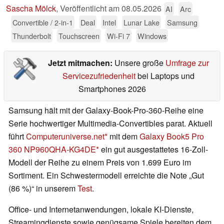
Sascha Mölck
,
Veröffentlicht am
08.05.2026
AI
Arc
Convertible / 2-in-1
Deal
Intel
Lunar Lake
Samsung
Thunderbolt
Touchscreen
Wi-Fi 7
Windows
Jetzt mitmachen:
Unsere große
Umfrage zur
Servicezufriedenheit
bei Laptops und
Smartphones 2026
Samsung hält mit der Galaxy-Book-Pro-360-Reihe eine
Serie hochwertiger Multimedia-Convertibles parat. Aktuell
führt
Computeruniverse.net
mit dem
Galaxy Book5 Pro
360 NP960QHA-KG4DE
ein gut ausgestattetes 16-Zoll-
Modell der Reihe zu einem Preis von 1.699 Euro im
Sortiment. Ein Schwestermodell erreichte die Note „Gut
(86 %)“ in unserem
Test
.
Office- und Internetanwendungen, lokale KI-Dienste,
Streamingdienste sowie genügsame Spiele bereiten dem