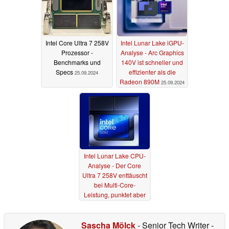
Intel Core Ultra 7 258V
Intel Lunar Lake iGPU-
Prozessor -
Analyse - Arc Graphics
Benchmarks und
140V ist schneller und
Specs
effizienter als die
25.09.2024
Radeon 890M
25.09.2024
Intel Lunar Lake CPU-
Analyse - Der Core
Ultra 7 258V enttäuscht
bei Multi-Core-
Leistung, punktet aber
bei der Alltags-
Effizienz
24.09.2024
Sascha Mölck
- Senior Tech Writer
-