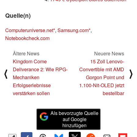
Quelle(n)
Computeruniverse.net
,
Samsung.com
,
Notebookcheck.com
Ältere News
Neuere News
Kingdom Come
15 Zoll Lenovo-
Deliverance 2: Wie RPG-
Convertible mit AMD
⟨
⟩
Mechaniken
Gorgon Point und
Erfolgserlebnisse
1.100-Nit-OLED jetzt
verstärken sollen
bestellbar
Als bevorzugte Quelle
auf Google
hinzufügen