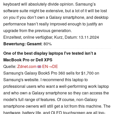
keyboard will absolutely divide opinion. Samsung’s
software suite might be extensive, but a lot of it will be lost
on you if you don’t own a Galaxy smartphone, and desktop
performance hasn’t really improved enough to justify an
upgrade from the previous generation.
Einzeltest, online verfügbar, Kurz, Datum: 13.11.2024
Bewertung:
Gesamt
: 80%
One of the best display laptops I've tested isn't a
MacBook Pro or Dell XPS
Quelle:
Zdnet.com
EN→DE
Samsung's Galaxy Book5 Pro 360 sells for $1,700 on
Samsung's website. I recommend this laptop to
professional users who want a well-performing work laptop
and who own a Galaxy smartphone so they can access the
model's full range of features. Of course, non-Galaxy
smartphone owners will still get a lot from this machine. The
hardware, battery life, and OLED touchscreen are all top-