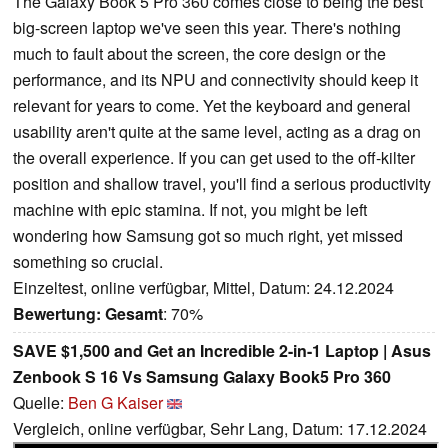
The Galaxy Book 5 Pro 360 comes close to being the best
big-screen laptop we've seen this year. There's nothing
much to fault about the screen, the core design or the
performance, and its NPU and connectivity should keep it
relevant for years to come. Yet the keyboard and general
usability aren't quite at the same level, acting as a drag on
the overall experience. If you can get used to the off-kilter
position and shallow travel, you'll find a serious productivity
machine with epic stamina. If not, you might be left
wondering how Samsung got so much right, yet missed
something so crucial.
Einzeltest, online verfügbar, Mittel, Datum: 24.12.2024
Bewertung:
Gesamt
: 70%
SAVE $1,500 and Get an Incredible 2-in-1 Laptop | Asus
Zenbook S 16 Vs Samsung Galaxy Book5 Pro 360
Quelle:
Ben G Kaiser
Vergleich, online verfügbar, Sehr Lang, Datum: 17.12.2024