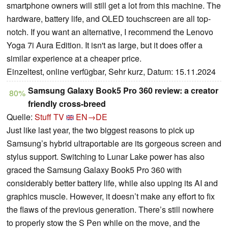
smartphone owners will still get a lot from this machine. The
hardware, battery life, and OLED touchscreen are all top-
notch. If you want an alternative, I recommend the Lenovo
Yoga 7i Aura Edition. It isn't as large, but it does offer a
similar experience at a cheaper price.
Einzeltest, online verfügbar, Sehr kurz, Datum: 15.11.2024
Samsung Galaxy Book5 Pro 360 review: a creator
80%
friendly cross-breed
Quelle:
Stuff TV
EN→DE
Just like last year, the two biggest reasons to pick up
Samsung’s hybrid ultraportable are its gorgeous screen and
stylus support. Switching to Lunar Lake power has also
graced the Samsung Galaxy Book5 Pro 360 with
considerably better battery life, while also upping its AI and
graphics muscle. However, it doesn’t make any effort to fix
the flaws of the previous generation. There’s still nowhere
to properly stow the S Pen while on the move, and the