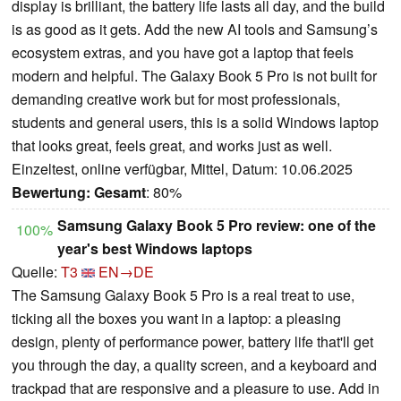
display is brilliant, the battery life lasts all day, and the build
is as good as it gets. Add the new AI tools and Samsung’s
ecosystem extras, and you have got a laptop that feels
modern and helpful. The Galaxy Book 5 Pro is not built for
demanding creative work but for most professionals,
students and general users, this is a solid Windows laptop
that looks great, feels great, and works just as well.
Einzeltest, online verfügbar, Mittel, Datum: 10.06.2025
Bewertung:
Gesamt
: 80%
Samsung Galaxy Book 5 Pro review: one of the
100%
year's best Windows laptops
Quelle:
T3
EN→DE
The Samsung Galaxy Book 5 Pro is a real treat to use,
ticking all the boxes you want in a laptop: a pleasing
design, plenty of performance power, battery life that'll get
you through the day, a quality screen, and a keyboard and
trackpad that are responsive and a pleasure to use. Add in