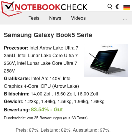
Tests
News
Videos
...
Benchmarks & Tech
Externe Tests
Samsung Galaxy Book5 Serie
Kaufberatung
Deals
Suche
Jobs
Prozessor:
Intel Arrow Lake Ultra 7
255U, Intel Lunar Lake Core Ultra 7
Forum
256V, Intel Lunar Lake Core Ultra 7
258V
Grafikkarte:
Intel Arc 140V, Intel
Graphics 4-Core iGPU (Arrow Lake)
Bildschirm:
14.00 Zoll, 15.60 Zoll, 16.00 Zoll
Gewicht:
1.23kg, 1.46kg, 1.55kg, 1.56kg, 1.69kg
83.54%
- Gut
Bewertung:
Durchschnitt von
35
Bewertungen (aus
63
Tests)
Preis: 87%, Leistung: 82%, Ausstattung: 97%,