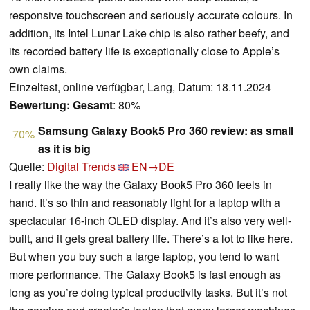
responsive touchscreen and seriously accurate colours. In
addition, its Intel Lunar Lake chip is also rather beefy, and
its recorded battery life is exceptionally close to Apple’s
own claims.
Einzeltest, online verfügbar, Lang, Datum: 18.11.2024
Bewertung:
Gesamt
: 80%
Samsung Galaxy Book5 Pro 360 review: as small
70%
as it is big
Quelle:
Digital Trends
EN→DE
I really like the way the Galaxy Book5 Pro 360 feels in
hand. It’s so thin and reasonably light for a laptop with a
spectacular 16-inch OLED display. And it’s also very well-
built, and it gets great battery life. There’s a lot to like here.
But when you buy such a large laptop, you tend to want
more performance. The Galaxy Book5 is fast enough as
long as you’re doing typical productivity tasks. But it’s not