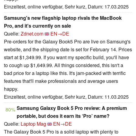
Einzeltest, online verfügbar, Sehr kurz, Datum: 17.03.2025
Samsung's new flagship laptop rivals the MacBook
Pro, and it's currently on sale
Quelle:
Zdnet.com
EN→DE
Pre-orders for the Galaxy Book5 Pro are live on Samsung's
website, and the shipping date is set for February 14. Prices
start at $1,349.99. If you want my specific build, you'll have
to cough up $1,649.99. All things considered, this isn't a
bad price for a laptop like this. It's jam-packed with terrific
features that'll make professionals and average users
happy.
Einzeltest, online verfügbar, Sehr kurz, Datum: 11.03.2025
Samsung Galaxy Book 5 Pro review: A premium
80%
portable, but does it earn its ‘Pro’ name?
Quelle:
Laptop Mag
EN→DE
The Galaxy Book 5 Pro is a solid laptop with plenty to