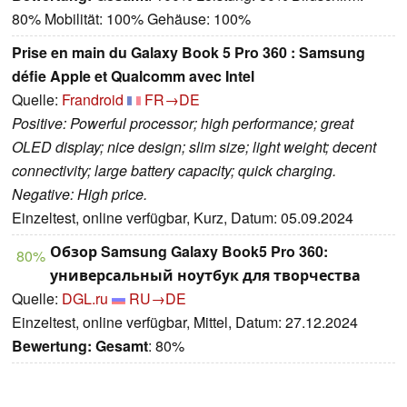
80% Mobilität: 100% Gehäuse: 100%
Prise en main du Galaxy Book 5 Pro 360 : Samsung
défie Apple et Qualcomm avec Intel
Quelle:
Frandroid
FR→DE
Positive: Powerful processor; high performance; great
OLED display; nice design; slim size; light weight; decent
connectivity; large battery capacity; quick charging.
Negative: High price.
Einzeltest, online verfügbar, Kurz, Datum: 05.09.2024
Обзор Samsung Galaxy Book5 Pro 360:
80%
универсальный ноутбук для творчества
Quelle:
DGL.ru
RU→DE
Einzeltest, online verfügbar, Mittel, Datum: 27.12.2024
Bewertung:
Gesamt
: 80%