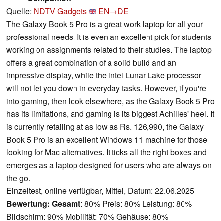
Quelle:
NDTV Gadgets
EN→DE
The Galaxy Book 5 Pro is a great work laptop for all your
professional needs. It is even an excellent pick for students
working on assignments related to their studies. The laptop
offers a great combination of a solid build and an
impressive display, while the Intel Lunar Lake processor
will not let you down in everyday tasks. However, if you're
into gaming, then look elsewhere, as the Galaxy Book 5 Pro
has its limitations, and gaming is its biggest Achilles' heel. It
is currently retailing at as low as Rs. 126,990, the Galaxy
Book 5 Pro is an excellent Windows 11 machine for those
looking for Mac alternatives. It ticks all the right boxes and
emerges as a laptop designed for users who are always on
the go.
Einzeltest, online verfügbar, Mittel, Datum: 22.06.2025
Bewertung:
Gesamt
: 80% Preis: 80% Leistung: 80%
Bildschirm: 90% Mobilität: 70% Gehäuse: 80%