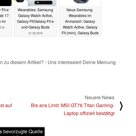
Fit e:
Wearables: Samsung
Neue Samsung-
ab 17.
Galaxy Watch Active,
Wearables im
o im
Galaxy Fit/Galaxy Fit e
Anmarsch: Galaxy
und Galaxy Buds
Watch Active, Galaxy
2019
Fit (mini), Galaxy Buds
21.02.2019
27.01.2019
n zu diesem Artikel? - Uns interessiert Deine Meinung
Neuere News
⟩
st auf
Bis ans Limit: MSI GT76 Titan Gaming-
Laptop offiziell bestätigt
s bevorzugte Quelle