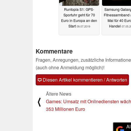
Runtopia S1: GPS-
Samsung Galaxy 
Sportuhr geht für 70
Fitnessarmband 
Euro in Europa an den
Mai für 40 Eur
Start
Handel
09.07.2019
07.05.
Kommentare
Fragen, Anregungen, zusätzliche Informatione
(auch ohne Anmeldung möglich)!
Diesen Artikel kommentieren / Antworten
Ältere News
⟨
Games: Umsatz mit Onlinediensten wäch
353 Millionen Euro
Al