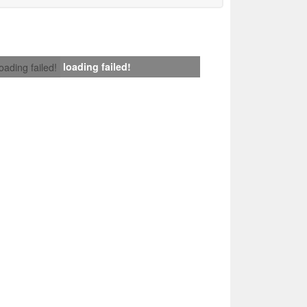
loading failed!
loading failed!