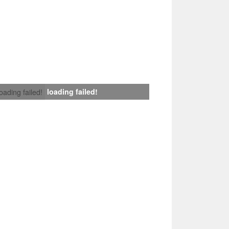
loading failed!
loading failed!