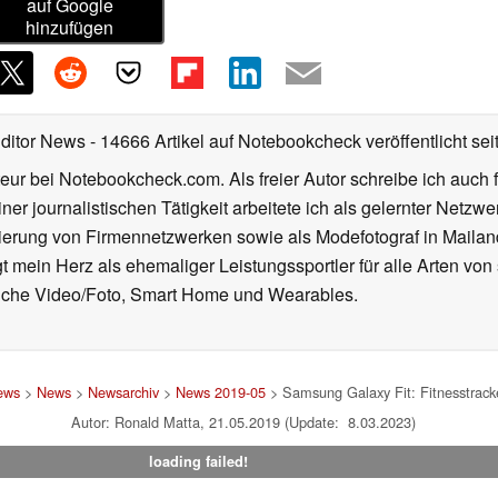
auf Google
hinzufügen
Editor News
- 14666 Artikel auf Notebookcheck veröffentlicht
sei
eur bei Notebookcheck.com. Als freier Autor schreibe ich auch 
ner journalistischen Tätigkeit arbeitete ich als gelernter Netzw
ierung von Firmennetzwerken sowie als Modefotograf in Mailan
 mein Herz als ehemaliger Leistungssportler für alle Arten von
reiche Video/Foto, Smart Home und Wearables.
ews
>
News
>
Newsarchiv
>
News 2019-05
> Samsung Galaxy Fit: Fitnesstracke
Autor: Ronald Matta, 21.05.2019 (Update: 8.03.2023)
loading failed!