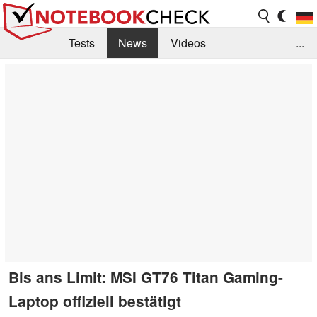
Tests
News
Videos
...
Benchmarks & Tech
Externe Tests
Kaufberatung
Deals
Suche
Jobs
Forum
Bis ans Limit: MSI GT76 Titan Gaming-
Laptop offiziell bestätigt