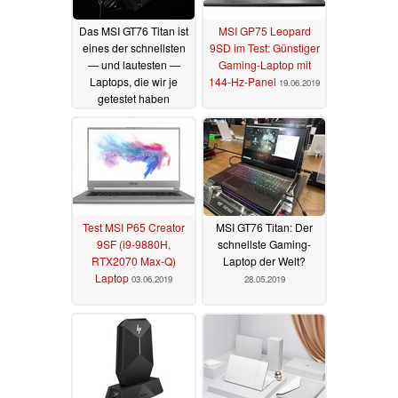
Das MSI GT76 Titan ist
MSI GP75 Leopard
eines der schnellsten
9SD im Test: Günstiger
— und lautesten —
Gaming-Laptop mit
Laptops, die wir je
144-Hz-Panel
19.06.2019
getestet haben
10.10.2020
Test MSI P65 Creator
MSI GT76 Titan: Der
9SF (i9-9880H,
schnellste Gaming-
RTX2070 Max-Q)
Laptop der Welt?
Laptop
03.06.2019
28.05.2019