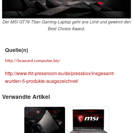
Der MSI GT76 Titan Gaming-Laptop geht ans Limit und gewinnt den
Best Choice Award.
Quelle(n)
http://bcaward.computex.biz/
http://www.rbt-pressroom.eu/de/pressbox/insgesamt-
wurden-5-produkte-ausgezeichnet/
Verwandte Artikel