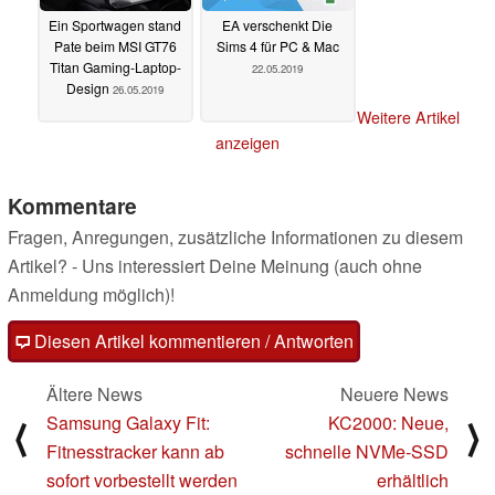
Ein Sportwagen stand
EA verschenkt Die
Pate beim MSI GT76
Sims 4 für PC & Mac
Titan Gaming-Laptop-
22.05.2019
Design
26.05.2019
Weitere Artikel
anzeigen
Kommentare
Fragen, Anregungen, zusätzliche Informationen zu diesem
Artikel? - Uns interessiert Deine Meinung (auch ohne
Anmeldung möglich)!
Diesen Artikel kommentieren / Antworten
Ältere News
Neuere News
Samsung Galaxy Fit:
KC2000: Neue,
⟨
⟩
Fitnesstracker kann ab
schnelle NVMe-SSD
sofort vorbestellt werden
erhältlich