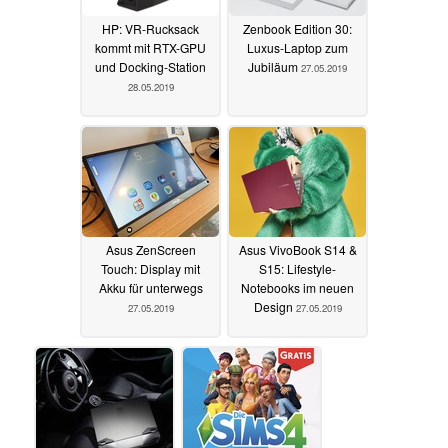
HP: VR-Rucksack
Zenbook Edition 30:
kommt mit RTX-GPU
Luxus-Laptop zum
und Docking-Station
Jubiläum
27.05.2019
28.05.2019
Asus ZenScreen
Asus VivoBook S14 &
Touch: Display mit
S15: Lifestyle-
Akku für unterwegs
Notebooks im neuen
Design
27.05.2019
27.05.2019