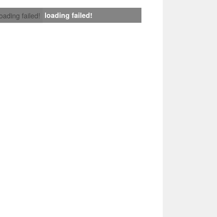
loading failed!
loading failed!