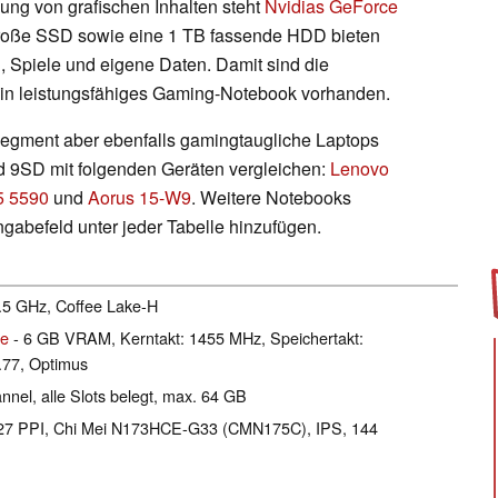
lung von grafischen Inhalten steht
Nvidias GeForce
große SSD sowie eine 1 TB fassende HDD bieten
 Spiele und eigene Daten. Damit sind die
ein leistungsfähiges Gaming-Notebook vorhanden.
segment aber ebenfalls gamingtaugliche Laptops
 9SD mit folgenden Geräten vergleichen:
Lenovo
5 5590
und
Aorus 15-W9
. Weitere Notebooks
gabefeld unter jeder Tabelle hinzufügen.
4.5 GHz, Coffee Lake-H
le
- 6 GB VRAM, Kerntakt: 1455 MHz, Speichertakt:
77, Optimus
el, alle Slots belegt, max. 64 GB
l 127 PPI, Chi Mei N173HCE-G33 (CMN175C), IPS, 144