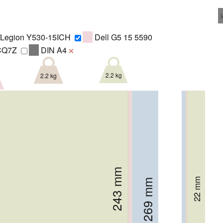
Legion Y530-15ICH
Dell G5 15 5590
CQ7Z
DIN A4
❌
2.2 kg
2.2 kg
243 mm
246 mm
260 mm
273.4 mm
24.4 mm
22 mm
269 mm
24 mm
23.7 mm
29 mm