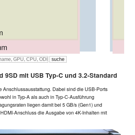
m
m
m
 mm
mm
d 9SD mit USB Typ-C und 3.2-Standard
e Anschlussausstattung. Dabei sind die USB-Ports
owohl in Typ-A als auch in Typ-C-Ausführung
agungsraten liegen damit bei 5 GB/s (Gen1) und
 HDMI-Anschluss die Ausgabe von 4K-Inhalten mit