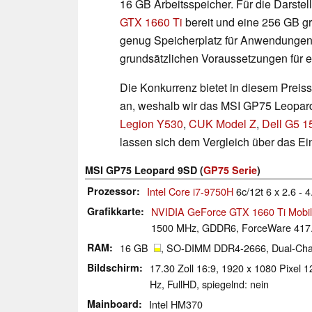
16 GB Arbeitsspeicher. Für die Darstel
GTX 1660 Ti
bereit und eine 256 GB 
genug Speicherplatz für Anwendungen,
grundsätzlichen Voraussetzungen für 
Die Konkurrenz bietet in diesem Preis
an, weshalb wir das MSI GP75 Leopard
Legion Y530
,
CUK Model Z
,
Dell G5 1
lassen sich dem Vergleich über das Ein
MSI GP75 Leopard 9SD (
GP75 Serie
)
Prozessor
Intel Core i7-9750H
6c/12t 6 x 2.6 - 
Grafikkarte
NVIDIA GeForce GTX 1660 Ti Mobi
1500 MHz, GDDR6, ForceWare 417.
RAM
16 GB
, SO-DIMM DDR4-2666, Dual-Chann
Bildschirm
17.30 Zoll 16:9, 1920 x 1080 Pixe
Hz, FullHD, spiegelnd: nein
Mainboard
Intel HM370