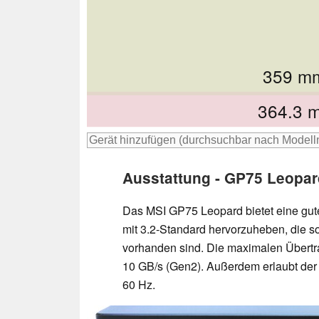
359 m
361 m
365 m
397
364.3 
Ausstattung - GP75 Leopar
Das MSI GP75 Leopard bietet eine gut
mit 3.2-Standard hervorzuheben, die s
vorhanden sind. Die maximalen Übertr
10 GB/s (Gen2). Außerdem erlaubt der
60 Hz.