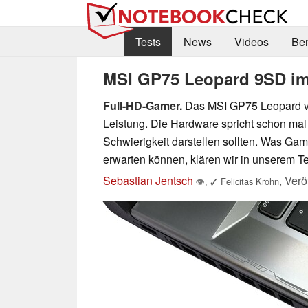
Tests
News
Videos
Be
MSI GP75 Leopard 9SD im 
Full-HD-Gamer.
Das MSI GP75 Leopard ve
Leistung. Die Hardware spricht schon mal 
Schwierigkeit darstellen sollten. Was Ga
erwarten können, klären wir in unserem Te
Sebastian Jentsch
,
Verö
👁
,
✓
Felicitas Krohn