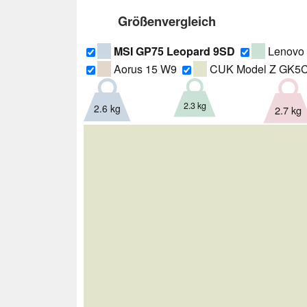
Größenvergleich
MSI GP75 Leopard 9SD
Lenovo 
Aorus 15 W9
CUK Model Z GK5
2.3 kg
2.6 kg
2.7 kg