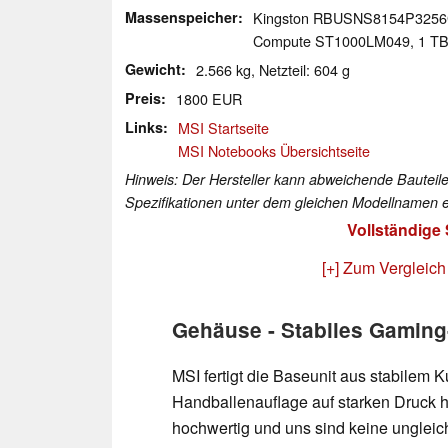
Massenspeicher
Kingston RBUSNS8154P325
Compute ST1000LM049, 1 TB
Gewicht
2.566 kg, Netzteil: 604 g
Preis
1800 EUR
Links
MSI Startseite
MSI Notebooks Übersichtseite
Hinweis: Der Hersteller kann abweichende Bauteile
Spezifikationen unter dem gleichen Modellnamen e
Vollständige
[+] Zum Vergleich
Gehäuse - Stabiles Gaming
MSI fertigt die Baseunit aus stabilem Ku
Handballenauflage auf starken Druck hi
hochwertig und uns sind keine unglei