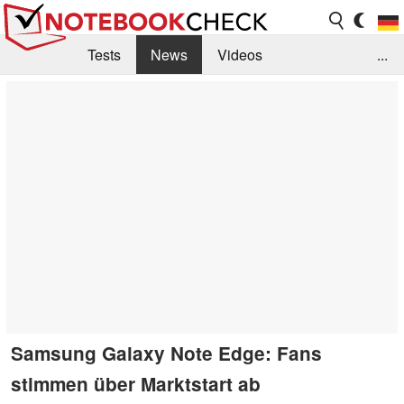
Tests
News
Videos
...
Benchmarks & Tech
Externe Tests
Kaufberatung
Deals
Suche
Jobs
Forum
Samsung Galaxy Note Edge: Fans
stimmen über Marktstart ab