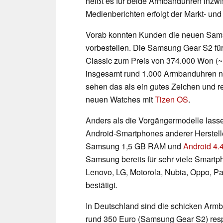
heißt es für beide Armbanduhren inzw
Medienberichten erfolgt der Markt- und
Vorab konnten Kunden die neuen Sams
vorbestellen. Die Samsung Gear S2 fü
Classic zum Preis von 374.000 Won (~
insgesamt rund 1.000 Armbanduhren na
sehen das als ein gutes Zeichen und re
neuen Watches mit
Tizen OS
.
Anders als die Vorgängermodelle lass
Android-Smartphones anderer Herstelle
Samsung 1,5 GB RAM und
Android 4.
Samsung bereits für sehr viele Smartp
Lenovo, LG, Motorola, Nubia, Oppo, P
bestätigt.
In Deutschland sind die schicken Arm
rund 350 Euro (Samsung Gear S2) res