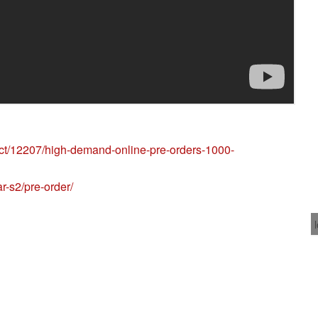
/ict/12207/high-demand-online-pre-orders-1000-
-s2/pre-order/