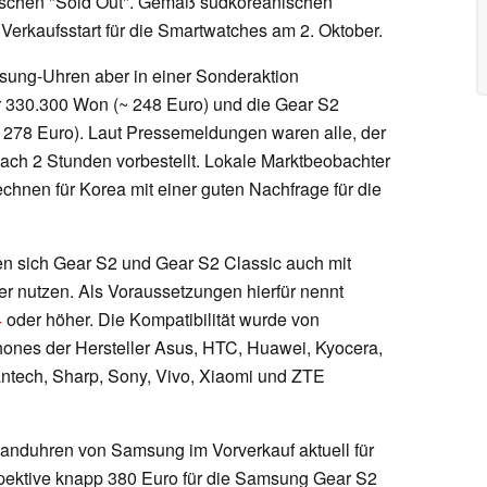
ischen "Sold Out". Gemäß südkoreanischen
 Verkaufsstart für die Smartwatches am 2. Oktober.
ung-Uhren aber in einer Sonderaktion
r 330.300 Won (~ 248 Euro) und die Gear S2
 278 Euro). Laut Pressemeldungen waren alle, der
ch 2 Stunden vorbestellt. Lokale Marktbeobachter
chnen für Korea mit einer guten Nachfrage für die
en sich Gear S2 und Gear S2 Classic auch mit
r nutzen. Als Voraussetzungen hierfür nennt
4
oder höher. Die Kompatibilität wurde von
hones der Hersteller Asus, HTC, Huawei, Kyocera,
antech, Sharp, Sony, Vivo, Xiaomi und ZTE
banduhren von Samsung im Vorverkauf aktuell für
pektive knapp 380 Euro für die Samsung Gear S2