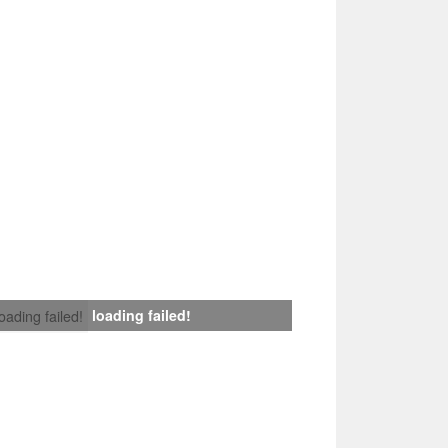
loading failed!
loading failed!