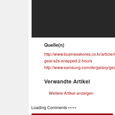
Quelle(n)
http://www.businesskorea.co.kr/article
gear-s2s-snapped-2-hours
http://www.samsung.com/de/galaxy/gear
Verwandte Artikel
Weitere Artikel anzeigen
Loading Comments