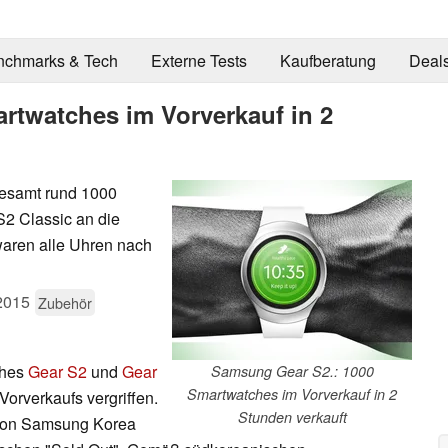
nchmarks & Tech
Externe Tests
Kaufberatung
Deal
twatches im Vorverkauf in 2
gesamt rund 1000
2 Classic an die
waren alle Uhren nach
2015
Zubehör
ches
Gear S2
und
Gear
Samsung Gear S2.: 1000
Smartwatches im Vorverkauf in 2
rverkaufs vergriffen.
Stunden verkauft
 von Samsung Korea