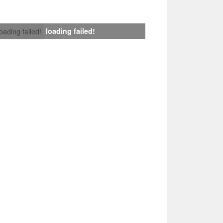
loading failed!
loading failed!