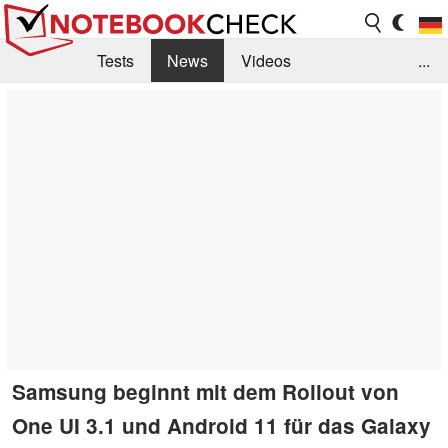
Tests
News
Videos
...
Benchmarks & Tech
Externe Tests
Kaufberatung
Deals
Suche
Jobs
Forum
Samsung beginnt mit dem Rollout von
One UI 3.1 und Android 11 für das Galaxy