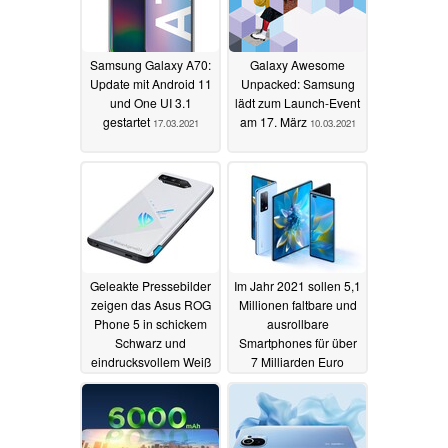
Samsung Galaxy A70:
Galaxy Awesome
Update mit Android 11
Unpacked: Samsung
und One UI 3.1
lädt zum Launch-Event
gestartet
am 17. März
17.03.2021
10.03.2021
Geleakte Pressebilder
Im Jahr 2021 sollen 5,1
zeigen das Asus ROG
Millionen faltbare und
Phone 5 in schickem
ausrollbare
Schwarz und
Smartphones für über
eindrucksvollem Weiß
7 Milliarden Euro
verkauft werden
09.03.2021
09.03.2021