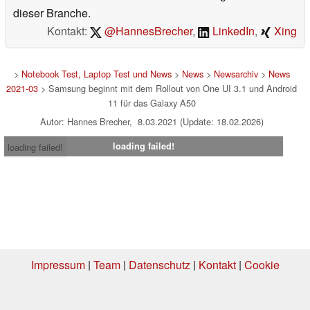
dieser Branche.
Kontakt:
@HannesBrecher
,
LinkedIn
,
Xing
>
Notebook Test, Laptop Test und News
>
News
>
Newsarchiv
>
News
2021-03
> Samsung beginnt mit dem Rollout von One UI 3.1 und Android
11 für das Galaxy A50
Autor: Hannes Brecher, 8.03.2021 (Update: 18.02.2026)
loading failed!
loading failed!
Impressum
|
Team
|
Datenschutz
|
Kontakt
|
Cookie
Einstellungen
| 06.08.2026 16:10
* Beim Kauf über einen Affiliate-Link kann Notebookcheck eine Vergütung