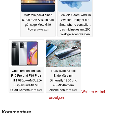
Motorola packt einen
Leaker: Xiaomi wird im
6.000 mAh Akku in das
zweiten Halbjahr ein
günstige Moto G10
Smartphone vorstellen,
Power
das mit insgesamt 200
09.03.2021
Watt geladen werden
kann
08.03.2021
Oppo präsentiert das
Leak: iQoo Z3 soll
F19 Pro und F19 Pro+
Ende März mit
mit 1.080p+-AMOLED-
Dimensity 1200 und
Display und 48 MP
48-MP-Kamera
Quad-Kamera
erscheinen
08.03.2021
08.03.2021
Weitere Artikel
anzeigen
Kommentare