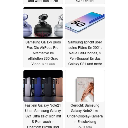
und wohl das letzte
5G
17.12.2020
Galaxy Note zeigen
04.01.2021
Samsung Galaxy Buds
Samsung spricht über
Pro: Die AirPods Pro-
seine Pläne für 2021:
Alternative im
Neue Falt-Phones, S
offiziellen 360 Grad
Pen-Support für das
Video
Galaxy S21 und mehr
17.12.2020
15.12.2020
Fast ein Galaxy Note21
Gerücht: Samsung
Ultra: Samsung Galaxy
Galaxy Note21 mit
S21 Ultra zeigt sich mit
Under-Display-Kamera
S-Pen, auch in
in Entwicklung
Phantom Brown und
04.12.2020