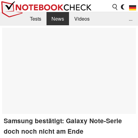
Tests
News
Videos
...
Benchmarks & Tech
Externe Tests
Kaufberatung
Deals
Suche
Jobs
Forum
Samsung bestätigt: Galaxy Note-Serie
doch noch nicht am Ende