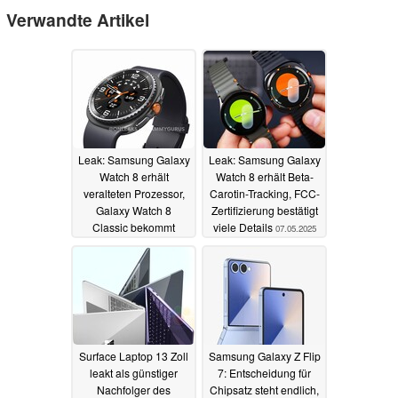
Verwandte Artikel
Leak: Samsung Galaxy
Leak: Samsung Galaxy
Watch 8 erhält
Watch 8 erhält Beta-
veralteten Prozessor,
Carotin-Tracking, FCC-
Galaxy Watch 8
Zertifizierung bestätigt
Classic bekommt
viele Details
07.05.2025
neues Quick-Button-
Feature
23.05.2025
Surface Laptop 13 Zoll
Samsung Galaxy Z Flip
leakt als günstiger
7: Entscheidung für
Nachfolger des
Chipsatz steht endlich,