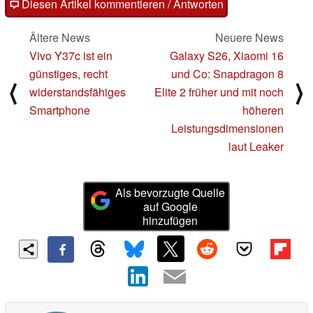
Diesen Artikel kommentieren / Antworten
Ältere News
Neuere News
Vivo Y37c ist ein
Galaxy S26, Xiaomi 16
günstiges, recht
und Co: Snapdragon 8
⟨
⟩
widerstandsfähiges
Elite 2 früher und mit noch
Smartphone
höheren
Leistungsdimensionen
laut Leaker
Als bevorzugte Quelle
auf Google
hinzufügen