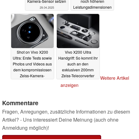
Kamera-Sensor setzen
noch höheren
Leistungsdimensionen
29.04.2025
laut Leaker
29.04.2025
Shot on Vivo X200
Vivo X200 Ultra
Ultra: Erste Tests sowie
Handgriff: So kommt ihr
Photos und Videos aus
auch an den
dem kompromisslosen
exklusiven 200mm
Zeiss-Kamera-
Zeiss-Teleconverter
Weitere Artikel
Flaggschiff
und das Photography-
27.04.2025
anzeigen
Kit
27.04.2025
Kommentare
Fragen, Anregungen, zusätzliche Informationen zu diesem
Artikel? - Uns interessiert Deine Meinung (auch ohne
Anmeldung möglich)!