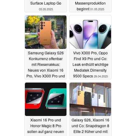
Surface Laptop Go
Massenproduktion
beginnt
03.05.2025
01.05.2025
Samsung Galaxy S26
Vivo X300 Pro, Oppo
Konkurrenz offenbar
Find X9 Pro und Co:
mit Riesenakkus:
Leak enthüllt wichtige
Neues von Xiaomi 16
Mediatek Dimensity
Pro, Vivo X300 Pro und
9500 Specs
29.04.2025
Oppo Find X9 Pro
30.04.2025
Xiaomi 16 Pro und
Galaxy S26, Xiaomi 16
Honor Magic 8 Pro
und Co: Snapdragon 8
sollen auf ganz neuen
Elite 2 früher und mit