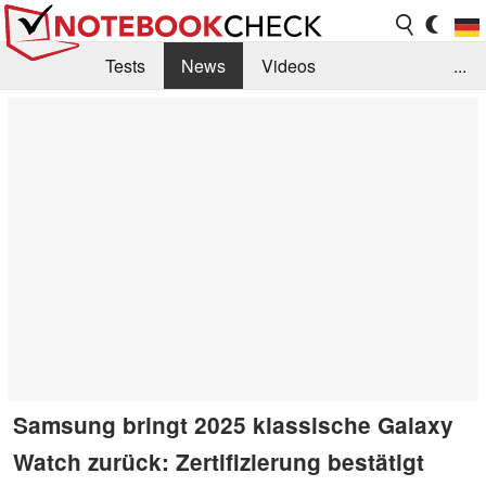
Tests
News
Videos
...
Benchmarks & Tech
Externe Tests
Kaufberatung
Deals
Suche
Jobs
Forum
Samsung bringt 2025 klassische Galaxy
Watch zurück: Zertifizierung bestätigt