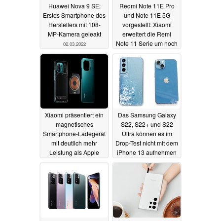
Huawei Nova 9 SE:
Redmi Note 11E Pro
Erstes Smartphone des
und Note 11E 5G
Herstellers mit 108-
vorgestellt: Xiaomi
MP-Kamera geleakt
erweitert die Remi
Note 11 Serie um noch
02.03.2022
zwei Modelle
01.03.2022
Xiaomi präsentiert ein
Das Samsung Galaxy
magnetisches
S22, S22+ und S22
Smartphone-Ladegerät
Ultra können es im
mit deutlich mehr
Drop-Test nicht mit dem
Leistung als Apple
iPhone 13 aufnehmen
MagSafe
01.03.2022
01.03.2022