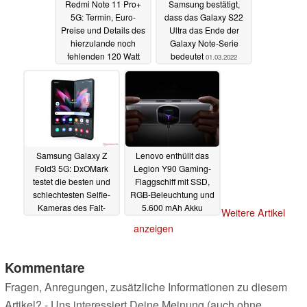
Redmi Note 11 Pro+
Samsung bestätigt,
5G: Termin, Euro-
dass das Galaxy S22
Preise und Details des
Ultra das Ende der
hierzulande noch
Galaxy Note-Serie
fehlenden 120 Watt
bedeutet
01.03.2022
Top-Modells geleakt
01.03.2022
Samsung Galaxy Z
Lenovo enthüllt das
Fold3 5G: DxOMark
Legion Y90 Gaming-
testet die besten und
Flaggschiff mit SSD,
schlechtesten Selfie-
RGB-Beleuchtung und
Kameras des Falt-
5.600 mAh Akku
Weitere Artikel
Flaggschiffs
28.02.2022
28.02.2022
anzeigen
Kommentare
Fragen, Anregungen, zusätzliche Informationen zu diesem
Artikel? - Uns interessiert Deine Meinung (auch ohne