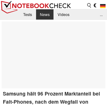
Tests
News
Videos
...
Benchmarks & Tech
Externe Tests
Kaufberatung
Deals
Suche
Jobs
Forum
Samsung hält 96 Prozent Marktanteil bei
Falt-Phones, nach dem Wegfall von