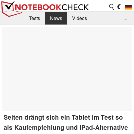
Tests
News
Videos
...
Benchmarks & Tech
Externe Tests
Kaufberatung
Deals
Suche
Jobs
Forum
Selten drängt sich ein Tablet im Test so
als Kaufempfehlung und iPad-Alternative