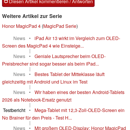
Diesen Artikel kommentieren / Antworten
Weitere Artikel zur Serie
Honor MagicPad 4
(
MagicPad Serie
)
News
•
iPad Air 13 wirkt im Vergleich zum OLED-
Screen des MagicPad 4 wie Einsteige...
|
News
•
Geniale Lautsprecher beim OLED-
Preisbrecher sind sogar besser als beim iPad...
|
News
•
Bestes Tablet der Mitteklasse läuft
gleichzeitig mit Android und Linux im Test
|
News
•
Wir haben eines der besten Android-Tablets
2026 als Notebook-Ersatz genutzt
|
Testbericht
•
Mega-Tablet mit 12,3-Zoll-OLED-Screen ein
No Brainer für den Preis - Test H...
|
News
•
Mit großem OLED-Display: Honor MagicPad