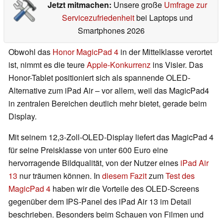
Jetzt mitmachen:
Unsere große
Umfrage zur
Servicezufriedenheit
bei Laptops und
Smartphones 2026
Obwohl das
Honor MagicPad 4
in der Mittelklasse verortet
ist, nimmt es die teure
Apple-Konkurrenz
ins Visier. Das
Honor-Tablet positioniert sich als spannende OLED-
Alternative zum iPad Air – vor allem, weil das MagicPad4
in zentralen Bereichen deutlich mehr bietet, gerade beim
Display.
Mit seinem 12,3‑Zoll‑OLED‑Display liefert das MagicPad 4
für seine Preisklasse von unter 600 Euro eine
hervorragende Bildqualität, von der Nutzer eines
iPad Air
13
nur träumen können. In
diesem Fazit
zum
Test des
MagicPad 4
haben wir die Vorteile des OLED-Screens
gegenüber dem IPS‑Panel des iPad Air 13 im Detail
beschrieben. Besonders beim Schauen von Filmen und