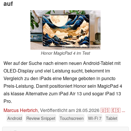
auf
ⓘ Notebookcheck (Marcus Herbrich)
Honor MagicPad 4 im Test
Wer auf der Suche nach einem neuen Android-Tablet mit
OLED-Display und viel Leistung sucht, bekommt im
Vergleich zu den iPads eine Menge geboten in puncto
Preis-Leistung. Damit positioniert Honor sein MagicPad 4
als klasse Alternative zum iPad Air 13 und sogar iPad 13
Pro.
Marcus Herbrich
,
Veröffentlicht am
28.05.2026
🇺🇸
🇪🇸
...
Android
Review Snippet
Touchscreen
Wi-Fi 7
Tablet