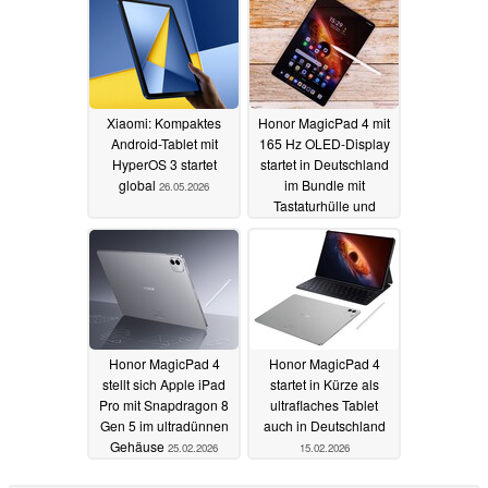
Xiaomi: Kompaktes
Honor MagicPad 4 mit
Android-Tablet mit
165 Hz OLED-Display
HyperOS 3 startet
startet in Deutschland
global
im Bundle mit
26.05.2026
Tastaturhülle und
Stylus
01.03.2026
Honor MagicPad 4
Honor MagicPad 4
stellt sich Apple iPad
startet in Kürze als
Pro mit Snapdragon 8
ultraflaches Tablet
Gen 5 im ultradünnen
auch in Deutschland
Gehäuse
25.02.2026
15.02.2026