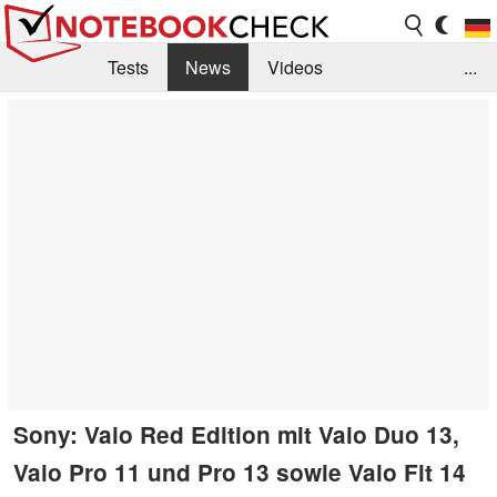
Tests
News
Videos
...
Benchmarks & Tech
Externe Tests
Kaufberatung
Deals
Suche
Jobs
Forum
Sony: Vaio Red Edition mit Vaio Duo 13,
Vaio Pro 11 und Pro 13 sowie Vaio Fit 14