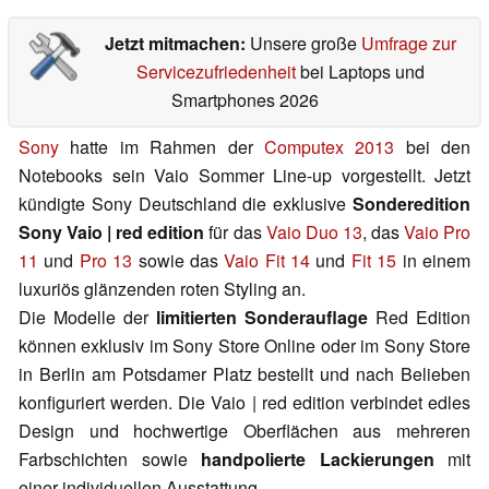
Jetzt mitmachen:
Unsere große
Umfrage zur
Servicezufriedenheit
bei Laptops und
Smartphones 2026
Sony
hatte im Rahmen der
Computex 2013
bei den
Notebooks sein Vaio Sommer Line-up vorgestellt. Jetzt
kündigte Sony Deutschland die exklusive
Sonderedition
Sony Vaio | red edition
für das
Vaio Duo 13
, das
Vaio Pro
11
und
Pro 13
sowie das
Vaio Fit 14
und
Fit 15
in einem
luxuriös glänzenden roten Styling an.
Die Modelle der
limitierten Sonderauflage
Red Edition
können exklusiv im Sony Store Online oder im Sony Store
in Berlin am Potsdamer Platz bestellt und nach Belieben
konfiguriert werden. Die Vaio | red edition verbindet edles
Design und hochwertige Oberflächen aus mehreren
Farbschichten sowie
handpolierte Lackierungen
mit
einer individuellen Ausstattung.