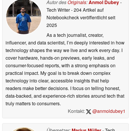
Autor des
Originals
:
Anmol Dubey
-
Tech Writer
- 204 Artikel auf
Notebookcheck veröffentlicht
seit
2025
As a tech journalist, creator,
influencer, and data scientist, I’m deeply interested in how
technology shapes the way we live and work every day. I
cover hardware, hands-on previews, early leaks, and
consumer-focused reports, with a strong emphasis on
practical impact. My goal is to break down complex
technology into clear, accessible insights that help
readers make better decisions. I focus on telling honest,
data-backed, and experience-rich stories around tech that
truly matters to consumers.
Kontakt:
@anmoldubey1
Übersetzer:
Marius Müller
- Tech