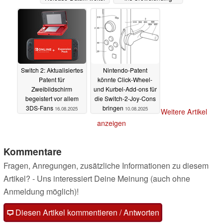
offen
24.08.2025
18.08.2025
Switch 2: Aktualisiertes
Nintendo-Patent
Patent für
könnte Click-Wheel-
Zweibildschirm
und Kurbel-Add-ons für
begeistert vor allem
die Switch-2-Joy-Cons
3DS-Fans
bringen
16.08.2025
10.08.2025
Weitere Artikel
anzeigen
Kommentare
Fragen, Anregungen, zusätzliche Informationen zu diesem
Artikel? - Uns interessiert Deine Meinung (auch ohne
Anmeldung möglich)!
Diesen Artikel kommentieren / Antworten