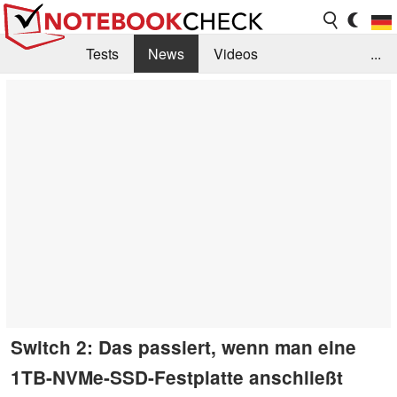
Tests
News
Videos
...
Benchmarks & Tech
Externe Tests
Kaufberatung
Deals
Suche
Jobs
Forum
Switch 2: Das passiert, wenn man eine
1TB-NVMe-SSD-Festplatte anschließt