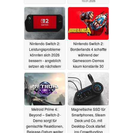
10.01.2026
Nintendo Switch 2:
Nintendo Switch 2:
Leistungsprobleme
Borderlands 4 schaffte
könnten sich 2026
während der
bessern - angeblich
Gamescom-Demos
setzen ab nächstem
kaum konstante 30
Jahr mehr Spiele auf
FPS
26.08.2025
DLSS
29.08.2025
Metroid Prime 4:
Magnetische SSD für
Beyond – Switch-2-
Smartphones, Steam
Demo sorgt für
Deck und Co. mit
gemischte Reaktionen,
Desktop-Dock startet
Release-Datum weiter
ins Crowdfunding