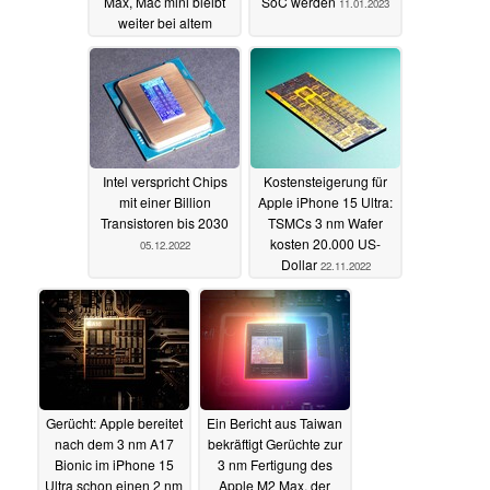
Max, Mac mini bleibt
SoC werden
11.01.2023
weiter bei altem
Design
17.01.2023
Intel verspricht Chips
Kostensteigerung für
mit einer Billion
Apple iPhone 15 Ultra:
Transistoren bis 2030
TSMCs 3 nm Wafer
kosten 20.000 US-
05.12.2022
Dollar
22.11.2022
Gerücht: Apple bereitet
Ein Bericht aus Taiwan
nach dem 3 nm A17
bekräftigt Gerüchte zur
Bionic im iPhone 15
3 nm Fertigung des
Ultra schon einen 2 nm
Apple M2 Max, der