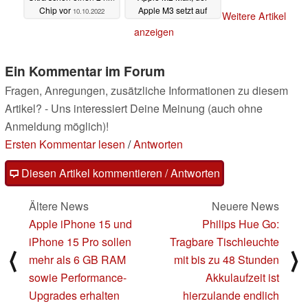
Chip vor
Apple M3 setzt auf
10.10.2022
Weitere Artikel
TSMC N3E
23.08.2022
anzeigen
Ein Kommentar im Forum
Fragen, Anregungen, zusätzliche Informationen zu diesem
Artikel? - Uns interessiert Deine Meinung (auch ohne
Anmeldung möglich)!
Ersten Kommentar lesen
/
Antworten
Diesen Artikel kommentieren / Antworten
Ältere News
Neuere News
Apple iPhone 15 und
Philips Hue Go:
iPhone 15 Pro sollen
Tragbare Tischleuchte
⟨
⟩
mehr als 6 GB RAM
mit bis zu 48 Stunden
sowie Performance-
Akkulaufzeit ist
Upgrades erhalten
hierzulande endlich