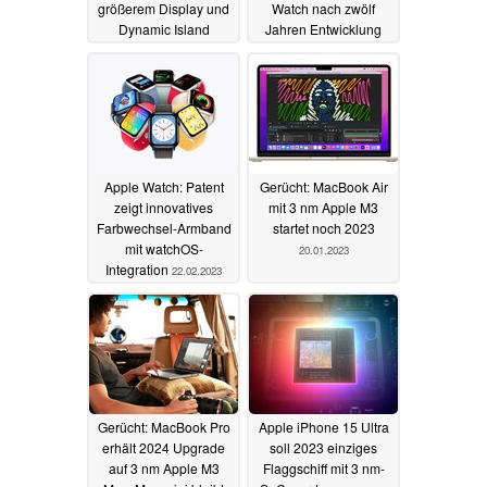
größerem Display und
Watch nach zwölf
Dynamic Island
Jahren Entwicklung
23.02.2023
22.02.2023
Apple Watch: Patent
Gerücht: MacBook Air
zeigt innovatives
mit 3 nm Apple M3
Farbwechsel-Armband
startet noch 2023
mit watchOS-
20.01.2023
Integration
22.02.2023
Gerücht: MacBook Pro
Apple iPhone 15 Ultra
erhält 2024 Upgrade
soll 2023 einziges
auf 3 nm Apple M3
Flaggschiff mit 3 nm-