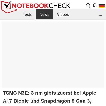
Tests
News
Videos
...
Benchmarks & Tech
Externe Tests
Kaufberatung
Deals
Suche
Jobs
Forum
TSMC N3E: 3 nm gibts zuerst bei Apple
A17 Bionic und Snapdragon 8 Gen 3,