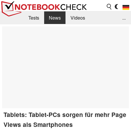
Tests
News
Videos
...
Benchmarks & Tech
Externe Tests
Kaufberatung
Deals
Suche
Jobs
Forum
Tablets: Tablet-PCs sorgen für mehr Page
Views als Smartphones