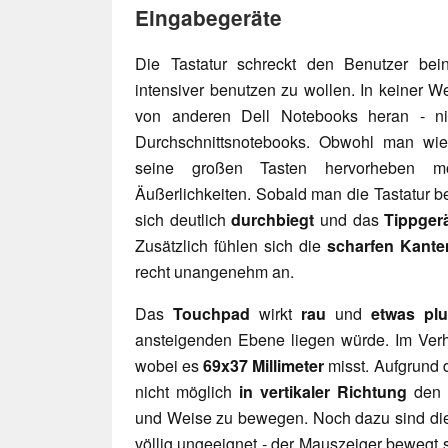
Eingabegeräte
Die Tastatur schreckt den Benutzer be
intensiver benutzen zu wollen. In keiner W
von anderen Dell Notebooks heran - ni
Durchschnittsnotebooks. Obwohl man wie
seine großen Tasten hervorheben mö
Äußerlichkeiten. Sobald man die Tastatur be
sich deutlich
durchbiegt
und das
Tippger
Zusätzlich fühlen sich die
scharfen Kante
recht unangenehm an.
Das
Touchpad
wirkt
rau
und
etwas pl
ansteigenden Ebene liegen würde. Im Verhäl
wobei es
69x37 Millimeter
misst. Aufgrund 
nicht möglich
in vertikaler Richtung
den 
und Weise zu bewegen. Noch dazu sind die
völlig ungeeignet - der Mauszeiger bewegt