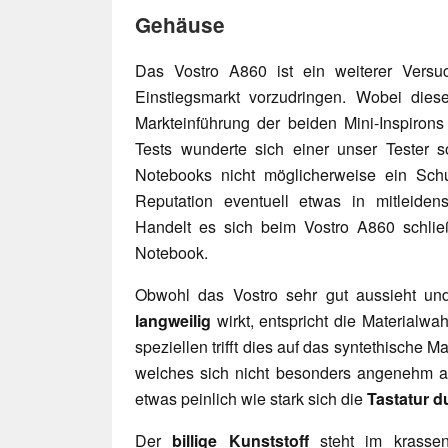
Gehäuse
Das Vostro A860 ist ein weiterer Versu
Einstiegsmarkt vorzudringen. Wobei diese
Markteinführung der beiden Mini-Inspirons
Tests wunderte sich einer unser Tester s
Notebooks nicht möglicherweise ein Sch
Reputation eventuell etwas in mitleide
Handelt es sich beim Vostro A860 schlie
Notebook.
Obwohl das Vostro sehr gut aussieht u
langweilig
wirkt, entspricht die Materialwa
speziellen trifft dies auf das syntethische 
welches sich nicht besonders angenehm an
etwas peinlich wie stark sich die
Tastatur d
Der
billige Kunststoff
steht im krasse