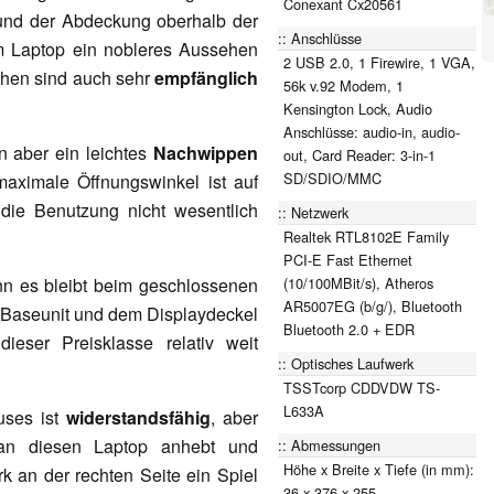
Conexant Cx20561
und der Abdeckung oberhalb der
Anschlüsse
m Laptop ein nobleres Aussehen
2 USB 2.0, 1 Firewire, 1 VGA,
chen sind auch sehr
empfänglich
56k v.92 Modem, 1
Kensington Lock, Audio
Anschlüsse: audio-in, audio-
n aber ein leichtes
Nachwippen
out, Card Reader: 3-in-1
SD/SDIO/MMC
maximale Öffnungswinkel ist auf
die Benutzung nicht wesentlich
Netzwerk
Realtek RTL8102E Family
PCI-E Fast Ethernet
(10/100MBit/s), Atheros
nn es bleibt beim geschlossenen
AR5007EG (b/g/), Bluetooth
r Baseunit und dem Displaydeckel
Bluetooth 2.0 + EDR
eser Preisklasse relativ weit
Optisches Laufwerk
TSSTcorp CDDVDW TS-
L633A
ses ist
widerstandsfähig
, aber
man diesen Laptop anhebt und
Abmessungen
Höhe x Breite x Tiefe (in mm):
rk an der rechten Seite ein Spiel
36 x 376 x 255