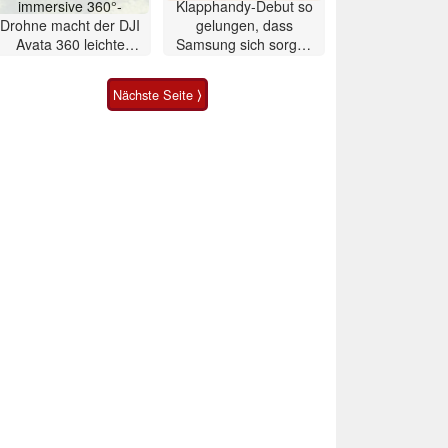
immersive 360°-
Klapphandy-Debut so
Drohne macht der DJI
gelungen, dass
Avata 360 leichte
Samsung sich sorgen
Konkurrenz
muss? – Razr Fold
Smartphone im Test
Nächste Seite ⟩