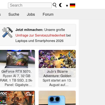
▼
s
Suche
Jobs
Forum
Unsere große
Jetzt mitmachen:
Umfrage zur Servicezufriedenheit
bei
Laptops und Smartphones 2026
GeForce RTX 5070,
JoJo's Bizarre
Ryzen AI 7, 32 GB
Adventure: Golden
RAM, 1 TB SSD, 2.5k-
Spirit startet am 13.
Panel: Gigabyte
August auf
Gaming-Notebook im
Mobilgeräten
Angebot