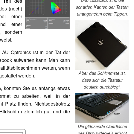
Und zusätzlich sind die
e Teil
des
scharfen Kanten der Tasten
des (noch)
unangenehm beim Tippen.
i einer
d einer
, sondern
weist.
U Optronics ist in der Tat der
otebook aufwarten kann. Man kann
ualitätsbildschirmen werten, wenn
Aber das Schlimmste ist,
gestattet werden.
dass sich die Tastatur
deutlich durchbiegt.
n, könnten Sie es anfangs etwas
ormat zu arbeiten, weil in der
 Platz finden. Nichtsdestrotrotz
ildschirm ziemlich gut und die
Die glänzende Oberfläche
des Displaydeckels erhöht