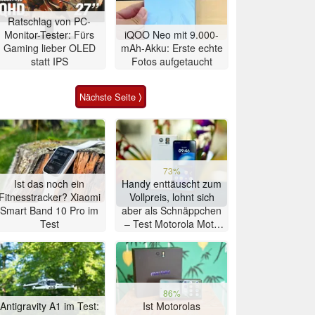
Ratschlag von PC-
Monitor-Tester: Fürs
iQOO Neo mit 9.000-
Gaming lieber OLED
mAh-Akku: Erste echte
statt IPS
Fotos aufgetaucht
Nächste Seite ⟩
73%
Ist das noch ein
Handy enttäuscht zum
Fitnesstracker? Xiaomi
Vollpreis, lohnt sich
Smart Band 10 Pro im
aber als Schnäppchen
Test
– Test Motorola Moto
G47 Smartphone
86%
Antigravity A1 im Test:
Ist Motorolas