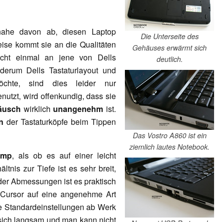
inahe davon ab, diesen Laptop
Die Unterseite des
eise kommt sie an die Qualitäten
Gehäuses erwärmt sich
cht einmal an jene von Dells
deutlich.
derum Dells Tastaturlayout und
chte, sind dies leider nur
nutzt, wird offenkundig, dass sie
äusch
wirklich
unangenehm
ist.
n
der Tastaturköpfe beim Tippen
Das Vostro A860 ist ein
ziemlich lautes Notebook.
ump
, als ob es auf einer leicht
tnis zur Tiefe ist es sehr breit,
der Abmessungen ist es praktisch
Cursor auf eine angenehme Art
 Standardeinstellungen ab Werk
 sich langsam und man kann nicht