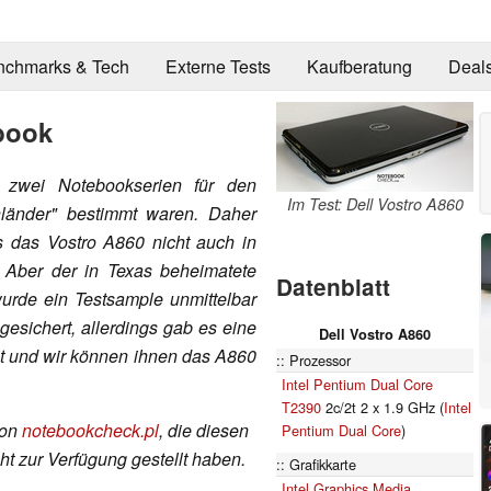
nchmarks & Tech
Externe Tests
Kaufberatung
Deal
book
l zwei Notebookserien für den
Im Test: Dell Vostro A860
enländer" bestimmt waren. Daher
 das Vostro A860 nicht auch in
 Aber der in Texas beheimatete
Datenblatt
urde ein Testsample unmittelbar
sichert, allerdings gab es eine
Dell Vostro A860
it und wir können ihnen das A860
Prozessor
Intel Pentium Dual Core
T2390
2c/2t 2 x 1.9 GHz (
Intel
von
notebookcheck.pl
, die diesen
Pentium Dual Core
)
ht zur Verfügung gestellt haben.
Grafikkarte
Intel Graphics Media