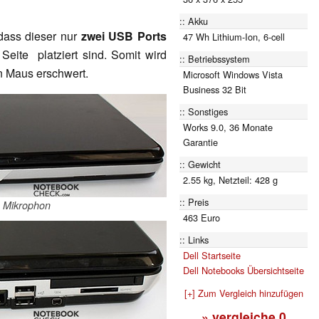
Akku
 dass dieser nur
zwei USB Ports
47 Wh Lithium-Ion, 6-cell
 Seite platziert sind. Somit wird
Betriebssystem
n Maus erschwert.
Microsoft Windows Vista
Business 32 Bit
Sonstiges
Works 9.0, 36 Monate
Garantie
Gewicht
2.55 kg, Netzteil: 428 g
Preis
, Mikrophon
463 Euro
Links
Dell Startseite
Dell Notebooks Übersichtseite
[+] Zum Vergleich hinzufügen
» vergleiche
0