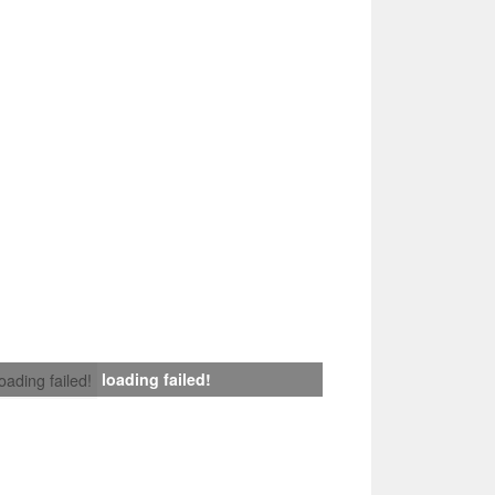
loading failed!
loading failed!