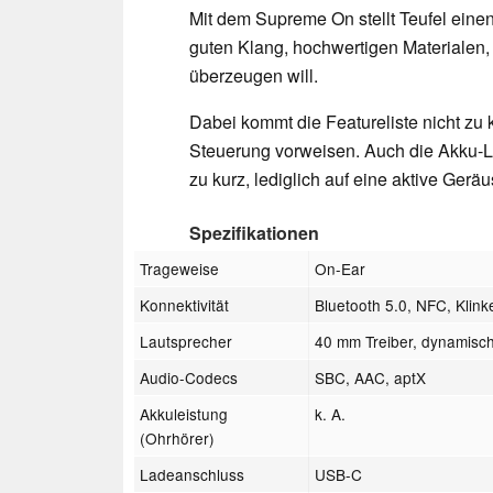
Mit dem Supreme On stellt Teufel eine
guten Klang, hochwertigen Materialen,
überzeugen will.
Dabei kommt die Featureliste nicht zu
Steuerung vorweisen. Auch die Akku-L
zu kurz, lediglich auf eine aktive Ger
Spezifikationen
Trageweise
On-Ear
Konnektivität
Bluetooth 5.0, NFC, Klin
Lautsprecher
40 mm Treiber, dynamisc
Audio-Codecs
SBC, AAC, aptX
Akkuleistung
k. A.
(Ohrhörer)
Ladeanschluss
USB-C