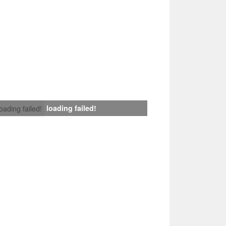
loading failed!
loading failed!