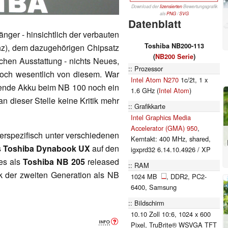
Download der
lizensierten
Bewertungsgrafik
als
PNG
/
SVG
Datenblatt
nger - hinsichtlich der verbauten
Toshiba NB200-113
hz), dem dazugehörigen Chipsatz
(
NB200 Serie
)
chen Ausstattung - nichts Neues,
Prozessor
doch wesentlich von diesem. War
Intel Atom N270
1c/2t, 1 x
hende Akku beim NB 100 noch ein
1.6 GHz (
Intel Atom
)
n dieser Stelle keine Kritik mehr
Grafikkarte
Intel Graphics Media
Accelerator (GMA) 950
,
erspezifisch unter verschiedenen
Kerntakt: 400 MHz, shared,
s
Toshiba Dynabook UX
auf den
igxprd32 6.14.10.4926 / XP
 es als
Toshiba NB 205
released
RAM
k der zweiten Generation als NB
1024 MB
, DDR2, PC2-
6400, Samsung
Bildschirm
10.10 Zoll 10:6, 1024 x 600
Pixel, TruBrite® WSVGA TFT