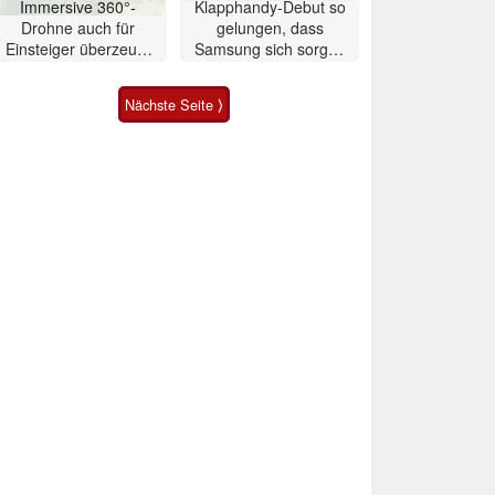
Immersive 360°-
Klapphandy-Debut so
Drohne auch für
gelungen, dass
Einsteiger überzeugt
Samsung sich sorgen
mit Einschränkungen
muss? – Razr Fold
Smartphone im Test
Nächste Seite ⟩