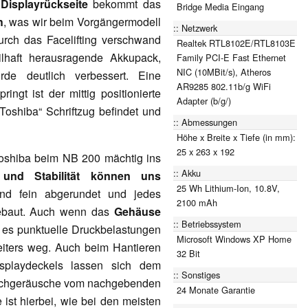
Displayrückseite
bekommt das
Bridge Media Eingang
h
, was wir beim Vorgängermodell
Netzwerk
rch das Facelifting verschwand
Realtek RTL8102E/RTL8103E
ilhaft herausragende Akkupack,
Family PCI-E Fast Ethernet
NIC (10MBit/s), Atheros
de deutlich verbessert. Eine
AR9285 802.11b/g WiFi
ingt ist der mittig positionierte
Adapter (b/g/)
Toshiba“ Schriftzug befindet und
Abmessungen
Höhe x Breite x Tiefe (in mm):
25 x 263 x 192
 Toshiba beim NB 200 mächtig ins
Akku
 und Stabilität können uns
25 Wh Lithium-Ion, 10.8V,
nd fein abgerundet und jedes
2100 mAh
gebaut. Auch wenn das
Gehäuse
Betriebssystem
t es punktuelle Druckbelastungen
Microsoft Windows XP Home
iters weg. Auch beim Hantieren
32 Bit
playdeckels lassen sich dem
Sonstiges
schgeräusche vom nachgebenden
24 Monate Garantie
 ist hierbei, wie bei den meisten