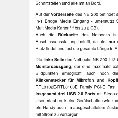
Schnittstellen sind alle mit an Bord.
Auf der
Vorderseite
des NB 200 befindet si
in-1 Bridge Media Eingang - unterstütz
MultiMedia Karten™ bis zu 2 GB).
Auch die
Rückseite
des Netbooks ist 
Anschlussausstattung betrifft, da hier
nur 
Platz findet und fast die gesamte Länge in 
Die
linke Seite
des Netbooks NB 200-113 
Monitoroausgang
, der eine maximale ex
Bildpunkten ermöglicht, auch noch d
Klinkenstecker für Mikrofon und Kopf
RTL8102E/RTL8103E Family PCI-E Fast 
insgesamt drei USB 2.0 Ports
mit Sleep-
User erlauben, kleine Gerätschaften wie zu
ein Handy auch im ausgeschaltetem Zusta
mit Strom zu versorgen.