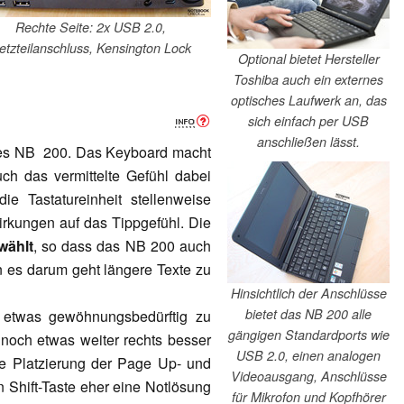
Rechte Seite: 2x USB 2.0,
etzteilanschluss, Kensington Lock
Optional bietet Hersteller
Toshiba auch ein externes
optisches Laufwerk an, das
sich einfach per USB
anschließen lässt.
es NB 200. Das Keyboard macht
h das vermittelte Gefühl dabei
e Tastatureinheit stellenweise
irkungen auf das Tippgefühl. Die
wählt
, so dass das NB 200 auch
 es darum geht längere Texte zu
Hinsichtlich der Anschlüsse
bietet das NB 200 alle
 etwas gewöhnungsbedürftig zu
gängigen Standardports wie
noch etwas weiter rechts besser
USB 2.0, einen analogen
ie Platzierung der Page Up- und
Videoausgang, Anschlüsse
 Shift-Taste eher eine Notlösung
für Mikrofon und Kopfhörer