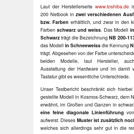
Laut der Herstellerseite
www.toshiba.de
i
200 Netbook in
zwei verschiedenen Aus
bzw. Farben
erhältlich, und zwar in den k
Farben
schwarz und weiss
. Das Modell
i
Schwarz
trägt die Bezeichnung
NB 200-11
das Modell
in Schneeweiss
die Kennung
N
trägt. Abgesehen von der Farbe unterscheid
beiden Modelle, laut Hersteller, au
Ausstattung der Hardware und im damit 
Tastatur gibt es wesentliche Unterschiede.
Unser Testbericht beschränkt sich hierbe
gestellte Modell in Kosmos-Schwarz, dem N
erwähnt, im Großen und Ganzen in schwar
eine feine diagonale Linienführung
von 
aufweist. Dieses
Muster ist zusätzlich no
welches sich allerdings sehr gut in die re