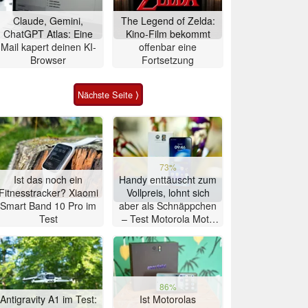
Claude, Gemini,
The Legend of Zelda:
ChatGPT Atlas: Eine
Kino-Film bekommt
Mail kapert deinen KI-
offenbar eine
Browser
Fortsetzung
Nächste Seite ⟩
73%
Ist das noch ein
Handy enttäuscht zum
Fitnesstracker? Xiaomi
Vollpreis, lohnt sich
Smart Band 10 Pro im
aber als Schnäppchen
Test
– Test Motorola Moto
G47 Smartphone
86%
Antigravity A1 im Test:
Ist Motorolas