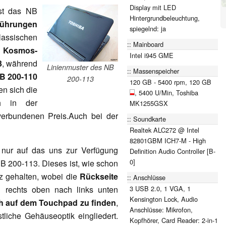
Display mit LED
st das NB
Hintergrundbeleuchtung,
führungen
spiegelnd: ja
lassischen
Mainboard
n Kosmos-
Intel i945 GME
3
, während
Linienmuster des NB
Massenspeicher
B 200-110
200-113
120 GB - 5400 rpm, 120 GB
en sich die
, 5400 U/Min, Toshiba
ch in der
MK1255GSX
verbundenen Preis.Auch bei der
Soundkarte
Realtek ALC272 @ Intel
82801GBM ICH7-M - High
i nur auf das uns zur Verfügung
Definition Audio Controller [B-
0]
B 200-113. Dieses ist, wie schon
z gehalten, wobei die
Rückseite
Anschlüsse
3 USB 2.0, 1 VGA, 1
rechts oben nach links unten
Kensington Lock, Audio
ch auf dem Touchpad zu finden
,
Anschlüsse: Mikrofon,
stliche Gehäuseoptik eingliedert.
Kopfhörer, Card Reader: 2-in-1