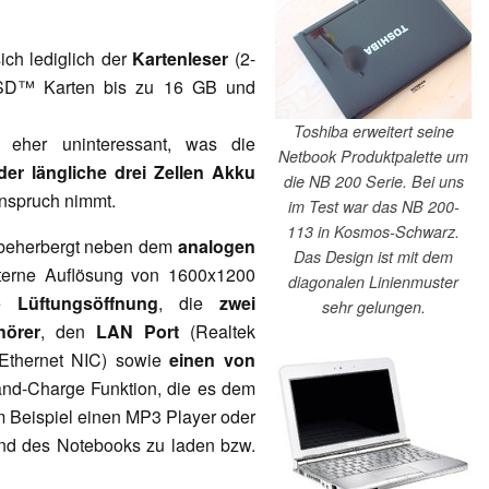
ch lediglich der
Kartenleser
(2-
t SD™ Karten bis zu 16 GB und
Toshiba erweitert seine
eher uninteressant, was die
Netbook Produktpalette um
der längliche drei Zellen Akku
die NB 200 Serie. Bei uns
Anspruch nimmt.
im Test war das NB 200-
113 in Kosmos-Schwarz.
beherbergt neben dem
analogen
Das Design ist mit dem
terne Auflösung von 1600x1200
diagonalen Linienmuster
ie
Lüftungsöffnung
, die
zwei
sehr gelungen.
hörer
, den
LAN Port
(Realtek
Ethernet NIC) sowie
einen von
and-Charge Funktion, die es dem
m Beispiel einen MP3 Player oder
nd des Notebooks zu laden bzw.