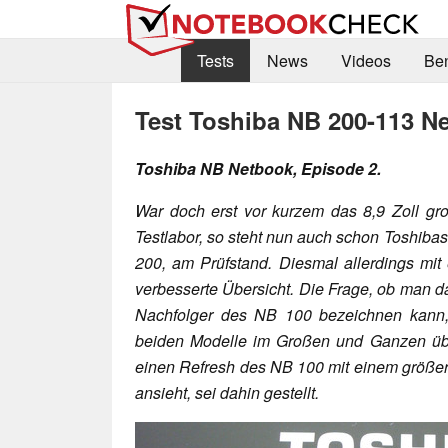
Tests
News
Videos
Be
Test Toshiba NB 200-113 N
Toshiba NB Netbook, Episode 2.
War doch erst vor kurzem das 8,9 Zoll g
Testlabor, so steht nun auch schon Toshiba
200, am Prüfstand. Diesmal allerdings mit 
verbesserte Übersicht. Die Frage, ob man 
Nachfolger des NB 100 bezeichnen kann,
beiden Modelle im Großen und Ganzen über
einen Refresh des NB 100 mit einem größer
ansieht, sei dahin gestellt.