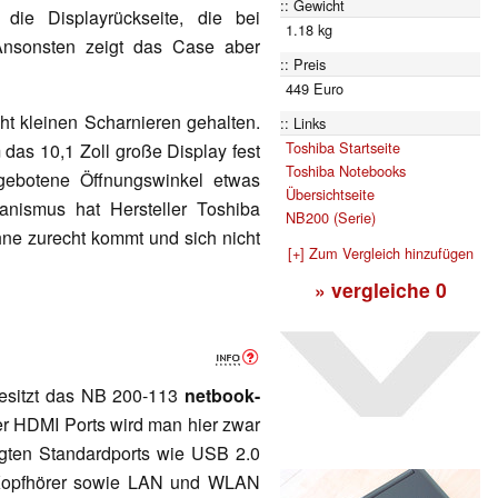
Gewicht
 die Displayrückseite, die bei
1.18 kg
Ansonsten zeigt das Case aber
Preis
449 Euro
t kleinen Scharnieren gehalten.
Links
Toshiba Startseite
 das 10,1 Zoll große Display fest
Toshiba Notebooks
r gebotene Öffnungswinkel etwas
Übersichtseite
anismus hat Hersteller Toshiba
NB200 (Serie)
hne zurecht kommt und sich nicht
[+] Zum Vergleich hinzufügen
» vergleiche
0
besitzt das NB 200-113
netbook-
r HDMI Ports wird man hier zwar
tigten Standardports wie USB 2.0
d Kopfhörer sowie LAN und WLAN