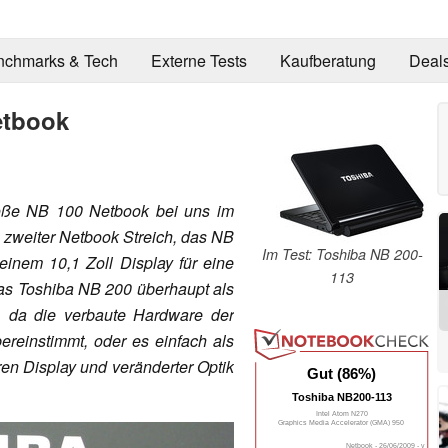
nchmarks & Tech
Externe Tests
Kaufberatung
Deal
etbook
roße NB 100 Netbook bei uns im
s zweiter Netbook Streich, das NB
Im Test: Toshiba NB 200-
einem 10,1 Zoll Display für eine
113
das Toshiba NB 200 überhaupt als
 da die verbaute Hardware der
einstimmt, oder es einfach als
en Display und veränderter Optik
Gut (86%)
Toshiba NB200-113
Intel Atom N270
Graphics Media Accelerator (GMA) 950
Netbook - 26/06/2009 - v