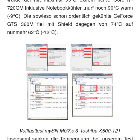
720QM inklusive Notebookkühler „nur“ noch 90°C warm
(-9°C). Die sowieso schon ordentlich gekühlte GeForce
GTS 360M fiel mit Shield dagegen von 74°C auf
nunmehr 62°C (-12°C).
Volllasttest mySN MG7.c & Toshiba X500-121
Insgesamt sanken die Temperaturen bei unserem Test