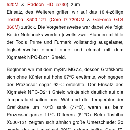
520M
&
Radeon HD 5730
) zum
Einsatz, des Weiteren griffen wir auf das 18.4-zöllige
Toshiba X500-121
(
Core i7-720QM
&
GeForce GTS
360M
) zurück. Die Vorgehensweise war dabei wie folgt:
Beide Notebooks wurden jeweils zwei Stunden mithilfe
der Tools Prime und Furmark vollständig ausgelastet,
logischerweise einmal ohne und einmal mit dem
Xigmatek NPC-D211 Shield.
Beginnen wir mit dem mySN MG7.c, dessen Grafikkarte
sich ohne Kühler auf hohe 87°C erwärmte, wohingegen
der Prozessor sogar 92°C erreichte. Der Einsatz des
Xigmatek NPC-D211 Shield wirkte sich deutlich auf die
Temperatursituation aus. Während die Temperatur der
Grafikkarte um 10°C sank (77°C), waren es beim
Prozessor ganze 11°C Differenz (81°C). Beim Toshiba
X500-121 zeigten sich ähnlich große Unterschiede: So
wurde der mit maximal 99°C extrem heiße Core i7-