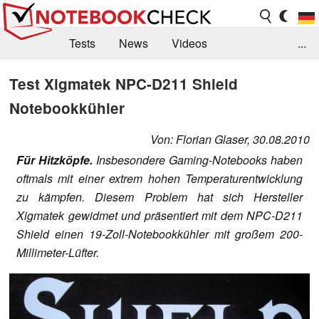
Tests
News
Videos
...
Benchmarks & Tech
Externe Tests
Test Xigmatek NPC-D211 Shield
Notebookkühler
Kaufberatung
Deals
Suche
Jobs
Forum
Von: Florian Glaser, 30.08.2010
Für Hitzköpfe.
Insbesondere Gaming-Notebooks haben
oftmals mit einer extrem hohen Temperaturentwicklung
zu kämpfen. Diesem Problem hat sich Hersteller
Xigmatek gewidmet und präsentiert mit dem NPC-D211
Shield einen 19-Zoll-Notebookkühler mit großem 200-
Millimeter-Lüfter.