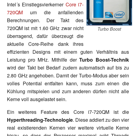
Intel´s Einstiegsvierkerner
Core i7-
720QM
um die anfallenden
Berechnungen. Der Takt des
720QM ist mit 1.60 GHz zwar nicht
Turbo Boost
überragend, dafür überzeugt die
aktuelle Core-Reihe dank ihres
effizienten Designs mit einem guten Verhältnis aus
Leistung pro MHz. Mithilfe der
Turbo Boost-Technik
wird der Takt bei Bedarf zudem automatisch auf bis zu
2.80 GHz angehoben. Damit der Turbo-Modus aber sein
volles Potential entfalten kann, muss zum einen die
Kühlung mitspielen und zum anderen dürfen nicht alle
Kerne voll ausgelastet sein.
Ein weiteres Feature des Core i7-720QM ist die
Hyperthreading-Technologie
. Diese addiert zu den vier
real existierenden Kernen vier weitere virtuelle Kerne
hinzu, so dass der Prozessor maximal acht Threads