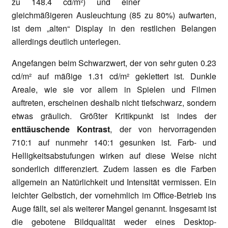
zu 148.4 cd/m²) und einer
gleichmäßigeren Ausleuchtung (85 zu 80%) aufwarten,
ist dem „alten“ Display in den restlichen Belangen
allerdings deutlich unterlegen.
Angefangen beim Schwarzwert, der von sehr guten 0.23
cd/m² auf mäßige 1.31 cd/m² geklettert ist. Dunkle
Areale, wie sie vor allem in Spielen und Filmen
auftreten, erscheinen deshalb nicht tiefschwarz, sondern
etwas gräulich. Größter Kritikpunkt ist indes der
enttäuschende Kontrast
, der von hervorragenden
710:1 auf nunmehr 140:1 gesunken ist. Farb- und
Helligkeitsabstufungen wirken auf diese Weise nicht
sonderlich differenziert. Zudem lassen es die Farben
allgemein an Natürlichkeit und Intensität vermissen. Ein
leichter Gelbstich, der vornehmlich im Office-Betrieb ins
Auge fällt, sei als weiterer Mangel genannt. Insgesamt ist
die gebotene Bildqualität weder eines Desktop-