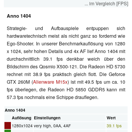
... im Vergleich [FPS]
Anno 1404
Strategie- und Aufbauspiele entpuppen sich
hardwaretechnisch meist als nicht ganz so fordernd wie
Ego-Shooter. In unserer Benchmarkauflösung von 1280
x 1024, sehr hohen Details und 4x AF lief Anno 1404 mit
durchschnittlich 39.1 fps denkbar weich über den
Bildschirm des Qosmio X500-121. Die Radeon HD 5730
rechnet mit 38.9 fps praktisch gleich flott. Die Geforce
GTX 260M (
Alienware M15x
) ist mit 49.5 fps um ca. 10
fps überlegen, die Radeon HD 5850 GDDR5 kann mit
57.3 fps nochmals eine Schippe drauflegen.
Anno 1404
Auflösung
Einstellungen
Wert
1280x1024
very high, 0AA, 4AF
39.1 fps