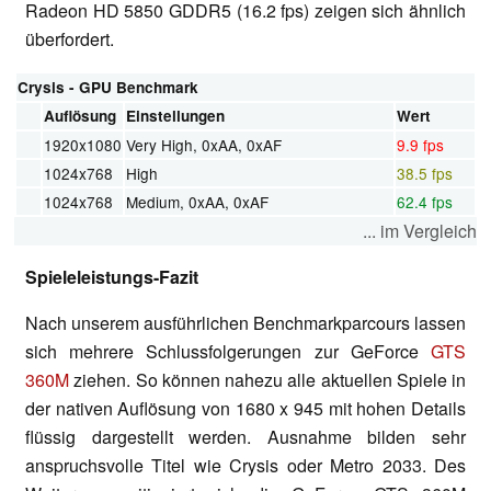
Radeon HD 5850 GDDR5 (16.2 fps) zeigen sich ähnlich
überfordert.
Crysis - GPU Benchmark
Auflösung
Einstellungen
Wert
1920x1080
Very High, 0xAA, 0xAF
9.9 fps
1024x768
High
38.5 fps
1024x768
Medium, 0xAA, 0xAF
62.4 fps
... im Vergleich
Spieleleistungs-Fazit
Nach unserem ausführlichen Benchmarkparcours lassen
sich mehrere Schlussfolgerungen zur GeForce
GTS
360M
ziehen. So können nahezu alle aktuellen Spiele in
der nativen Auflösung von 1680 x 945 mit hohen Details
flüssig dargestellt werden. Ausnahme bilden sehr
anspruchsvolle Titel wie Crysis oder Metro 2033. Des