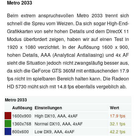
Metro 2033
Beim extrem anspruchsvollen Metro 2033 trennt sich
schnell die Spreu vom Weizen. Da sich sogar High-End-
Grafikkarten von sehr hohen Details und dem DirectX 11
Modus überfordert zeigen, haben wir auf einen Test in
1920 x 1080 verzichtet. In der Auflösung 1600 x 900,
hohen Details, AAA (Analytical Antialiasing) und 4x AF
sieht die Situation jedoch nicht zwangsläufig besser aus,
da sich die GeForce GTS 360M mit enttäuschenden 17.9
fps nicht im spielbaren Bereich halten kann. Die Radeon
HD 5730 müht sich mit 14.8 fps ebenfalls vergeblich ab.
Metro 2033
Auflösung
Einstellungen
Wert
1600x900
High DX10, AAA, 4xAF
17.9 fps
1360x768
Normal DX10, AAA, 4xAF
32.1 fps
800x600
Low DX9, AAA, 4xAF
42.2 fps