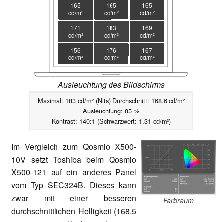
165
165
165
cd/m²
cd/m²
cd/m²
171
183
169
cd/m²
cd/m²
cd/m²
156
176
167
cd/m²
cd/m²
cd/m²
Ausleuchtung des Bildschirms
Maximal: 183 cd/m² (Nits) Durchschnitt: 168.6 cd/m²
Ausleuchtung: 85 %
Kontrast: 140:1 (Schwarzwert: 1.31 cd/m²)
Im Vergleich zum Qosmio X500-
10V setzt Toshiba beim Qosmio
X500-121 auf ein anderes Panel
vom Typ SEC324B. Dieses kann
zwar mit einer besseren
Farbraum
durchschnittlichen Helligkeit (168.5