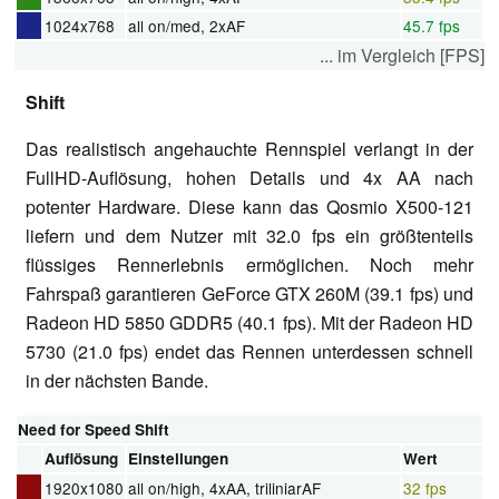
1024x768
all on/med, 2xAF
45.7 fps
... im Vergleich [FPS]
Shift
Das realistisch angehauchte Rennspiel verlangt in der
FullHD-Auflösung, hohen Details und 4x AA nach
potenter Hardware. Diese kann das Qosmio X500-121
liefern und dem Nutzer mit 32.0 fps ein größtenteils
flüssiges Rennerlebnis ermöglichen. Noch mehr
Fahrspaß garantieren GeForce GTX 260M (39.1 fps) und
Radeon HD 5850 GDDR5 (40.1 fps). Mit der Radeon HD
5730 (21.0 fps) endet das Rennen unterdessen schnell
in der nächsten Bande.
Need for Speed Shift
Auflösung
Einstellungen
Wert
1920x1080
all on/high, 4xAA, triliniarAF
32 fps