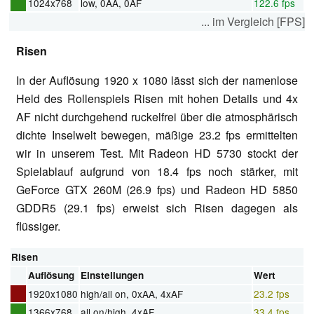
1024x768
low, 0AA, 0AF
122.6 fps
... im Vergleich [FPS]
Risen
In der Auflösung 1920 x 1080 lässt sich der namenlose
Held des Rollenspiels Risen mit hohen Details und 4x
AF nicht durchgehend ruckelfrei über die atmosphärisch
dichte Inselwelt bewegen, mäßige 23.2 fps ermittelten
wir in unserem Test. Mit Radeon HD 5730 stockt der
Spielablauf aufgrund von 18.4 fps noch stärker, mit
GeForce GTX 260M (26.9 fps) und Radeon HD 5850
GDDR5 (29.1 fps) erweist sich Risen dagegen als
flüssiger.
Risen
Auflösung
Einstellungen
Wert
1920x1080
high/all on, 0xAA, 4xAF
23.2 fps
1366x768
all on/high, 4xAF
33.4 fps