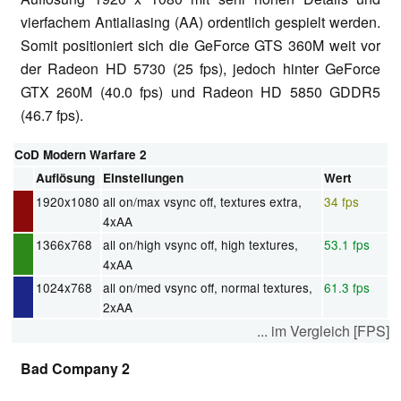
vierfachem Antialiasing (AA) ordentlich gespielt werden.
Somit positioniert sich die GeForce GTS 360M weit vor
der Radeon HD 5730 (25 fps), jedoch hinter GeForce
GTX 260M (40.0 fps) und Radeon HD 5850 GDDR5
(46.7 fps).
CoD Modern Warfare 2
Auflösung
Einstellungen
Wert
1920x1080
all on/max vsync off, textures extra,
34 fps
4xAA
1366x768
all on/high vsync off, high textures,
53.1 fps
4xAA
1024x768
all on/med vsync off, normal textures,
61.3 fps
2xAA
... im Vergleich [FPS]
Bad Company 2