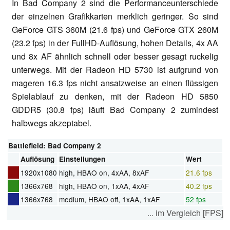
In Bad Company 2 sind die Performanceunterschiede
der einzelnen Grafikkarten merklich geringer. So sind
GeForce GTS 360M (21.6 fps) und GeForce GTX 260M
(23.2 fps) in der FullHD-Auflösung, hohen Details, 4x AA
und 8x AF ähnlich schnell oder besser gesagt ruckelig
unterwegs. Mit der Radeon HD 5730 ist aufgrund von
mageren 16.3 fps nicht ansatzweise an einen flüssigen
Spielablauf zu denken, mit der Radeon HD 5850
GDDR5 (30.8 fps) läuft Bad Company 2 zumindest
halbwegs akzeptabel.
Battlefield: Bad Company 2
Auflösung
Einstellungen
Wert
1920x1080
high, HBAO on, 4xAA, 8xAF
21.6 fps
1366x768
high, HBAO on, 1xAA, 4xAF
40.2 fps
1366x768
medium, HBAO off, 1xAA, 1xAF
52 fps
... im Vergleich [FPS]