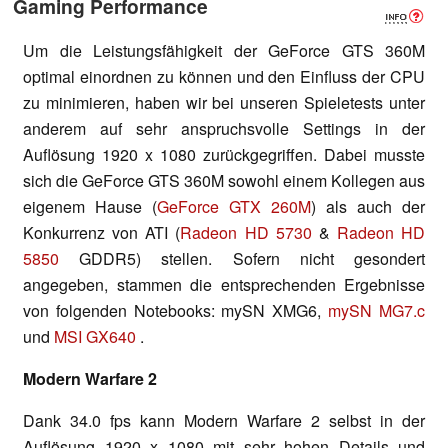
Gaming Performance
Um die Leistungsfähigkeit der GeForce GTS 360M
optimal einordnen zu können und den Einfluss der CPU
zu minimieren, haben wir bei unseren Spieletests unter
anderem auf sehr anspruchsvolle Settings in der
Auflösung 1920 x 1080 zurückgegriffen. Dabei musste
sich die GeForce GTS 360M sowohl einem Kollegen aus
eigenem Hause (
GeForce GTX 260M
) als auch der
Konkurrenz von ATI (
Radeon HD 5730
&
Radeon HD
5850
GDDR5) stellen. Sofern nicht gesondert
angegeben, stammen die entsprechenden Ergebnisse
von folgenden Notebooks: mySN XMG6,
mySN MG7.c
und
MSI GX640
.
Modern Warfare 2
Dank 34.0 fps kann Modern Warfare 2 selbst in der
Auflösung 1920 x 1080 mit sehr hohen Details und