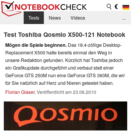
Tests
News
Videos
...
Benchmarks & Tech
Externe Tests
Test Toshiba Qosmio X500-121 Notebook
Kaufberatung
Deals
Suche
Jobs
Mögen die Spiele beginnen.
Das 18.4-zöllige Desktop-
Replacement X500 hatte bereits einmal den Weg in
Forum
unsere Redaktion gefunden. Kürzlich hat Toshiba jedoch
ein Grafikupdate durchgeführt und verbaut statt einer
GeForce GTS 250M nun eine GeForce GTS 360M, die wir
für Sie natürlich auf Herz und Nieren getestet haben.
Florian Glaser
,
Veröffentlicht am
23.06.2010