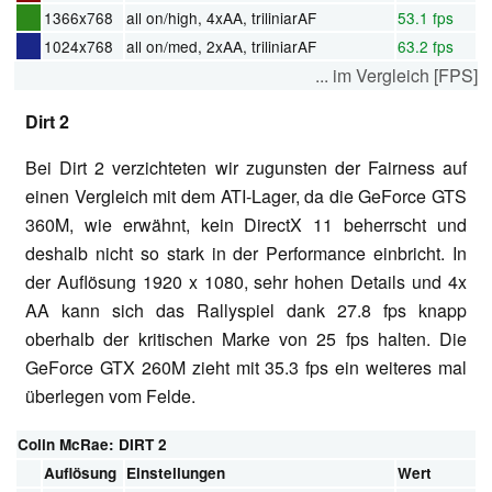
1366x768
all on/high, 4xAA, triliniarAF
53.1 fps
1024x768
all on/med, 2xAA, triliniarAF
63.2 fps
... im Vergleich [FPS]
Dirt 2
Bei Dirt 2 verzichteten wir zugunsten der Fairness auf
einen Vergleich mit dem ATI-Lager, da die GeForce GTS
360M, wie erwähnt, kein DirectX 11 beherrscht und
deshalb nicht so stark in der Performance einbricht. In
der Auflösung 1920 x 1080, sehr hohen Details und 4x
AA kann sich das Rallyspiel dank 27.8 fps knapp
oberhalb der kritischen Marke von 25 fps halten. Die
GeForce GTX 260M zieht mit 35.3 fps ein weiteres mal
überlegen vom Felde.
Colin McRae: DIRT 2
Auflösung
Einstellungen
Wert