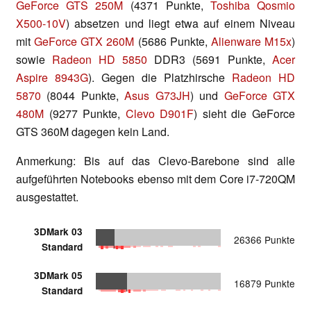
GeForce GTS 250M
(4371 Punkte,
Toshiba Qosmio
X500-10V
) absetzen und liegt etwa auf einem Niveau
mit
GeForce GTX 260M
(5686 Punkte,
Alienware M15x
)
sowie
Radeon HD 5850
DDR3 (5691 Punkte,
Acer
Aspire 8943G
). Gegen die Platzhirsche
Radeon HD
5870
(8044 Punkte,
Asus G73JH
) und
GeForce GTX
480M
(9277 Punkte,
Clevo D901F
) sieht die GeForce
GTS 360M dagegen kein Land.
Anmerkung: Bis auf das Clevo-Barebone sind alle
aufgeführten Notebooks ebenso mit dem Core i7-720QM
ausgestattet.
3DMark 03
26366 Punkte
Standard
3DMark 05
16879 Punkte
Standard