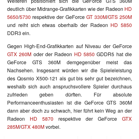
Weiteren positioniert sich die GeForce GTS 360M
deutlich über Midrange-Grafikkarten wie der Radeon
HD
5650
/
5730
respektive der GeForce
GT 330M
/
GTS 250M
und reiht sich etwas oberhalb der Radeon
HD 5850
DDR3 ein.
Gegen High-End-Grafikkarten auf Niveau der GeForce
GTX 260M
oder der Radeon
HD 5850
GDDR5 hat die
GeForce GTS 360M demgegenüber meist das
Nachsehen. Insgesamt würden wir die Spieleleistung
des Qosmio X500-121 als gut bis sehr gut bezeichnen,
weshalb sich auch anspruchsvollere Spieler durchaus
zufrieden geben dürften. Für absolute
Performanceenthusiasten ist die GeForce GTS 360M
dann aber doch zu schwach, hier führt kein Weg an der
Radeon
HD 5870
respektive der GeForce
GTX
285M
/
GTX 480M
vorbei.