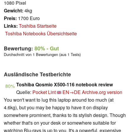
1080 Pixel
Gewicht:
4kg
Preis:
1700 Euro
Links:
Toshiba Startseite
Toshiba Notebooks Übersichtseite
Bewertung:
80%
- Gut
Durchschnitt von 1 Bewertungen (aus 1 Tests)
Ausländische Testberichte
Toshiba Qosmio X500-116 notebook review
80%
Quelle:
Pocket Lint
EN→DE
Archive.org version
You won't want to lug this laptop around too much (at
4.6kg), but you may be happy to have it on display
somewhere prominent, thanks to its stylish design. Though
whether that's on your desk or somewhere suitable for
watching Blu-rays is up to you. It's a powerful, expensive