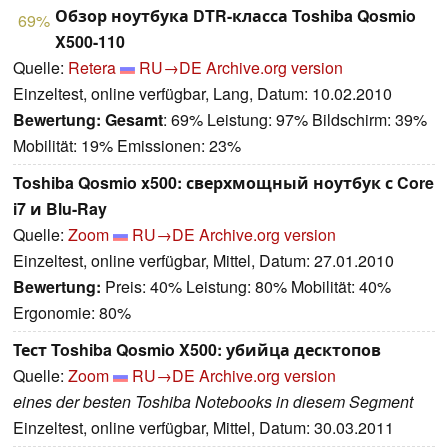
Обзор ноутбука DTR-класса Toshiba Qosmio
69%
X500-110
Quelle:
Retera
RU→DE
Archive.org version
Einzeltest, online verfügbar, Lang, Datum: 10.02.2010
Bewertung:
Gesamt
: 69% Leistung: 97% Bildschirm: 39%
Mobilität: 19% Emissionen: 23%
Toshiba Qosmio x500: сверхмощный ноутбук с Core
i7 и Blu-Ray
Quelle:
Zoom
RU→DE
Archive.org version
Einzeltest, online verfügbar, Mittel, Datum: 27.01.2010
Bewertung:
Preis: 40% Leistung: 80% Mobilität: 40%
Ergonomie: 80%
Тест Toshiba Qosmio X500: убийца десктопов
Quelle:
Zoom
RU→DE
Archive.org version
eines der besten Toshiba Notebooks in diesem Segment
Einzeltest, online verfügbar, Mittel, Datum: 30.03.2011