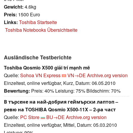
Gewicht:
4.6kg
Preis:
1500 Euro
Links:
Toshiba Startseite
Toshiba Notebooks Übersichtseite
Ausländische Testberichte
Toshiba Qosmio X500 giải trí mạnh mẽ
Quelle:
Sohoa VN Express
VN→DE
Archive.org version
Einzeltest, online verfügbar, Kurz, Datum: 06.05.2010
Bewertung:
Preis: 40% Leistung: 75% Bildschirm: 70%
В търсене на най-добрия геймърски лаптоп –
ревю на TOSHIBA Qosmio X500-11X – 2-ра част
Quelle:
PC Store
BU→DE
Archive.org version
Einzeltest, online verfügbar, Mittel, Datum: 05.03.2010
Leistung: 90%