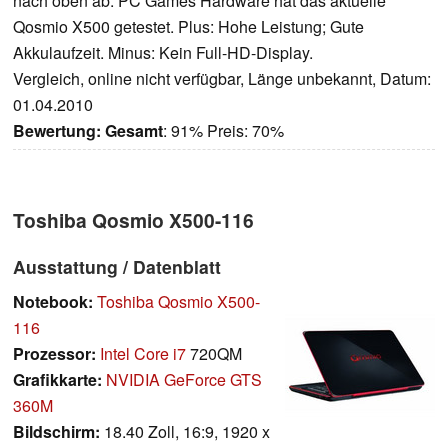
nach oben ab. PC Games Hardware hat das aktuelle
Qosmio X500 getestet.
Plus: Hohe Leistung; Gute
Akkulaufzeit. Minus: Kein Full-HD-Display.
Vergleich, online nicht verfügbar, Länge unbekannt, Datum:
01.04.2010
Bewertung:
Gesamt
: 91% Preis: 70%
Toshiba Qosmio X500-116
Ausstattung / Datenblatt
Notebook:
Toshiba Qosmio X500-
116
Prozessor:
Intel Core i7
720QM
Grafikkarte:
NVIDIA GeForce GTS
360M
Bildschirm:
18.40 Zoll, 16:9, 1920 x