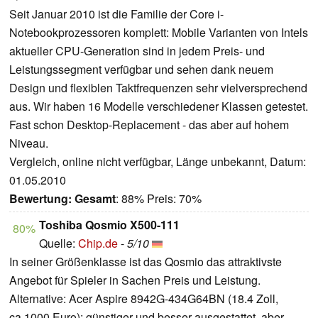
Seit Januar 2010 ist die Familie der Core i-
Notebookprozessoren komplett: Mobile Varianten von Intels
aktueller CPU-Generation sind in jedem Preis- und
Leistungssegment verfügbar und sehen dank neuem
Design und flexiblen Taktfrequenzen sehr vielversprechend
aus. Wir haben 16 Modelle verschiedener Klassen getestet.
Fast schon Desktop-Replacement - das aber auf hohem
Niveau.
Vergleich, online nicht verfügbar, Länge unbekannt, Datum:
01.05.2010
Bewertung:
Gesamt
: 88% Preis: 70%
Toshiba Qosmio X500-111
80%
Quelle:
Chip.de
-
5/10
In seiner Größenklasse ist das Qosmio das attraktivste
Angebot für Spieler in Sachen Preis und Leistung.
Alternative: Acer Aspire 8942G-434G64BN (18.4 Zoll,
ca.1000 Euro); günstiger und besser ausgestattet, aber