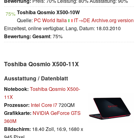
Bewertung:
Preis: 70% Leistung: 80% Ausstattung: 90%
Toshiba Qosmio X500-10W
75%
Quelle:
PC World Italia
IT→DE
Archive.org version
Einzeltest, online verfügbar, Lang, Datum: 18.03.2010
Bewertung:
Gesamt
: 75%
Toshiba Qosmio X500-11X
Ausstattung / Datenblatt
Notebook:
Toshiba Qosmio X500-
11X
Prozessor:
Intel Core i7
720QM
Grafikkarte:
NVIDIA GeForce GTS
360M
Bildschirm:
18.40 Zoll, 16:9, 1680 x
945 Pixel