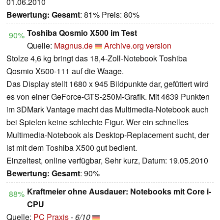
01.06.2010
Bewertung:
Gesamt
: 81% Preis: 80%
Toshiba Qosmio X500 im Test
90%
Quelle:
Magnus.de
Archive.org version
Stolze 4,6 kg bringt das 18,4-Zoll-Notebook Toshiba
Qosmio X500-111 auf die Waage.
Das Display stellt 1680 x 945 Bildpunkte dar, gefüttert wird
es von einer GeForce-GTS-250M-Grafik. Mit 4639 Punkten
im 3DMark Vantage macht das Multimedia-Notebook auch
bei Spielen keine schlechte Figur. Wer ein schnelles
Multimedia-Notebook als Desktop-Replacement sucht, der
ist mit dem Toshiba X500 gut bedient.
Einzeltest, online verfügbar, Sehr kurz, Datum: 19.05.2010
Bewertung:
Gesamt
: 90%
Kraftmeier ohne Ausdauer: Notebooks mit Core i-
88%
CPU
Quelle:
PC Praxis
-
6/10