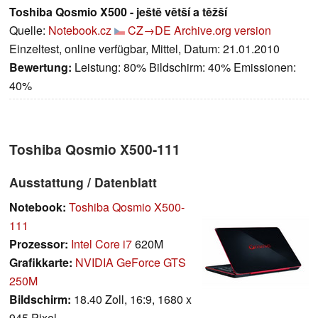
Toshiba Qosmio X500 - ještě větší a těžší
Quelle:
Notebook.cz
CZ→DE
Archive.org version
Einzeltest, online verfügbar, Mittel, Datum: 21.01.2010
Bewertung:
Leistung: 80% Bildschirm: 40% Emissionen:
40%
Toshiba Qosmio X500-111
Ausstattung / Datenblatt
Notebook:
Toshiba Qosmio X500-
111
Prozessor:
Intel Core i7
620M
Grafikkarte:
NVIDIA GeForce GTS
250M
Bildschirm:
18.40 Zoll, 16:9, 1680 x
945 Pixel