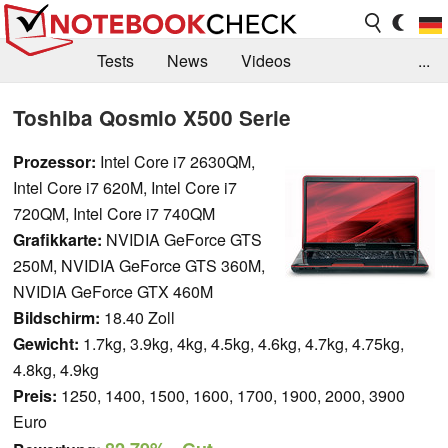
Tests
News
Videos
...
Benchmarks & Tech
Externe Tests
Toshiba Qosmio X500 Serie
Kaufberatung
Deals
Suche
Jobs
Prozessor:
Intel Core i7 2630QM,
Intel Core i7 620M, Intel Core i7
Forum
720QM, Intel Core i7 740QM
Grafikkarte:
NVIDIA GeForce GTS
250M, NVIDIA GeForce GTS 360M,
NVIDIA GeForce GTX 460M
Bildschirm:
18.40 Zoll
Gewicht:
1.7kg, 3.9kg, 4kg, 4.5kg, 4.6kg, 4.7kg, 4.75kg,
4.8kg, 4.9kg
Preis:
1250, 1400, 1500, 1600, 1700, 1900, 2000, 3900
Euro