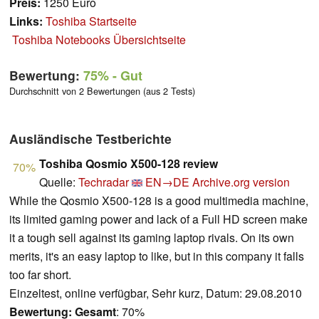
Preis:
1250 Euro
Links:
Toshiba Startseite
Toshiba Notebooks Übersichtseite
Bewertung:
75%
- Gut
Durchschnitt von 2 Bewertungen (aus 2 Tests)
Ausländische Testberichte
Toshiba Qosmio X500-128 review
70%
Quelle:
Techradar
EN→DE
Archive.org version
While the Qosmio X500-128 is a good multimedia machine,
its limited gaming power and lack of a Full HD screen make
it a tough sell against its gaming laptop rivals. On its own
merits, it's an easy laptop to like, but in this company it falls
too far short.
Einzeltest, online verfügbar, Sehr kurz, Datum: 29.08.2010
Bewertung:
Gesamt
: 70%