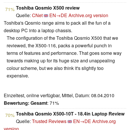
Toshiba Qosmio X500 review
71%
Quelle:
CNet
EN→DE
Archive.org version
Toshiba's Qosmio range aims to pack all the fun of a
desktop PC into a laptop chassis.
The configuration of the Toshiba Qosmio X500 that we
reviewed, the X500-116, packs a powerful punch in
terms of features and performance. That goes some way
towards making up for its huge size and unappealing
colour scheme, but we also think it's slightly too
expensive.
Einzeltest, online verfügbar, Mittel, Datum: 08.04.2010
Bewertung:
Gesamt
: 71%
Toshiba Qosmio X500-10T - 18.4in Laptop Review
70%
Quelle:
Trusted Reviews
EN→DE
Archive.org
version