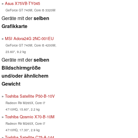
Asus X75VB-TY045
GeForce GT 740M, Core i5 3320M
Geräte mit der
selben
Grafikkarte
MSI Adora24G 2NC-001EU
GeForce GT 740M, Core i5 4200M,
23.60", 9.2 kg
Geräte mit der
selben
Bildschirmgröße
und/oder ähnlichem
Gewicht
Toshiba Satellite P50-B-10V
Radeon R9 M265X, Core i7
4710HQ, 15.60", 2.2 kg
Toshiba Qosmio X70-B-10M
Radeon R9 M265X, Core i7
4710HQ, 17.30", 2.9 kg
Toshiba Satellite C75-A-144