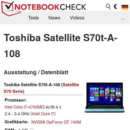
Tests
News
Videos
...
Benchmarks & Tech
Externe Tests
Toshiba Satellite S70t-A-
Kaufberatung
Deals
Suche
Jobs
108
Forum
Ausstattung / Datenblatt
Toshiba Satellite S70t-A-108 (
Satellite
S70 Serie
)
Prozessor
Intel Core i7-4700MQ
4c/8t 4 x
2.4 - 3.4 GHz (
Intel Core i7
)
Grafikkarte
NVIDIA GeForce GT 740M