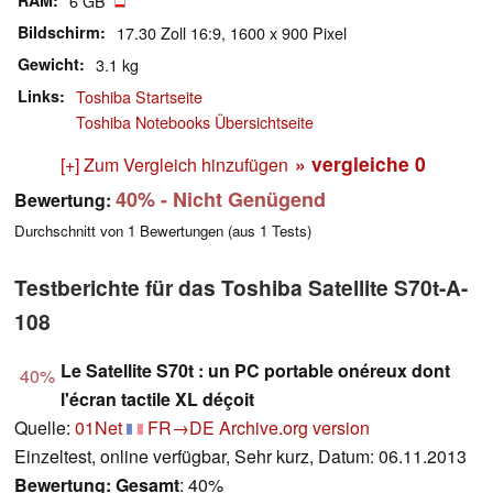
RAM
6 GB
Bildschirm
17.30 Zoll 16:9, 1600 x 900 Pixel
Gewicht
3.1 kg
Links
Toshiba Startseite
Toshiba Notebooks Übersichtseite
» vergleiche
0
[+] Zum Vergleich hinzufügen
40%
- Nicht Genügend
Bewertung:
Durchschnitt von
1
Bewertungen (aus
1
Tests)
Testberichte für das Toshiba Satellite S70t-A-
108
Le Satellite S70t : un PC portable onéreux dont
40%
l'écran tactile XL déçoit
Quelle:
01Net
FR→DE
Archive.org version
Einzeltest, online verfügbar, Sehr kurz, Datum: 06.11.2013
Bewertung:
Gesamt
: 40%