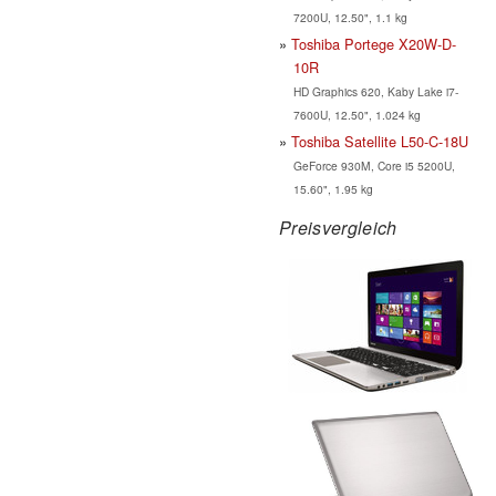
7200U, 12.50", 1.1 kg
Toshiba Portege X20W-D-
10R
HD Graphics 620, Kaby Lake i7-
7600U, 12.50", 1.024 kg
Toshiba Satellite L50-C-18U
GeForce 930M, Core i5 5200U,
15.60", 1.95 kg
Preisvergleich