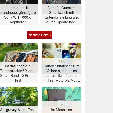
Leak enthüllt
Amazfit: Günstige
brandneue, günstigere
Smartwatch mit
Sony WH-1000X-
Kartendarstellung wird
Kopfhörer
durch Update noch
besser
Nächste Seite ⟩
73%
Ist das noch ein
Handy enttäuscht zum
Fitnesstracker? Xiaomi
Vollpreis, lohnt sich
Smart Band 10 Pro im
aber als Schnäppchen
Test
– Test Motorola Moto
G47 Smartphone
86%
Antigravity A1 im Test:
Ist Motorolas