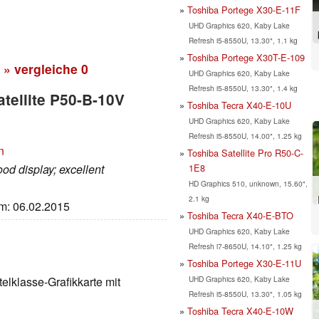
Toshiba Portege X30-E-11F
UHD Graphics 620, Kaby Lake
Refresh i5-8550U, 13.30", 1.1 kg
Toshiba Portege X30T-E-109
» vergleiche
0
UHD Graphics 620, Kaby Lake
Refresh i5-8550U, 13.30", 1.4 kg
atellite P50-B-10V
Toshiba Tecra X40-E-10U
UHD Graphics 620, Kaby Lake
Refresh i5-8550U, 14.00", 1.25 kg
n
Toshiba Satellite Pro R50-C-
1E8
od display; excellent
HD Graphics 510, unknown, 15.60",
2.1 kg
um: 06.02.2015
Toshiba Tecra X40-E-BTO
UHD Graphics 620, Kaby Lake
Refresh i7-8650U, 14.10", 1.25 kg
Toshiba Portege X30-E-11U
UHD Graphics 620, Kaby Lake
telklasse-Grafikkarte mit
Refresh i5-8550U, 13.30", 1.05 kg
Toshiba Tecra X40-E-10W