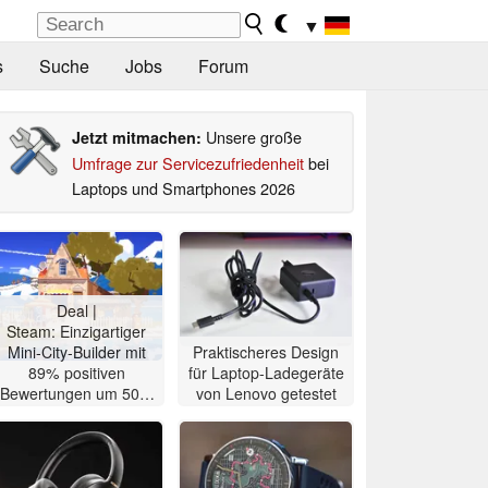
▼
s
Suche
Jobs
Forum
Unsere große
Jetzt mitmachen:
Umfrage zur Servicezufriedenheit
bei
Laptops und Smartphones 2026
Deal |
Steam: Einzigartiger
Mini-City-Builder mit
Praktischeres Design
89% positiven
für Laptop-Ladegeräte
Bewertungen um 50%
von Lenovo getestet
reduziert für 2,49 Euro