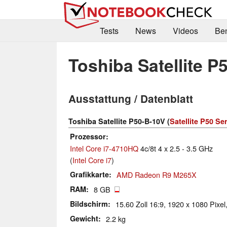
Tests
News
Videos
Be
Toshiba Satellite P
Ausstattung / Datenblatt
Toshiba Satellite P50-B-10V (
Satellite P50 Ser
Prozessor
Intel Core i7-4710HQ
4c/8t 4 x 2.5 - 3.5 GHz
(
Intel Core i7
)
Grafikkarte
AMD Radeon R9 M265X
RAM
8 GB
Bildschirm
15.60 Zoll 16:9, 1920 x 1080 Pixel,
Gewicht
2.2 kg