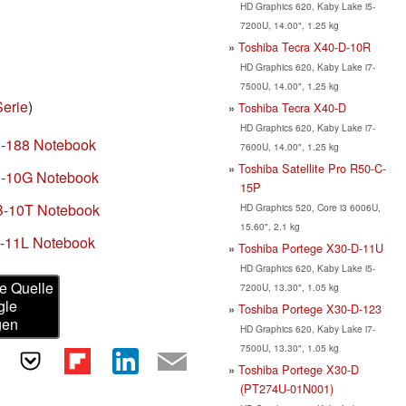
HD Graphics 620, Kaby Lake i5-
7200U, 14.00", 1.25 kg
Toshiba Tecra X40-D-10R
HD Graphics 620, Kaby Lake i7-
7500U, 14.00", 1.25 kg
Serie
)
Toshiba Tecra X40-D
HD Graphics 620, Kaby Lake i7-
-C-188 Notebook
7600U, 14.00", 1.25 kg
Toshiba Satellite Pro R50-C-
-C-10G Notebook
15P
-B-10T Notebook
HD Graphics 520, Core i3 6006U,
15.60", 2.1 kg
-A-11L Notebook
Toshiba Portege X30-D-11U
HD Graphics 620, Kaby Lake i5-
e Quelle
7200U, 13.30", 1.05 kg
gle
Toshiba Portege X30-D-123
gen
HD Graphics 620, Kaby Lake i7-
7500U, 13.30", 1.05 kg
Toshiba Portege X30-D
(PT274U-01N001)