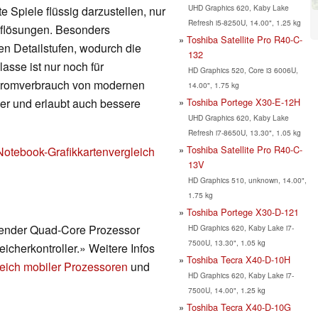
UHD Graphics 620, Kaby Lake
 Spiele flüssig darzustellen, nur
Refresh i5-8250U, 14.00", 1.25 kg
Auflösungen. Besonders
Toshiba Satellite Pro R40-C-
en Detailstufen, wodurch die
132
lasse ist nur noch für
HD Graphics 520, Core i3 6006U,
Stromverbrauch von modernen
14.00", 1.75 kg
Toshiba Portege X30-E-12H
nger und erlaubt auch bessere
UHD Graphics 620, Kaby Lake
Refresh i7-8650U, 13.30", 1.05 kg
Toshiba Satellite Pro R40-C-
Notebook-Grafikkartenvergleich
13V
HD Graphics 510, unknown, 14.00",
1.75 kg
Toshiba Portege X30-D-121
erender Quad-Core Prozessor
HD Graphics 620, Kaby Lake i7-
7500U, 13.30", 1.05 kg
eicherkontroller.» Weitere Infos
Toshiba Tecra X40-D-10H
eich mobiler Prozessoren
und
HD Graphics 620, Kaby Lake i7-
7500U, 14.00", 1.25 kg
Toshiba Tecra X40-D-10G