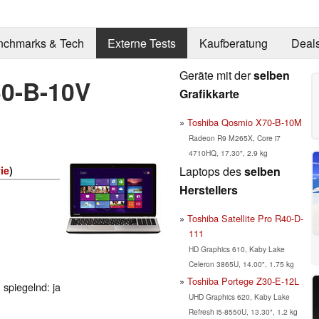
nchmarks & Tech
Externe Tests
Kaufberatung
Deal
Geräte mit der
selben
50-B-10V
Grafikkarte
Toshiba Qosmio X70-B-10M
Radeon R9 M265X, Core i7
4710HQ, 17.30", 2.9 kg
Laptops des
selben
ie
)
Herstellers
Toshiba Satellite Pro R40-D-
111
HD Graphics 610, Kaby Lake
Celeron 3865U, 14.00", 1.75 kg
Toshiba Portege Z30-E-12L
 spiegelnd: ja
UHD Graphics 620, Kaby Lake
Refresh i5-8550U, 13.30", 1.2 kg