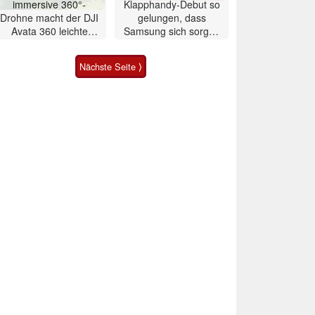
immersive 360°-
Klapphandy-Debut so
Drohne macht der DJI
gelungen, dass
Avata 360 leichte
Samsung sich sorgen
Konkurrenz
muss? – Razr Fold
Smartphone im Test
Nächste Seite ⟩